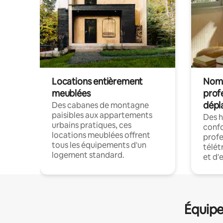
Locations entièrement
Noma
meublées
prof
dépl
Des cabanes de montagne
paisibles aux appartements
Des 
urbains pratiques, ces
confo
locations meublées offrent
profe
tous les équipements d'un
télét
logement standard.
et d'
Équipe