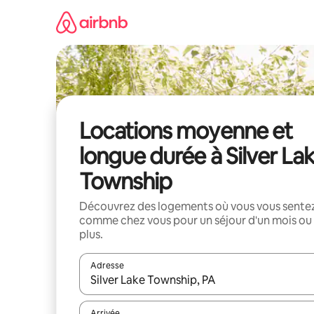
Aller
directement
au
contenu
Locations moyenne et
longue durée à Silver La
Township
Découvrez des logements où vous vous sente
comme chez vous pour un séjour d'un mois ou
plus.
Adresse
Lorsque les résultats s'affichent, utilisez les flèc
Arrivée