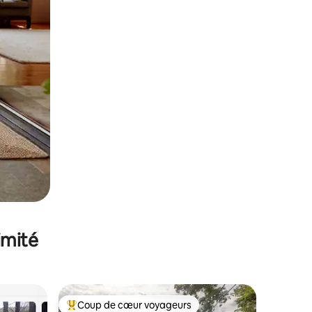
imité
Coup de cœur voyageurs
Coups de cœur voyageurs les plus appréciés