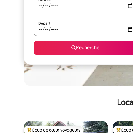
Départ
Rechercher
Loca
Coup de cœur voyageurs
Coup 
Coups de cœur voyageurs les plus appréciés
Coups de