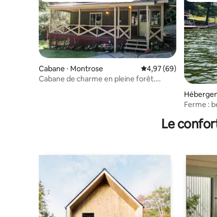
Cabane ⋅ Montrose
Évaluation moyenne sur
4,97 (69)
Cabane de charme en pleine forêt.
Brasero et fibre !
Hébergem
Ferme : b
Le confor