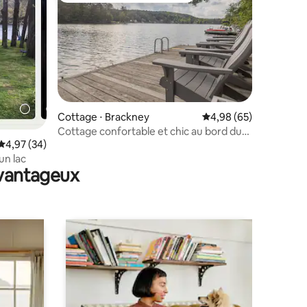
Cottage ⋅ Brackney
Évaluation moyenne su
4,98 (65)
Cottage confortable et chic au bord du
ntaires : 4,91 sur 5
Évaluation moyenne sur la base de 34 commentaires : 4,97 sur 5
4,97 (34)
lac, lit « king size », ponton, kayak
un lac
avantageux