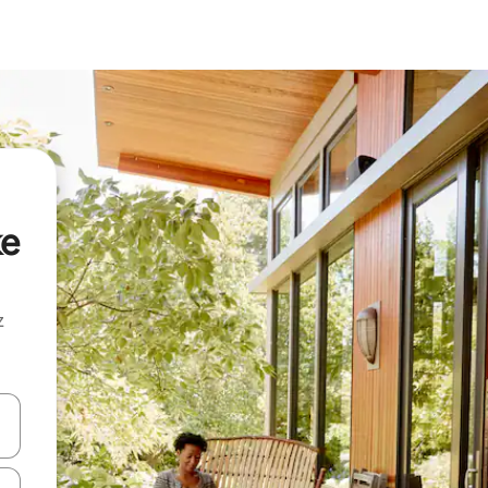
ke
z
hes vers le haut et vers le bas pour les parcourir ou en appuyant et en fai