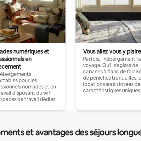
des numériques et
Vous allez vous y plaire
essionnels en
Parfois, l'hébergement fai
voyage. Qu'il s'agisse de
acement
cabanes à flanc de falais
hébergements
de péniches tranquilles, 
rtables pour les
locations sont dotées de
ssionnels nomades et en
caractéristiques uniques
ravail disposant du wifi
espaces de travail dédiés.
ments et avantages des séjours longu