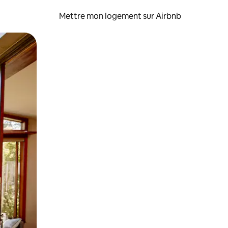
Mettre mon logement sur Airbnb
sant glisser.