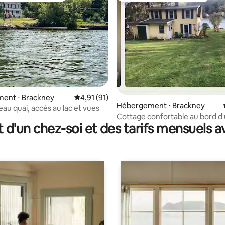
 la base de 69 commentaires : 4,97 sur 5
ent ⋅ Brackney
Évaluation moyenne sur la base de 91 comme
4,91 (91)
Hébergement ⋅ Brackney
eau quai, accès au lac et vues
Cottage confortable au bord d'
t d'un chez-soi et des tarifs mensuels 