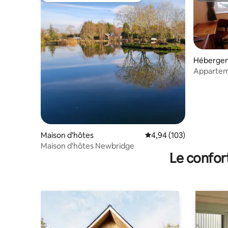
Héberge
Appartem
accueillir
Maison d'hôtes
Évaluation moyenne sur 
4,94 (103)
Maison d'hôtes Newbridge
Le confor