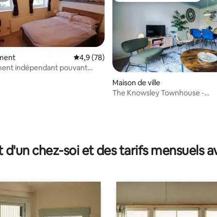
ment
Évaluation moyenne sur la base de 78 comm
4,9 (78)
ent indépendant pouvant
 jusqu'à 4 personnes (2 couples)
Maison de ville
The Knowsley Townhouse -
Emplacement idéal
la base de 103 commentaires : 4,94 sur 5
t d'un chez-soi et des tarifs mensuels 