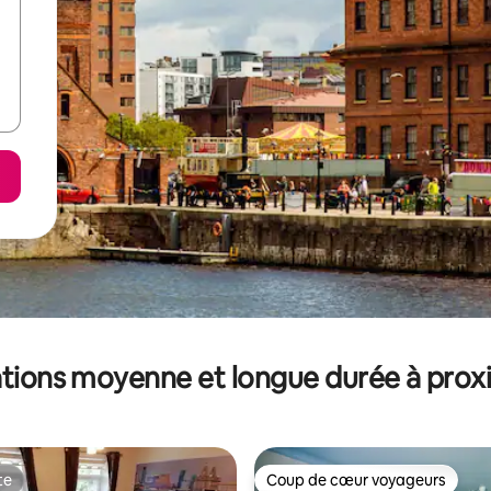
tions moyenne et longue durée à prox
te
Coup de cœur voyageurs
te
Coup de cœur voyageurs