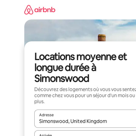
Aller
directement
au
contenu
Locations moyenne et
longue durée à
Simonswood
Découvrez des logements où vous vous sente
comme chez vous pour un séjour d'un mois ou
plus.
Adresse
Lorsque les résultats s'affichent, utilisez les flèc
Arrivée