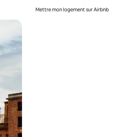
Mettre mon logement sur Airbnb
sant glisser.