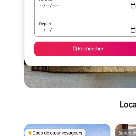
Départ
Rechercher
Loca
Coup de cœur voyageurs
Superhô
Coups de cœur voyageurs les plus appréciés
Superhô