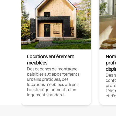
Locations entièrement
Noma
meublées
prof
dépl
Des cabanes de montagne
paisibles aux appartements
Des 
urbains pratiques, ces
confo
locations meublées offrent
profe
tous les équipements d'un
télét
logement standard.
et d'