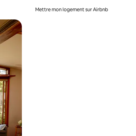
Mettre mon logement sur Airbnb
sant glisser.