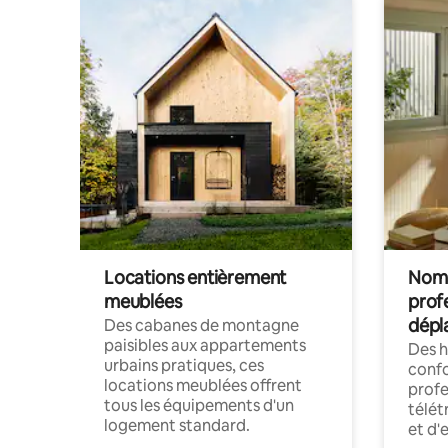
Locations entièrement
Noma
meublées
prof
dépl
Des cabanes de montagne
paisibles aux appartements
Des 
urbains pratiques, ces
confo
locations meublées offrent
profe
tous les équipements d'un
télét
logement standard.
et d'