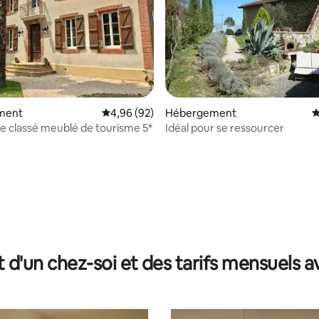
 la base de 115 commentaires : 4,86 sur 5
ment
Évaluation moyenne sur la base de 92 commen
4,96 (92)
Hébergement
É
e classé meublé de tourisme 5*
Idéal pour se ressourcer
t d'un chez-soi et des tarifs mensuels 