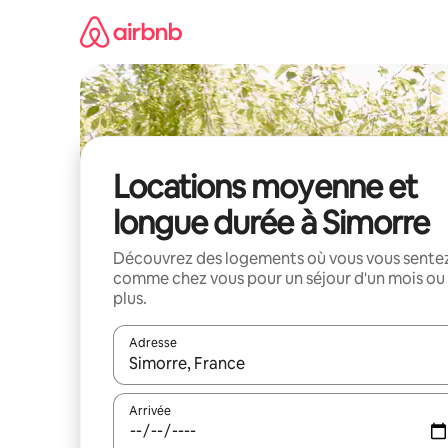
Aller
directement
au
contenu
Locations moyenne et
longue durée à Simorre
Découvrez des logements où vous vous sente
comme chez vous pour un séjour d'un mois ou
plus.
Adresse
Lorsque les résultats s'affichent, utilisez les flèc
Arrivée