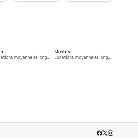
ami
Montréal
Locations moyenne et longue durée
Locations moyenne et longue durée