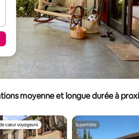
tions moyenne et longue durée à prox
de cœur voyageurs
Superhôte
 cœur voyageurs les plus appréciés
Superhôte