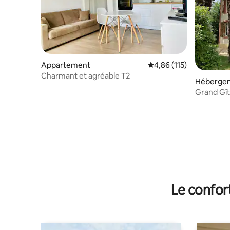
Appartement
Évaluation moyenne sur
4,86 (115)
Charmant et agréable T2
Héberge
Grand Gît
Le confor