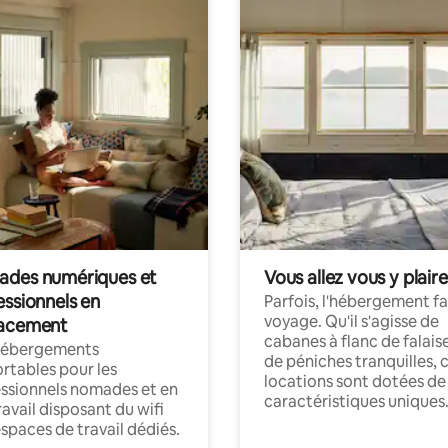
des numériques et
Vous allez vous y plaire
essionnels en
Parfois, l'hébergement fai
voyage. Qu'il s'agisse de
acement
cabanes à flanc de falais
hébergements
de péniches tranquilles, 
rtables pour les
locations sont dotées de
ssionnels nomades et en
caractéristiques uniques
ravail disposant du wifi
espaces de travail dédiés.