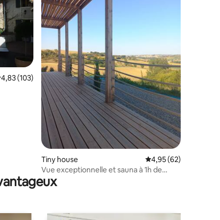
taires : 4,96 sur 5
valuation moyenne sur la base de 103 commentaires : 4,83 sur 5
4,83 (103)
Tiny house
Évaluation moyenne su
4,95 (62)
Vue exceptionnelle et sauna à 1h de
avantageux
Toulouse.