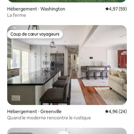
Hébergement ⋅ Washington
Évaluation mo
4,97 (59)
La ferme
Coup de cœur voyageurs
Coup de cœur voyageurs
Hébergement ⋅ Greenville
Évaluation mo
4,96 (24)
Quand le moderne rencontre le rustique