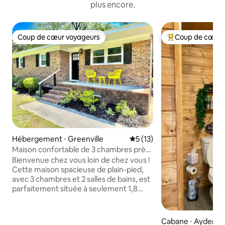
plus encore.
Coup de cœur voyageurs
Coup de cœur 
Coup de cœur voyageurs
Coups de cœur vo
Hébergement ⋅ Greenville
Évaluation moyenne sur la b
5 (13)
Maison confortable de 3 chambres près
de l'ECU | Wi-Fi rapide |
Bienvenue chez vous loin de chez vous !
Cette maison spacieuse de plain-pied,
avec 3 chambres et 2 salles de bains, est
parfaitement située à seulement 1,8
mile de l'ECU, ce qui la rend idéale pour
les visites, les jours de match, les remises
de diplômes, les voyages médicaux, les
Cabane ⋅ Ayden