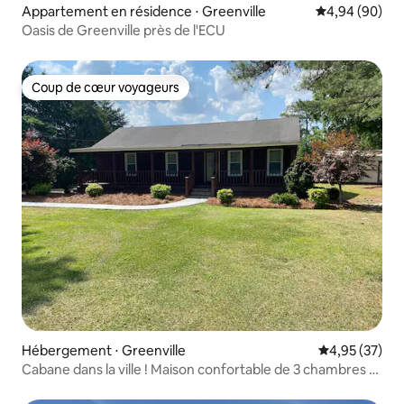
Appartement en résidence ⋅ Greenville
Évaluation mo
4,94 (90)
Oasis de Greenville près de l'ECU
Coup de cœur voyageurs
Coup de cœur voyageurs
Hébergement ⋅ Greenville
Évaluation mo
4,95 (37)
Cabane dans la ville ! Maison confortable de 3 chambres et
2 salles de bain.