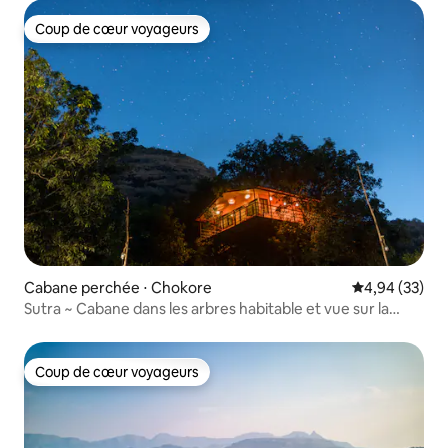
Coup de cœur voyageurs
Coup de cœur voyageurs
Cabane perchée ⋅ Chokore
Évaluation mo
4,94 (33)
Sutra ~ Cabane dans les arbres habitable et vue sur la
vallée | Kathaa
Coup de cœur voyageurs
Coup de cœur voyageurs