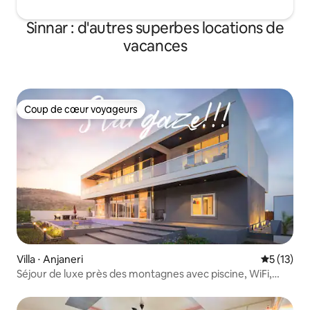
Sinnar : d'autres superbes locations de
vacances
Coup de cœur voyageurs
Coup de cœur voyageurs
Villa ⋅ Anjaneri
Évaluation
5 (13)
Séjour de luxe près des montagnes avec piscine, WiFi,
nourriture