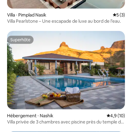
Villa ⋅ Pimplad Nasik
Évaluatio
5 (3)
Villa Pearlstone – Une escapade de luxe au bord de l’eau.
Superhôte
Superhôte
Hébergement ⋅ Nashik
Évaluation m
4,9 (10)
Villa privée de 3 chambres avec piscine près du temple de
Trimbakeshwar