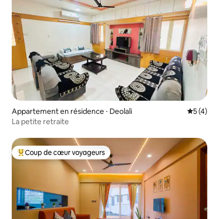
Appartement en résidence ⋅ Deolali
Évaluatio
5 (4)
La petite retraite
Coup de cœur voyageurs
Coups de cœur voyageurs les plus appréciés