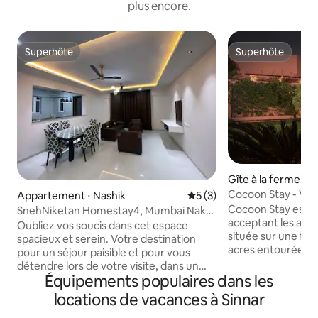
plus encore.
Superhôte
Superhôte
Superhôte
Superhôte
Gîte à la ferme ⋅ 
Cocoon Stay - Vill
Appartement ⋅ Nashik
Évaluation moyenne sur la 
5 (3)
la verdure
Cocoon Stay est u
SnehNiketan Homestay4, Mumbai Naka,
acceptant les an
Nasik 3 chambres
Oubliez vos soucis dans cet espace
située sur une fer
spacieux et serein. Votre destination
acres entourée d'
pour un séjour paisible et pour vous
luxuriante à Nashi
détendre lors de votre visite, dans un
fondre parfaitemen
Équipements populaires dans les
endroit central. Strictement végétarien,
embrasse les puits
non fumeur et pas de boissons
locations de vacances à Sinnar
les brises douces 
alcoolisées. Climatisation dans
intérieurs spacieu