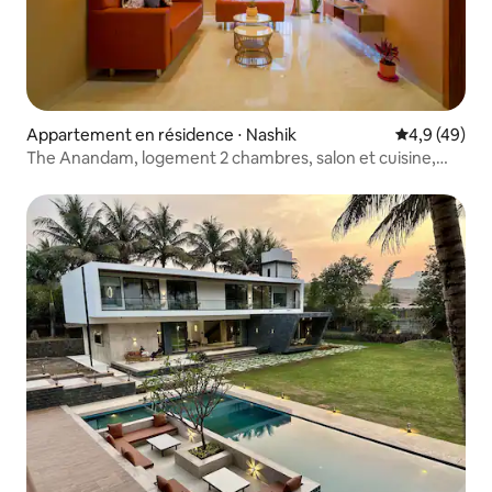
Appartement en résidence ⋅ Nashik
Évaluation m
4,9 (49)
The Anandam, logement 2 chambres, salon et cuisine,
cosy et spacieux - Tapovan