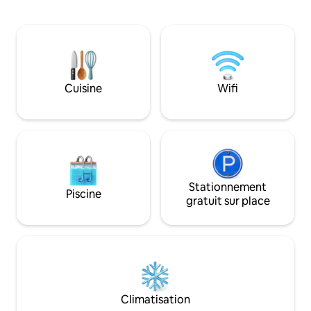
l'appartement 1 chambre et sans
une palette apaisan
climatisation dans l'appartement
détente, à quelque
2 chambres CBS3km Gare ferroviaire à
de Nashik et des vigno
10 km Aéroport de Nasik 22 km
personnel sur plac
Ramkund 4 km Trimbakeshwar 30 km
dépendance séparé
Mumbai Agra Highway 0,5 km Temple
pour vous aider et
KalaRam 4,5 km Someshwar 13 km Sula
Cuisine
Wifi
séjour confortable
Vineyard 11 km Barrage de Gangapur à
visite.
13 km Igatpuri 40 km Shirdi 100 km
Saptashrungi Devi Vani 70 km Station de
montagne de Saputara à 67 km Phalke
Smarak5Km Grottes de Pandav à 5 km
Stationnement
Piscine
gratuit sur place
Climatisation