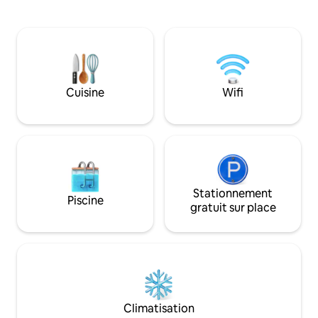
dans le sable et les brises douces des
célèbre plage de M
Caraïbes. Une mer turquoise claire
quelques croissan
éblouit sous le soleil tropical, des sables
français près de la place
blancs et poudreux s'étendent le long de
coucher du soleil,
l'une des plages les plus longues plus
nombreux bars et 
longues plages de Saint-Martin.
quartier ou prene
Appartement avec des équipements et
jusqu'à Maho où v
Cuisine
Wifi
des conforts modernes. Un endroit de
grande variété de 
vacances parfait ! Système de secours
casinos et de clu
installé pour assurer l'électricité.
pour découvrir le
Stationnement
Piscine
gratuit sur place
Climatisation