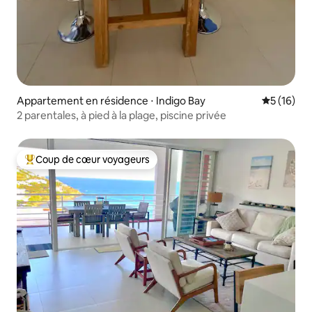
Appartement en résidence ⋅ Indigo Bay
Évaluation
5 (16)
2 parentales, à pied à la plage, piscine privée
Coup de cœur voyageurs
Coups de cœur voyageurs les plus appréciés