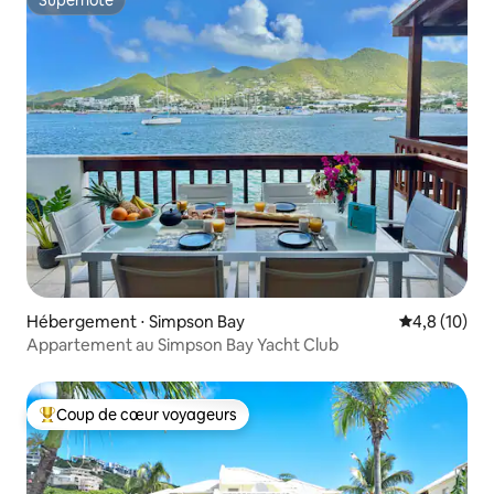
Superhôte
Superhôte
Hébergement ⋅ Simpson Bay
Évaluation m
4,8 (10)
Appartement au Simpson Bay Yacht Club
Coup de cœur voyageurs
Coups de cœur voyageurs les plus appréciés