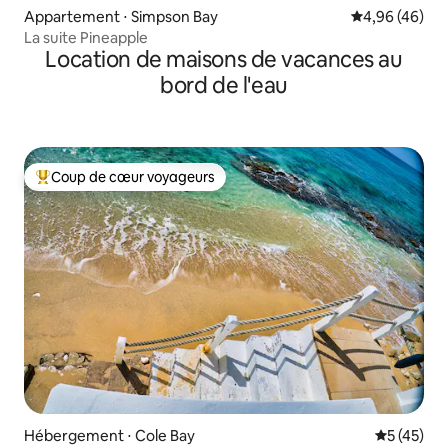
Appartement ⋅ Simpson Bay
Évaluation mo
4,96 (46)
La suite Pineapple
Location de maisons de vacances au
bord de l'eau
Coup de cœur voyageurs
Coups de cœur voyageurs les plus appréciés
Hébergement ⋅ Cole Bay
Évaluation
5 (45)