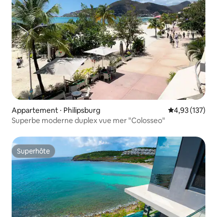
Appartement ⋅ Philipsburg
Évaluation moy
4,93 (137)
Superbe moderne duplex vue mer "Colosseo"
Superhôte
Superhôte