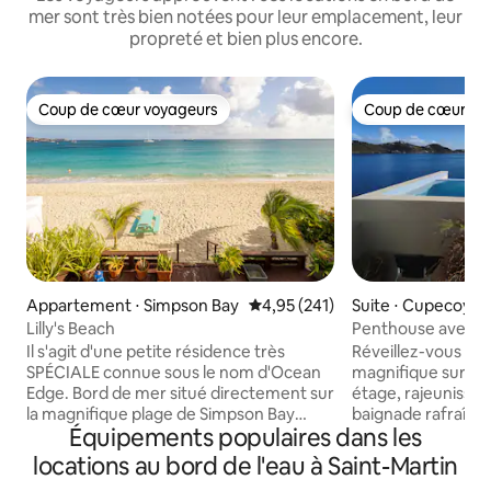
mer sont très bien notées pour leur emplacement, leur
propreté et bien plus encore.
Coup de cœur voyageurs
Coup de cœur vo
Coup de cœur voyageurs
Coup de cœur vo
Appartement ⋅ Simpson Bay
Évaluation moyenne sur la base 
4,95 (241)
Suite ⋅ Cupecoy
Lilly's Beach
Penthouse avec p
et terrasse avec 
Il s'agit d'une petite résidence très
Réveillez-vous av
SPÉCIALE connue sous le nom d'Ocean
magnifique sur le 
Edge. Bord de mer situé directement sur
étage, rajeunisse
la magnifique plage de Simpson Bay
baignade rafraîchi
Équipements populaires dans les
Beach ! Bénéficie de l'un des meilleurs
à débordement priv
emplacements de l'île. Vue
café ou une boisso
locations au bord de l'eau à Saint-Martin
panoramique sur la mer avec vos orteils
promenade de 10 m