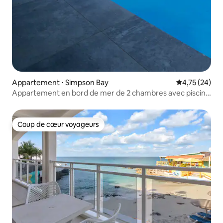
Appartement ⋅ Simpson Bay
Évaluation mo
4,75 (24)
Appartement en bord de mer de 2 chambres avec piscine
privée D 1.1
Coup de cœur voyageurs
Coup de cœur voyageurs