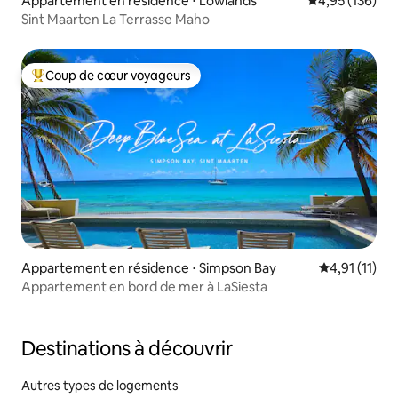
Appartement en résidence ⋅ Lowlands
Évaluation moy
4,95 (136)
Sint Maarten La Terrasse Maho
Coup de cœur voyageurs
Coups de cœur voyageurs les plus appréciés
Appartement en résidence ⋅ Simpson Bay
Évaluation m
4,91 (11)
Appartement en bord de mer à LaSiesta
Destinations à découvrir
Autres types de logements