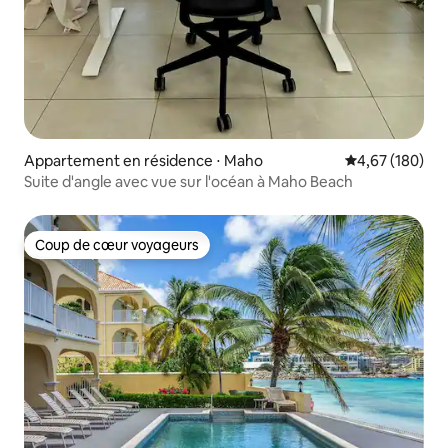
Appartement en résidence ⋅ Maho
Évaluation moy
4,67 (180)
Suite d'angle avec vue sur l'océan à Maho Beach
Coup de cœur voyageurs
Coup de cœur voyageurs