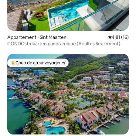
Appartement ⋅ Sint Maarten
Évaluation mo
4,81 (16)
CONDOstmaarten panoramique (Adultes Seulement)
Coup de cœur voyageurs
Coups de cœur voyageurs les plus appréciés