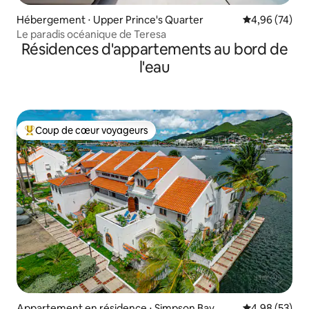
Hébergement ⋅ Upper Prince's Quarter
Évaluation mo
4,96 (74)
Le paradis océanique de Teresa
Résidences d'appartements au bord de
l'eau
Coup de cœur voyageurs
Coups de cœur voyageurs les plus appréciés
Appartement en résidence ⋅ Simpson Bay
Évaluation mo
4,98 (53)