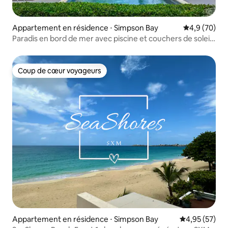
Appartement en résidence ⋅ Simpson Bay
Évaluation m
4,9 (70)
Paradis en bord de mer avec piscine et couchers de soleil
magnifiques
Coup de cœur voyageurs
Coup de cœur voyageurs
Appartement en résidence ⋅ Simpson Bay
Évaluation mo
4,95 (57)