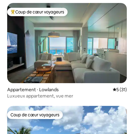
Coup de cœur voyageurs
Coups de cœur voyageurs les plus appréciés
Appartement ⋅ Lowlands
Évaluation
5 (31)
Luxueux appartement, vue mer
Coup de cœur voyageurs
Coup de cœur voyageurs