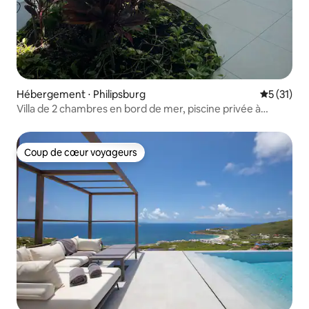
Hébergement ⋅ Philipsburg
Évaluation
5 (31)
Villa de 2 chambres en bord de mer, piscine privée à
débordement
Coup de cœur voyageurs
Coup de cœur voyageurs