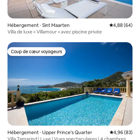
Hébergement ⋅ Sint Maarten
Évaluation mo
4,88 (64)
Villa de luxe « Villamour » avec piscine privée
Coup de cœur voyageurs
Coup de cœur voyageurs
Hébergement ⋅ Upper Prince's Quarter
Évaluation mo
4,96 (83)
Villa Tamarind | Luxe | Vues spectaculaires | 4 chambres