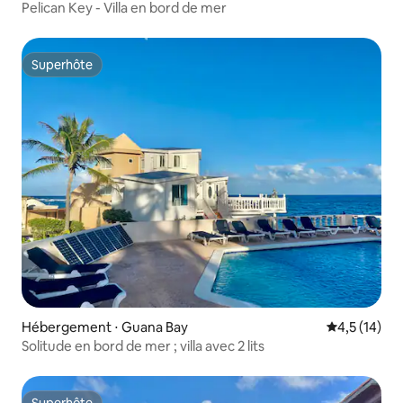
Pelican Key - Villa en bord de mer
Superhôte
Superhôte
Hébergement ⋅ Guana Bay
Évaluation m
4,5 (14)
Solitude en bord de mer ; villa avec 2 lits