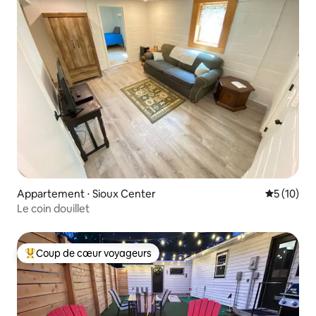
Appartement ⋅ Sioux Center
Évaluation
5 (10)
Le coin douillet
Coup de cœur voyageurs
Coups de cœur voyageurs les plus appréciés