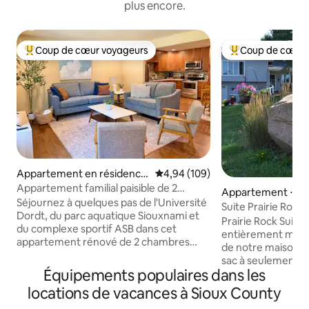
plus encore.
Coup de cœur voyageurs
Coup de cœur 
Coups de cœur voyageurs les plus appréciés
Coups de cœur vo
Appartement en résidence
Évaluation moyenne sur la base 
4,94 (109)
⋅ Sioux Center
Appartement familial paisible de 2
Appartement ⋅ Si
chambres • Garage • À pied de Dordt
Séjournez à quelques pas de l'Université
Suite Prairie Rock
Dordt, du parc aquatique Siouxnami et
frais de ménage
Prairie Rock Suit
du complexe sportif ASB dans cet
entièrement meubl
appartement rénové de 2 chambres
de notre maison si
avec un garage attenant, une connexion
sac à seulement 1 m
Wi-Fi rapide et une arrivée autonome
Équipements populaires dans les
l'autoroute 75. Vous trouverez des
facile. ✔ Peut accueillir confortablement
fauteuils inclinabl
locations de vacances à Sioux County
5 personnes avec 2 lits « Queen » + un lit
une table ET un lit
simple. ✔ Profitez d'un espace de vie