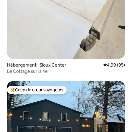
Hébergement ⋅ Sioux Center
Évaluation mo
4,99 (95)
Le Cottage sur la 4e
Coup de cœur voyageurs
Coups de cœur voyageurs les plus appréciés