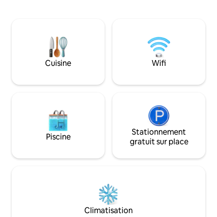
des critiques élog
lumineux et accueillant, d'une cuisine
chaudes et une sal
entièrement équipée, d'une télévision
étincelante sont à 
Roku et d'un lave-linge/sèche-linge dans
Profitez de la bal
le logement. ✔ Le garage attenant
foyer, du Wi-Fi et d
permet un stationnement facile tout au
connectée. Une ex
long de l'année. ✔ Propre, calme et
bureau rend le tél
Cuisine
Wifi
confortable – parfait pour les familles,
suite est sans an
les professionnels et les week-ends de
sans fumée. Sereine, propre, privée... la
tournoi. Arrivée autonome facile.
suite Prairie Rock 
vous rencontrer.
Stationnement
Piscine
gratuit sur place
Climatisation