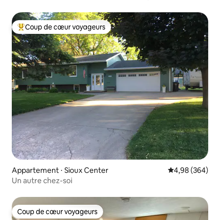
Midwest néerlandais
Coup de cœur voyageurs
Coups de cœur voyageurs les plus appréciés
Appartement ⋅ Sioux Center
Évaluation moy
4,98 (364)
Un autre chez-soi
Coup de cœur voyageurs
Coup de cœur voyageurs