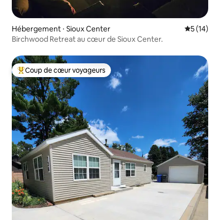
Hébergement ⋅ Sioux Center
Évaluation
5 (14)
Birchwood Retreat au cœur de Sioux Center.
Coup de cœur voyageurs
Coups de cœur voyageurs les plus appréciés