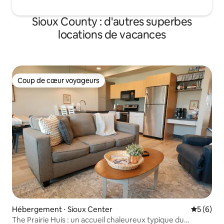
Sioux County : d'autres superbes
locations de vacances
Coup de cœur voyageurs
Coup de cœur voyageurs
Hébergement ⋅ Sioux Center
Évaluatio
5 (6)
The Prairie Huis : un accueil chaleureux typique du