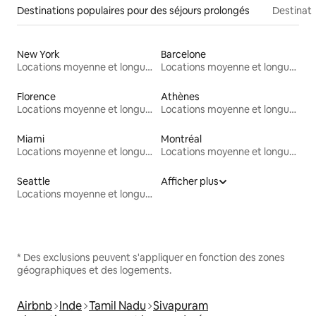
Destinations populaires pour des séjours prolongés
Destinati
New York
Barcelone
Locations moyenne et longue durée
Locations moyenne et longue durée
Florence
Athènes
Locations moyenne et longue durée
Locations moyenne et longue durée
Miami
Montréal
Locations moyenne et longue durée
Locations moyenne et longue durée
Seattle
Afficher plus
Locations moyenne et longue durée
* Des exclusions peuvent s'appliquer en fonction des zones
géographiques et des logements.
Airbnb
Inde
Tamil Nadu
Sivapuram