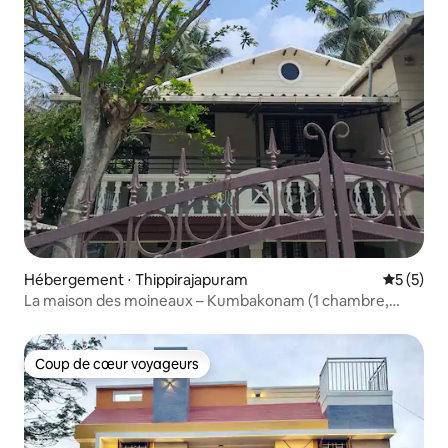
Hébergement ⋅ Thippirajapuram
Évaluatio
5 (5)
La maison des moineaux – Kumbakonam (1 chambre,
1 salle de bain, 1 cuisine, premier étage)
Coup de cœur voyageurs
Coup de cœur voyageurs