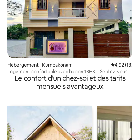
Hébergement ⋅ Kumbakonam
Évaluation mo
4,92 (13)
Logement confortable avec balcon 1BHK – Sentez-vous
Le confort d'un chez-soi et des tarifs
comme à la maison
mensuels avantageux