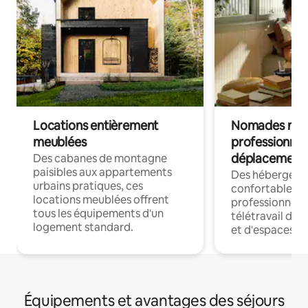
Locations entièrement
Nomades num
meublées
professionnel
déplacement
Des cabanes de montagne
paisibles aux appartements
Des hébergem
urbains pratiques, ces
confortables p
locations meublées offrent
professionnels
tous les équipements d'un
télétravail dis
logement standard.
et d'espaces de
Équipements et avantages des séjours