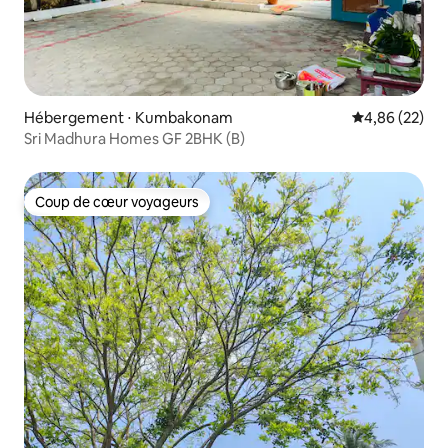
Hébergement ⋅ Kumbakonam
Évaluation mo
4,86 (22)
Sri Madhura Homes GF 2BHK (B)
Coup de cœur voyageurs
Coup de cœur voyageurs