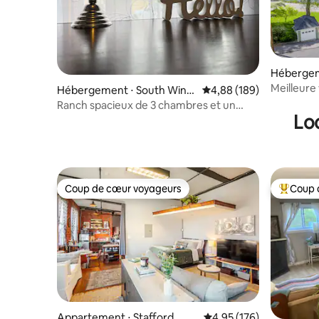
Hébergem
Meilleure v
Hébergement ⋅ South Wind
Évaluation moyenne sur 
4,88 (189)
cyclable de
sor
Ranch spacieux de 3 chambres et un
Lo
bureau
Coup de cœur voyageurs
Coup 
Coup de cœur voyageurs
Coups de
Appartement ⋅ Stafford
Évaluation moyenne sur
4,95 (176)