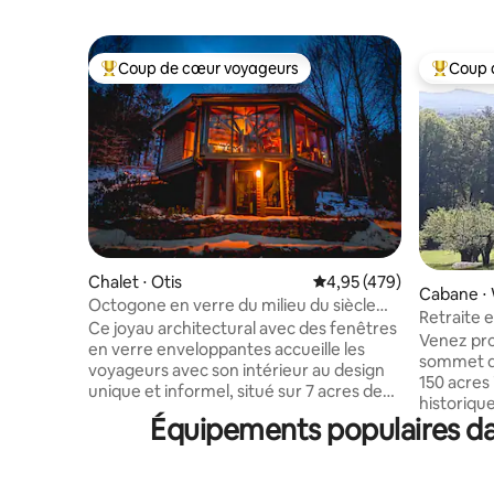
Coup de cœur voyageurs
Coup 
Coups de cœur voyageurs les plus appréciés
Coups de
Chalet ⋅ Otis
Évaluation moyenne sur 
4,95 (479)
Cabane ⋅ 
Octogone en verre du milieu du siècle
Retraite 
dans les Berkshires
Ce joyau architectural avec des fenêtres
Northamp
Venez pro
en verre enveloppantes accueille les
sommet d
voyageurs avec son intérieur au design
150 acres i
unique et informel, situé sur 7 acres de
historiqu
bois privés. Installez-vous
Équipements populaires dan
vous !! Si vous voulez de l'intimité à 10-20
confortablement autour de la cheminée
minutes 
à bois avec des fenêtres du sol au
Amherst, 
plafond en toile de fond, ou asseyez-
À quelque