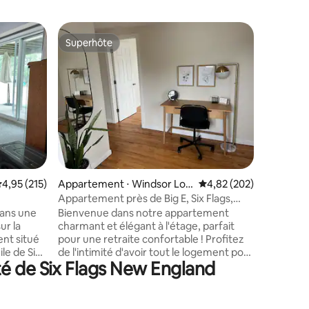
Héberge
Superhôte
Coup
Superhôte
Coups d
w
Maison e
jacuzzi
Cette ma
quartier 
qui se ter
d'une loc
d'un espace parta
km de la 
accès rap
internati
en circul
ntaires : 4,97 sur 5
valuation moyenne sur la base de 215 commentaires : 4,95 sur 5
4,95 (215)
Appartement ⋅ Windsor Loc
Évaluation moyenne sur
4,82 (202)
of Fame,
ks
Museum, S
Appartement près de Big E, Six Flags,
Symphony
aéroport de Bradley
dans une
Bienvenue dans notre appartement
des attra
ur la
charmant et élégant à l'étage, parfait
restauran
ent situé
pour une retraite confortable ! Profitez
le de Six
de l'intimité d'avoir tout le logement pour
té de Six Flags New England
Academy,
vous. Accédez à l'appartement
tion, de
directement par l'entrée arrière, en haut
y, MGM,
de l'escalier extérieur. Nous sommes
ame, à 30-
idéalement situés à 10 minutes en