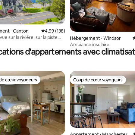
ent ⋅ Canton
Évaluation moyenne sur la base de 138 commen
4,99 (138)
ue sur la rivière, sur la piste
la base de 189 commentaires : 4,88 sur 5
Hébergement ⋅ Windsor
É
 Collinsville !
Ambiance insulaire
cations d'appartements avec climatisat
de cœur voyageurs
Coup de cœur voyageurs
 cœur voyageurs les plus appréciés
Coup de cœur voyageurs
 la base de 176 commentaires : 4,95 sur 5
Appartement ⋅ Manchester
É