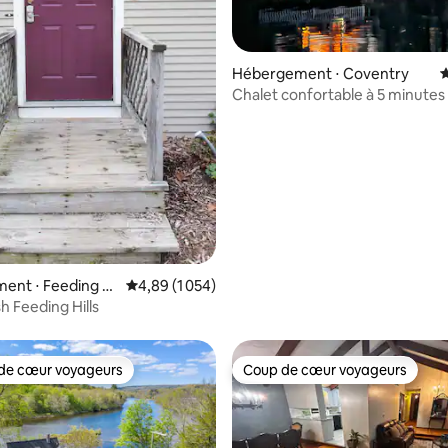
la base de 286 commentaires : 4,94 sur 5
Hébergement ⋅ Coventry
É
Chalet confortable à 5 minutes
l'UConn
ent ⋅ Feeding Hi
Évaluation moyenne sur la base de 1 054 comme
4,89 (1 054)
Farm Fresh Feeding Hills
de cœur voyageurs
Coup de cœur voyageurs
 cœur voyageurs les plus appréciés
Coup de cœur voyageurs