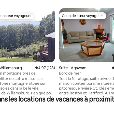
de cœur voyageurs
Coup de cœur voyageurs
 cœur voyageurs les plus appréciés
Coup de cœur voyageurs
la base de 479 commentaires : 4,95 sur 5
Williamsburg
Évaluation moyenne sur la base de 128 comme
4,97 (128)
Suite ⋅ Agawam
É
en montagne près de
Bord de mer
ton et Amherst !
fiter de cette maison au
Tout le 1er étage, suite privée 
'une montagne située sur
maison contemporaine située s
solés dans la belle ville
pittoresque rivière Ct. Idéalem
e de Williamsburg, rien que pour
entre Boston et Hartford. À 1 mi
s les locations de vacances à proximi
Flags, à 10-15 min de Suffield 
de Northampton, Hadley et
The Big E, Eastern States Exposi
alors cette cabane est parfaite.
l'aéroport international Bradle
s minutes à pied, vous aurez
Basketball & Volleyball Hall of F