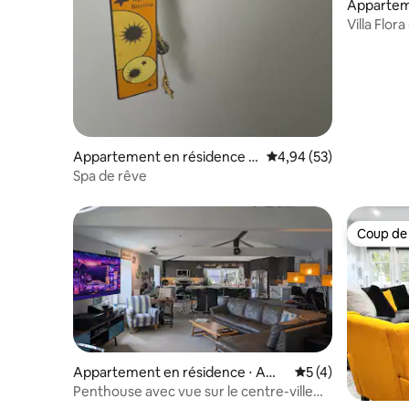
Appartem
Norwich
Villa Flor
Appartement en résidence ⋅
Évaluation moyenne sur
4,94 (53)
Norwich
Spa de rêve
Coup de
Coup de
Appartement en résidence ⋅ Amh
Évaluation moyenn
5 (4)
erst
Penthouse avec vue sur le centre-ville
d'Amherst !