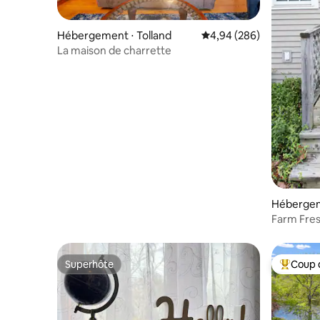
Hébergement ⋅ Tolland
Évaluation moyenne sur 
4,94 (286)
La maison de charrette
Hébergem
lls
Superhôte
Coup 
Superhôte
Coups de