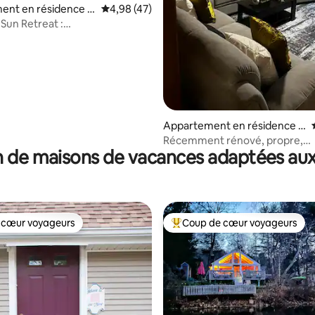
ent en résidence ⋅
Évaluation moyenne sur la base de 47 comme
4,98 (47)
un Retreat :
acuzzi•Près du Norwich Spa
Appartement en résidence ⋅
Hartford
Récemment rénové, propre,
 de maisons de vacances adaptées aux
confortable, relaxant, idéal
 cœur voyageurs
Coup de cœur voyageurs
 cœur voyageurs
Coups de cœur voyageurs les p