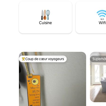
vous sur la vaste terrasse autour du
accès à d
foyer en regardant les étoiles. Utilisez-la
randonnée
comme base pour les merveilleuses
pouvez res
activités culturelles et de plein air de la
paisible d
région, ou profitez de la nature dans le
la terras
Cuisine
Wifi
luxe sans jamais quitter la maison.
vues impre
*Réservez en milieu de semaine pour
ou vous av
bénéficier de tarifs réduits.
IG@midcenturyoctagon
Coup de cœur voyageurs
Superhô
Coups de cœur voyageurs les plus appréciés
Superhô