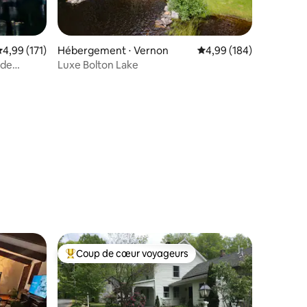
valuation moyenne sur la base de 171 commentaires : 4,99 sur 5
4,99 (171)
Hébergement ⋅ Vernon
Évaluation moyenne sur
4,99 (184)
 de
Luxe Bolton Lake
ntaires : 4,89 sur 5
Coup de cœur voyageurs
Coups de cœur voyageurs les plus appréciés