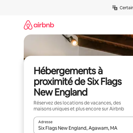
Aller
Certai
directement
au
contenu
Hébergements à
proximité de Six Flags
New England
Réservez des locations de vacances, des
maisons uniques et plus encore sur Airbnb
Adresse
Lorsque les résultats s'affichent, utilisez les flèc