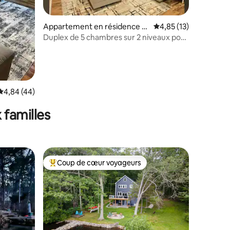
ntaires : 4,98 sur 5
Appartement en résidence ⋅
Évaluation moyenne su
4,85 (13)
Springfield
Duplex de 5 chambres sur 2 niveaux pour
groupes | Véranda couverte
Évaluation moyenne sur la base de 44 commentaires : 4,84 sur 5
4,84 (44)
 familles
Coup de cœur voyageurs
lus appréciés
Coups de cœur voyageurs les plus appréciés