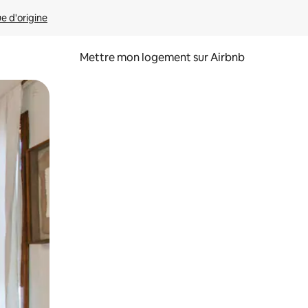
ue d'origine
Mettre mon logement sur Airbnb
sant glisser.