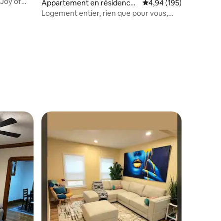
Joy of
ntaires : 4,83 sur 5
Appartement en résidence ⋅
Évaluation moyenne sur
4,94 (195)
Middletown
Logement entier, rien que pour vous,
ligne Cromwell/Middletown