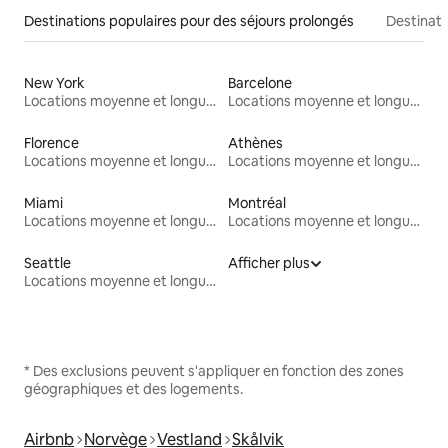
Destinations populaires pour des séjours prolongés
Destinati
New York
Barcelone
Locations moyenne et longue durée
Locations moyenne et longue durée
Florence
Athènes
Locations moyenne et longue durée
Locations moyenne et longue durée
Miami
Montréal
Locations moyenne et longue durée
Locations moyenne et longue durée
Seattle
Afficher plus
Locations moyenne et longue durée
* Des exclusions peuvent s'appliquer en fonction des zones
géographiques et des logements.
Airbnb
Norvège
Vestland
Skålvik