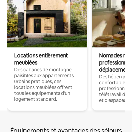
Locations entièrement
Nomades num
meublées
professionnel
déplacement
Des cabanes de montagne
paisibles aux appartements
Des hébergem
urbains pratiques, ces
confortables p
locations meublées offrent
professionnels
tous les équipements d'un
télétravail dis
logement standard.
et d'espaces de
Équipements et avantages des séjours