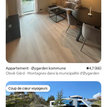
Appartement ⋅ Øygarden kommune
Évaluation m
4,7 (66)
Olsvik Gård - Montagnes dans la municipalité d'Øygarden
Coup de cœur voyageurs
Coup de cœur voyageurs