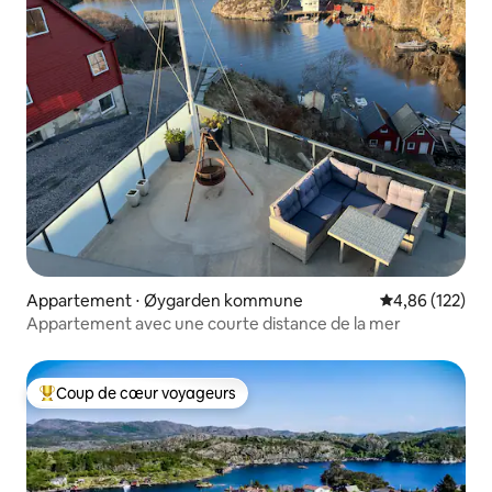
Appartement ⋅ Øygarden kommune
Évaluation moy
4,86 (122)
Appartement avec une courte distance de la mer
Coup de cœur voyageurs
Coups de cœur voyageurs les plus appréciés