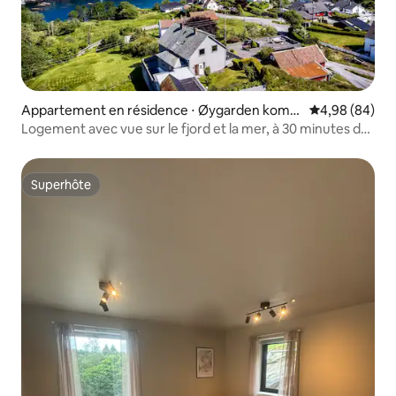
Appartement en résidence ⋅ Øygarden komm
Évaluation mo
4,98 (84)
une
Logement avec vue sur le fjord et la mer, à 30 minutes du
centre-ville
Superhôte
Superhôte