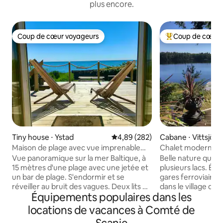
plus encore.
Coup de cœur voyageurs
Coup de cœur 
Coup de cœur voyageurs
Coups de cœur vo
Tiny house ⋅ Ystad
Évaluation moyenne sur la base 
4,89 (282)
Cabane ⋅ Vittsjö
Maison de plage avec vue imprenable
Chalet moderne ave
sur la mer
Vue panoramique sur la mer Baltique, à
Belle nature quelle
15 mètres d'une plage avec une jetée et
plusieurs lacs. Épi
un bar de plage. S'endormir et se
gares ferroviaire 
réveiller au bruit des vagues. Deux lits où
dans le village de V
Équipements populaires dans les
vous vous trouvez au premier rang et
accès à un bateau
qui donnent sur la mer. Kitchenette avec
kayaks et à la pêc
locations de vacances à Comté de
deux plaques chauffantes, micro-ondes,
Terrain de golf, saf