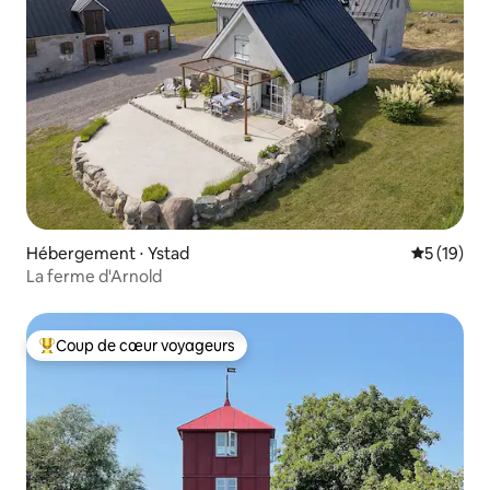
Hébergement ⋅ Ystad
Évaluation
5 (19)
La ferme d'Arnold
Coup de cœur voyageurs
Coups de cœur voyageurs les plus appréciés