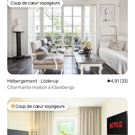
Coup de cœur voyageurs
Coup de cœur voyageurs
Hébergement ⋅ Löderup
Évaluation mo
4,91 (33)
Charmante maison à Kåseberga
Coup de cœur voyageurs
Coups de cœur voyageurs les plus appréciés