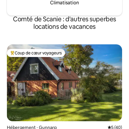
Climatisation
Comté de Scanie : d'autres superbes
locations de vacances
Coup de cœur voyageurs
Coups de cœur voyageurs les plus appréciés
Hébergement ⋅ Gunnarp
Évaluation
5 (40)