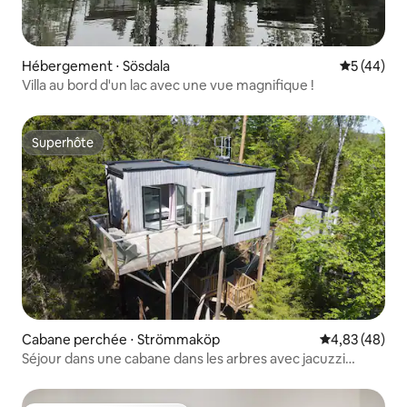
Hébergement ⋅ Sösdala
Évaluation
5 (44)
Villa au bord d'un lac avec une vue magnifique !
Superhôte
Superhôte
Cabane perchée ⋅ Strömmaköp
Évaluation mo
4,83 (48)
Séjour dans une cabane dans les arbres avec jacuzzi
chauffé au bois et nature !