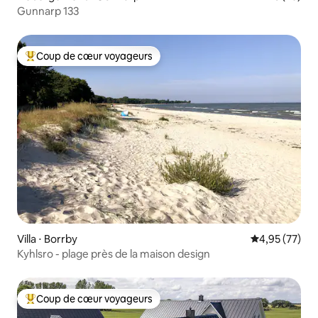
Gunnarp 133
Coup de cœur voyageurs
Coups de cœur voyageurs les plus appréciés
Villa ⋅ Borrby
Évaluation mo
4,95 (77)
Kyhlsro - plage près de la maison design
Coup de cœur voyageurs
Coups de cœur voyageurs les plus appréciés