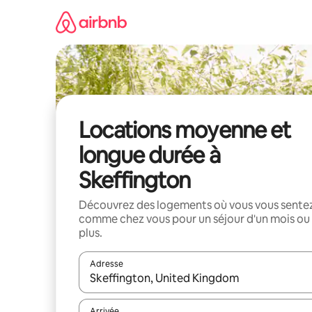
Aller
directement
au
contenu
Locations moyenne et
longue durée à
Skeffington
Découvrez des logements où vous vous sente
comme chez vous pour un séjour d'un mois ou
plus.
Adresse
Lorsque les résultats s'affichent, utilisez les flèc
Arrivée