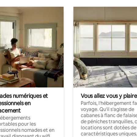
des numériques et
Vous allez vous y plaire
essionnels en
Parfois, l'hébergement fai
voyage. Qu'il s'agisse de
acement
cabanes à flanc de falais
hébergements
de péniches tranquilles, 
rtables pour les
locations sont dotées de
ssionnels nomades et en
caractéristiques uniques
ravail disposant du wifi