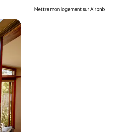
Mettre mon logement sur Airbnb
sant glisser.