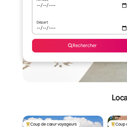
Départ
Rechercher
Loca
Coup de cœur voyageurs
Coup 
Coups de cœur voyageurs les plus appréciés
Coups de