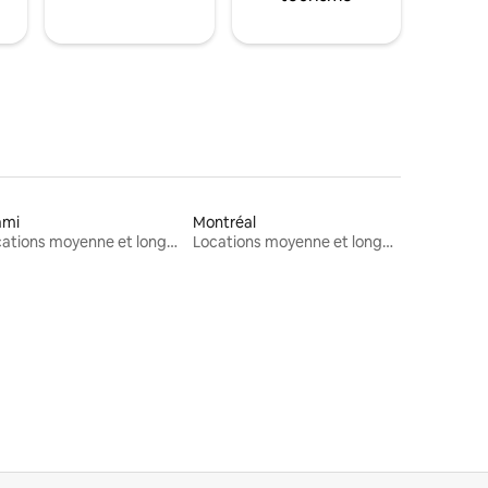
ami
Montréal
Locations moyenne et longue durée
Locations moyenne et longue durée