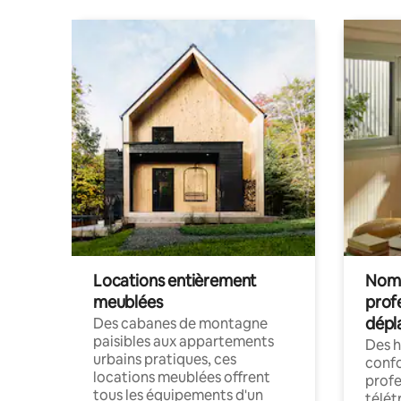
Locations entièrement
Noma
meublées
prof
dépl
Des cabanes de montagne
paisibles aux appartements
Des 
urbains pratiques, ces
confo
locations meublées offrent
profe
tous les équipements d'un
télét