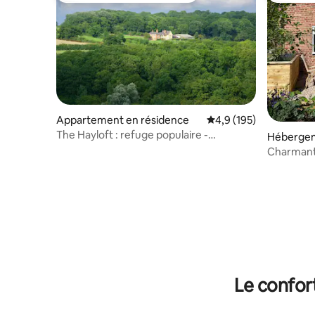
Appartement en résidence
Évaluation moyenne su
4,9 (195)
The Hayloft : refuge populaire -
Héberge
3 couchages.
Charmant 
Le confor