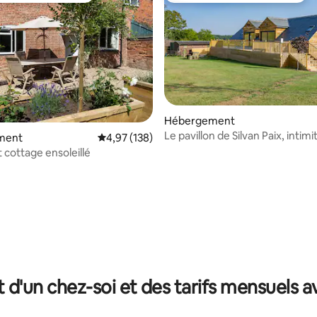
r la base de 195 commentaires : 4,9 sur 5
Hébergement
Le pavillon de Silvan Paix, intimi
ment
Évaluation moyenne sur la base de 138 comme
4,97 (138)
calme pur
cottage ensoleillé
t d'un chez-soi et des tarifs mensuels 