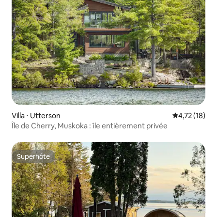
Villa ⋅ Utterson
Évaluation mo
4,72 (18)
Île de Cherry, Muskoka : île entièrement privée
Superhôte
Superhôte