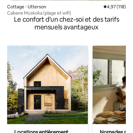
Cottage ⋅ Utterson
Évaluation moy
4,97 (118)
Cabane Muskoka (plage et wifi)
Le confort d'un chez-soi et des tarifs
mensuels avantageux
Locations entièrement
Nomades num