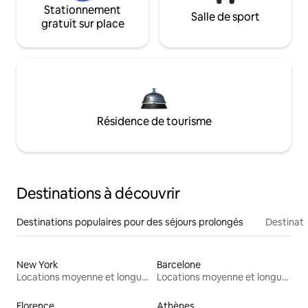
Stationnement
Salle de sport
gratuit sur place
Résidence de tourisme
Destinations à découvrir
Destinations populaires pour des séjours prolongés
Destinati
New York
Barcelone
Locations moyenne et longue durée
Locations moyenne et longue durée
Florence
Athènes