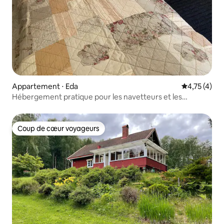
Appartement ⋅ Eda
Évaluation m
4,75 (4)
Hébergement pratique pour les navetteurs et les
touristes
Coup de cœur voyageurs
Coup de cœur voyageurs