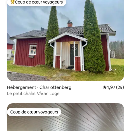
Coup de cœur voyageurs
Coups de cœur voyageurs les plus appréciés
Hébergement ⋅ Charlottenberg
Évaluation mo
4,97 (29)
Le petit chalet Våran Loge
Coup de cœur voyageurs
Coup de cœur voyageurs