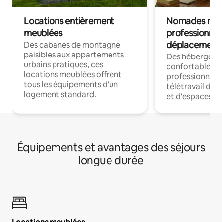
Locations entièrement
Nomades num
meublées
professionnel
déplacement
Des cabanes de montagne
paisibles aux appartements
Des hébergem
urbains pratiques, ces
confortables p
locations meublées offrent
professionnels
tous les équipements d'un
télétravail dis
logement standard.
et d'espaces de
Équipements et avantages des séjours
longue durée