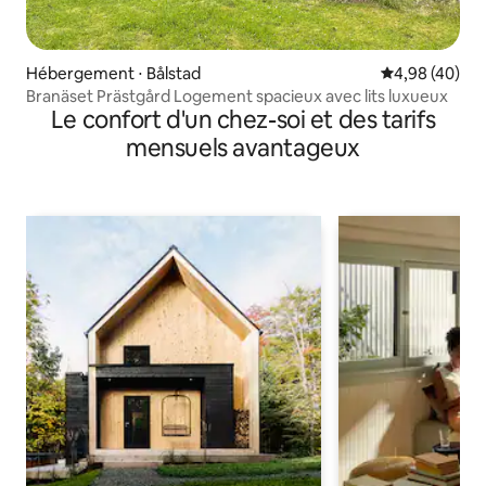
Hébergement ⋅ Bålstad
Évaluation mo
4,98 (40)
Branäset Prästgård Logement spacieux avec lits luxueux
Le confort d'un chez-soi et des tarifs
mensuels avantageux