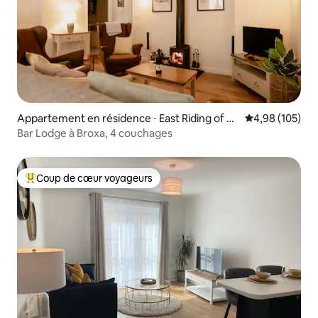
Appartement en résidence ⋅ East Riding of Yo
Évaluation moy
4,98 (105)
rkshire
Bar Lodge à Broxa, 4 couchages
Coup de cœur voyageurs
Coups de cœur voyageurs les plus appréciés