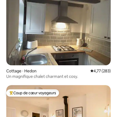
Cottage ⋅ Hedon
Évaluation moy
4,77 (283)
Un magnifique chalet charmant et cosy.
Coup de cœur voyageurs
Coups de cœur voyageurs les plus appréciés