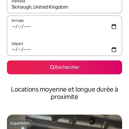
Adresse
Lorsque les résultats s'affichent, utilisez les flèches vers le hau
Arrivée
Départ
Rechercher
Locations moyenne et longue durée à
proximité
Superhôte
Superhôte