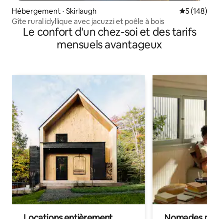
Hébergement ⋅ Skirlaugh
Évaluation 
5 (148)
Gîte rural idyllique avec jacuzzi et poêle à bois
Le confort d'un chez-soi et des tarifs
mensuels avantageux
Locations entièrement
Nomades num