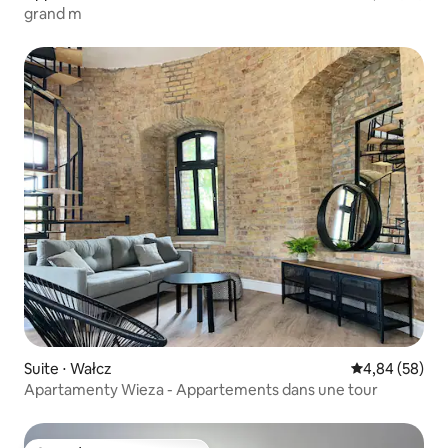
grand m
Suite ⋅ Wałcz
Évaluation mo
4,84 (58)
Apartamenty Wieza - Appartements dans une tour