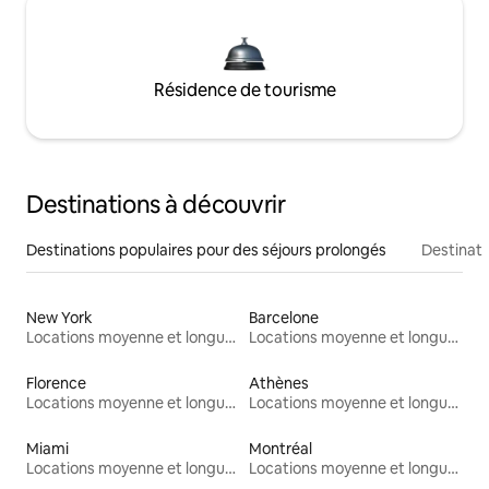
Résidence de tourisme
Destinations à découvrir
Destinations populaires pour des séjours prolongés
Destinati
New York
Barcelone
Locations moyenne et longue durée
Locations moyenne et longue durée
Florence
Athènes
Locations moyenne et longue durée
Locations moyenne et longue durée
Miami
Montréal
Locations moyenne et longue durée
Locations moyenne et longue durée