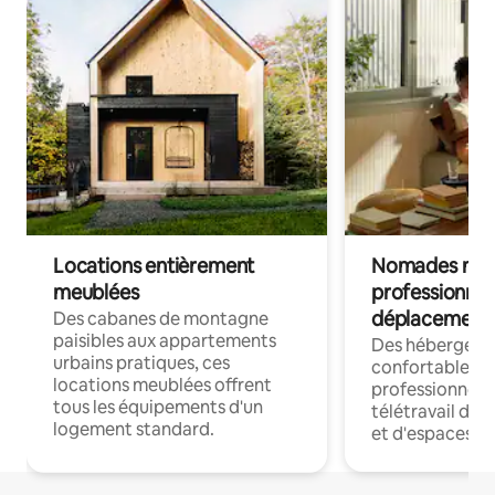
Locations entièrement
Nomades num
meublées
professionnel
déplacement
Des cabanes de montagne
paisibles aux appartements
Des hébergem
urbains pratiques, ces
confortables p
locations meublées offrent
professionnels
tous les équipements d'un
télétravail dis
logement standard.
et d'espaces de