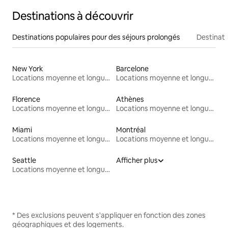
Destinations à découvrir
Destinations populaires pour des séjours prolongés
Destinati
New York
Barcelone
Locations moyenne et longue durée
Locations moyenne et longue durée
Florence
Athènes
Locations moyenne et longue durée
Locations moyenne et longue durée
Miami
Montréal
Locations moyenne et longue durée
Locations moyenne et longue durée
Seattle
Afficher plus
Locations moyenne et longue durée
* Des exclusions peuvent s'appliquer en fonction des zones
géographiques et des logements.