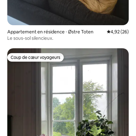
Appartement en résidence ⋅ Østre Toten
Évaluation mo
4,92 (26)
Le sous-sol silencieux.
Coup de cœur voyageurs
Coup de cœur voyageurs