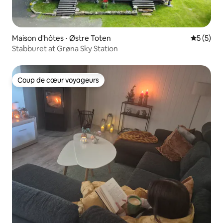
Maison d'hôtes ⋅ Østre Toten
Évaluatio
5 (5)
Stabburet at Grøna Sky Station
Coup de cœur voyageurs
Coup de cœur voyageurs