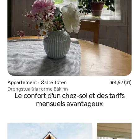
Appartement ⋅ Østre Toten
Évaluation mo
4,97 (31)
Drengstua à la ferme Båkinn
Le confort d'un chez-soi et des tarifs
mensuels avantageux