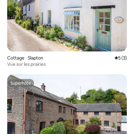
Cottage ⋅ Slapton
Évaluatio
5 (3)
Vue sur les prairies
Superhôte
Superhôte