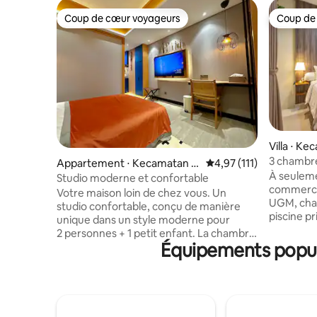
Coup de cœur voyageurs
Coup de
Coup de cœur voyageurs
Coup de
Villa ⋅ K
3 chambre
Appartement ⋅ Kecamatan N
Évaluation moyenne sur
4,97 (111)
Siji Sang
À seuleme
gaglik
Studio moderne et confortable
commercia
Votre maison loin de chez vous. Un
UGM, cha
studio confortable, conçu de manière
piscine privée. Chaque vil
unique dans un style moderne pour
3 chambres
2 personnes + 1 petit enfant. La chambre
une capa
Équipements popula
est équipée d'un lit Queen Size, d'une
par logement. Il y a 3 loge
salle de bains moderne, d'une cuisine
voyagez a
avec un équipement de cuisine de base
vous pouv
et d'un balcon. Parking gratuit, piscine,
sont reli
salle de sport, hall d'entrée avec café,
à l'intérieur. Programme de réser
restaurant, buanderie et supérette.