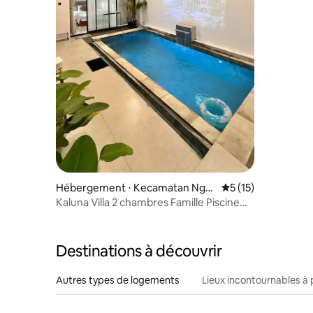
Hébergement ⋅ Kecamatan Nga
Évaluation moyenne
5 (15)
glik
Kaluna Villa 2 chambres Famille Piscine
privée Ngeyogja
Destinations à découvrir
Autres types de logements
Lieux incontournables à 