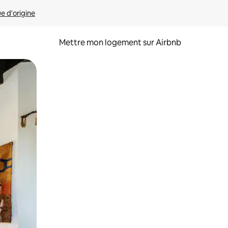
ue d'origine
Mettre mon logement sur Airbnb
sant glisser.