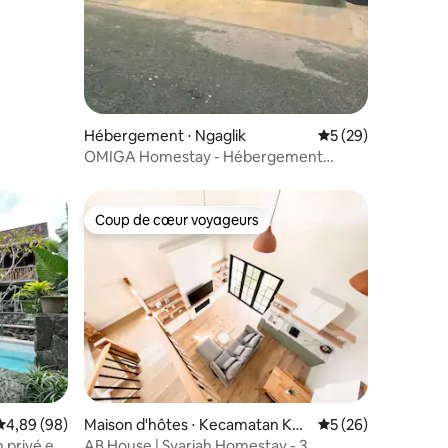
Hébergement ⋅ Ngaglik
Évaluation moyenne
5 (29)
OMIGA Homestay - Hébergement
moderne et exclusif
Coup de cœur voyageurs
Coup de cœur voyageurs
taires : 4,83 sur 5
Évaluation moyenne sur la base de 98 commentaires : 4,89 sur 5
4,89 (98)
Maison d'hôtes ⋅ Kecamatan Kasi
Évaluation moyenne
5 (26)
han
n privé et
AB House | Syariah Homestay - 3