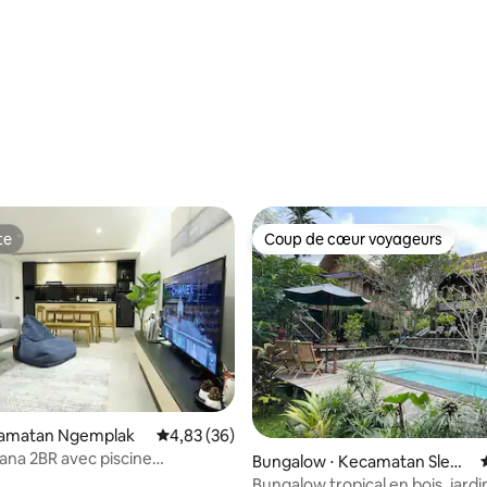
te
Coup de cœur voyageurs
te
Coup de cœur voyageurs
ecamatan Ngemplak
Évaluation moyenne sur la base de 36 commen
4,83 (36)
na 2BR avec piscine
Bungalow ⋅ Kecamatan Slem
ta
an
Bungalow tropical en bois, jardi