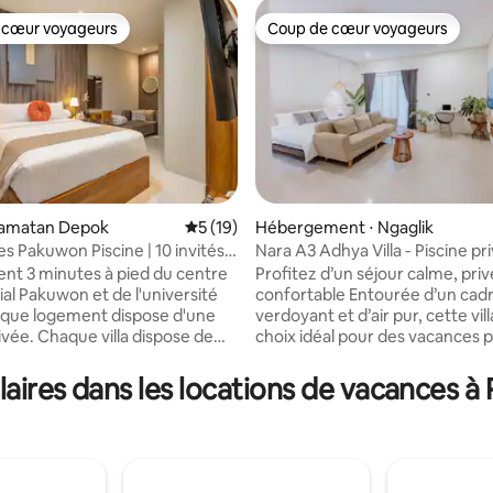
 cœur voyageurs
Coup de cœur voyageurs
 cœur voyageurs
Coup de cœur voyageurs
ecamatan Depok
Évaluation moyenne sur la base de 19 co
5 (19)
Hébergement ⋅ Ngaglik
s Pakuwon Piscine | 10 invités
Nara A3 Adhya Villa - Piscine pr
 la base de 111 commentaires : 4,97 sur 5
grahan 3 logements
nt 3 minutes à pied du centre
Profitez d’un séjour calme, priv
l Pakuwon et de l'université
confortable Entourée d’un cadre naturel
que logement dispose d'une
verdoyant et d’air pur, cette vill
la dispose de
choix idéal pour des vacances 
 et de 4 salles de bain, avec
chez vous, une lune de miel, de
cité de 10 personnes maximum
vacances reposantes ou des 
ires dans les locations de vacances 
ments. Si vous
de qualité en petite famille. ⸻
vec un groupe plus important,
Équipements de la villa • Lit King Size
ez louer 2 ou 3 logements, qui
supplémentaire (200 x 200 cm)
és par une porte communicante
connectée (compatible avec Net
vation :
Wi-Fi gratuit • Distributeur d'ea