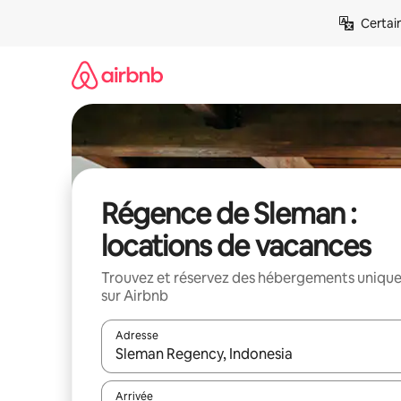
Aller
Certai
directement
au
contenu
Régence de Sleman :
locations de vacances
Trouvez et réservez des hébergements uniqu
sur Airbnb
Adresse
Lorsque les résultats s'affichent, utilisez les flèc
Arrivée