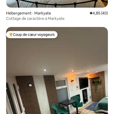
Hébergement ⋅ Markyate
Évaluation mo
4,85 (40)
Cottage de caractère à Markyate
Coup de cœur voyageurs
Coups de cœur voyageurs les plus appréciés