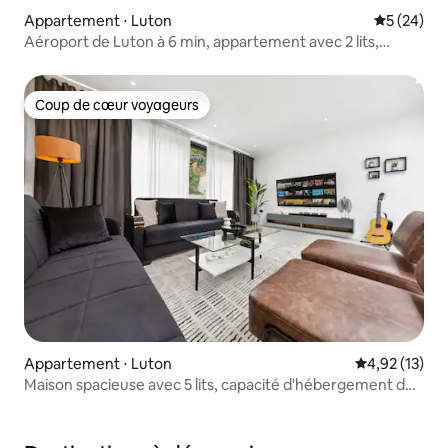
Appartement ⋅ Luton
Évaluation
5 (24)
Aéroport de Luton à 6 min, appartement avec 2 lits,
parking gratuit
Coup de cœur voyageurs
Coup de cœur voyageurs
Appartement ⋅ Luton
Évaluation mo
4,92 (13)
Maison spacieuse avec 5 lits, capacité d'hébergement de
11 personnes, dans le meilleur quartier de Luton