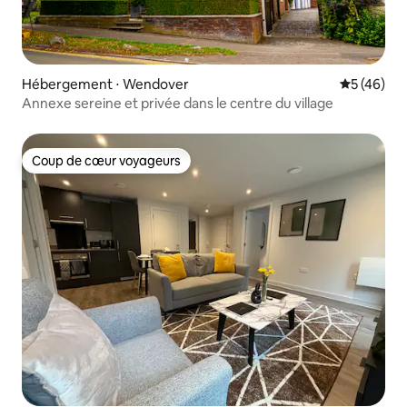
Hébergement ⋅ Wendover
Évaluation
5 (46)
Annexe sereine et privée dans le centre du village
Coup de cœur voyageurs
Coup de cœur voyageurs