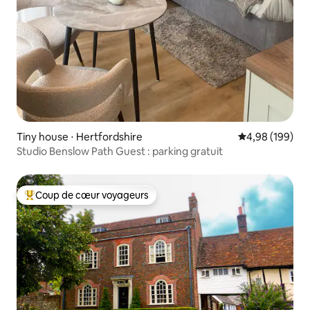
Tiny house ⋅ Hertfordshire
Évaluation moy
4,98 (199)
Studio Benslow Path Guest : parking gratuit
Coup de cœur voyageurs
Coups de cœur voyageurs les plus appréciés