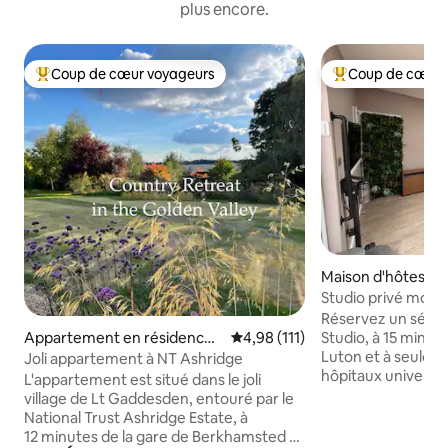
plus encore.
Coup de cœur voyageurs
Coup de cœur 
Coups de cœur voyageurs les plus appréciés
Coups de cœur vo
Maison d'hôtes ⋅ 
Studio privé mode
l'hôpital L&D
Réservez un séjou
Studio, à 15 minut
Appartement en résidence ⋅
Évaluation moyenne sur la base 
4,98 (111)
Luton et à seulem
Little Gaddesden
Joli appartement à NT Ashridge
hôpitaux universitair
L'appartement est situé dans le joli
studio est un méla
village de Lt Gaddesden, entouré par le
confort, avec des
National Trust Ashridge Estate, à
qu'un micro-ondes
12 minutes de la gare de Berkhamsted à