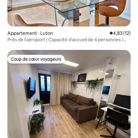
Appartement ⋅ Luton
Évaluation mo
4,83 (12)
Près de l'aéroport | Capacité d'accueil de 4 personnes |
Parking | Gare
Coup de cœur voyageurs
Coup de cœur voyageurs