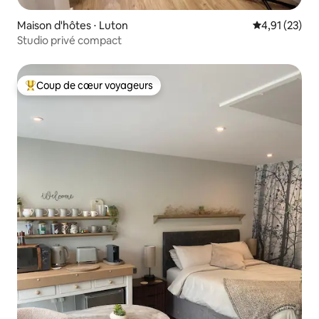
Maison d'hôtes ⋅ Luton
Évaluation mo
4,91 (23)
Studio privé compact
Coup de cœur voyageurs
Coups de cœur voyageurs les plus appréciés