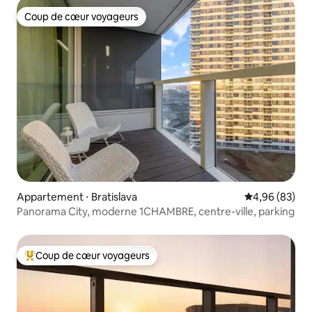
Coup de cœur voyageurs
Coup de cœur voyageurs
Appartement ⋅ Bratislava
Évaluation mo
4,96 (83)
Panorama City, moderne 1CHAMBRE, centre-ville, parking
Coup de cœur voyageurs
Coups de cœur voyageurs les plus appréciés