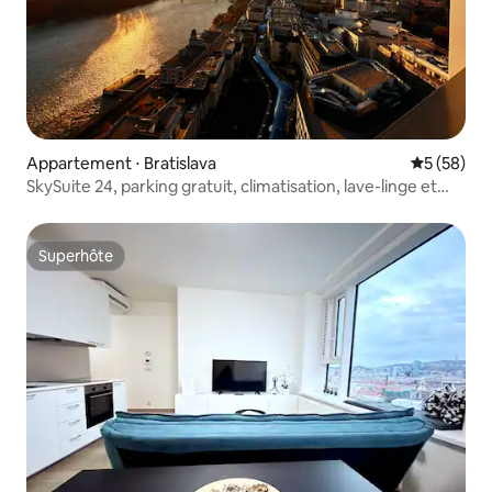
Appartement ⋅ Bratislava
Évaluation
5 (58)
SkySuite 24, parking gratuit, climatisation, lave-linge et
sèche-linge, WIFI
Superhôte
Superhôte