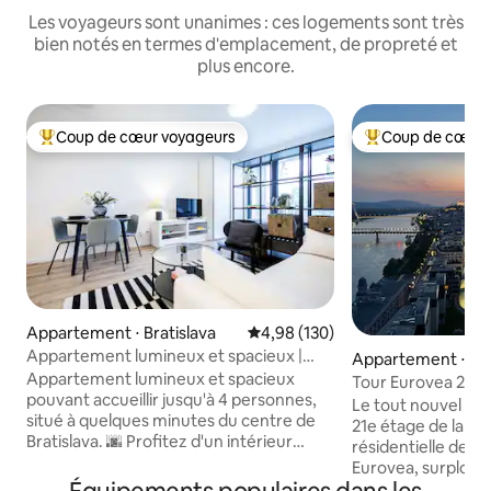
Les voyageurs sont unanimes : ces logements sont très
bien notés en termes d'emplacement, de propreté et
plus encore.
Coup de cœur voyageurs
Coup de cœur 
Coups de cœur voyageurs les plus appréciés
Coups de cœur vo
Appartement ⋅ Bratislava
Évaluation moyenne sur la base 
4,98 (130)
Appartement lumineux et spacieux |
Appartement ⋅ Bra
Garage + balcon
Appartement lumineux et spacieux
Tour Eurovea 21p.
pouvant accueillir jusqu'à 4 personnes,
Le tout nouvel ap
situé à quelques minutes du centre de
21e étage de la pl
Bratislava. 🌆 Profitez d'un intérieur
résidentielle de Sl
spacieux, d'une cuisine entièrement
Eurovea, surplomb
équipée, du chauffage au sol et de la
centre historique, 