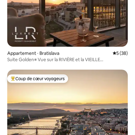
Appartement ⋅ Bratislava
Évaluation
5 (38)
Suite Golden※ Vue sur la RIVIÈRE et la VIEILLE
VILLE※Parking gratuit
Coup de cœur voyageurs
Coups de cœur voyageurs les plus appréciés