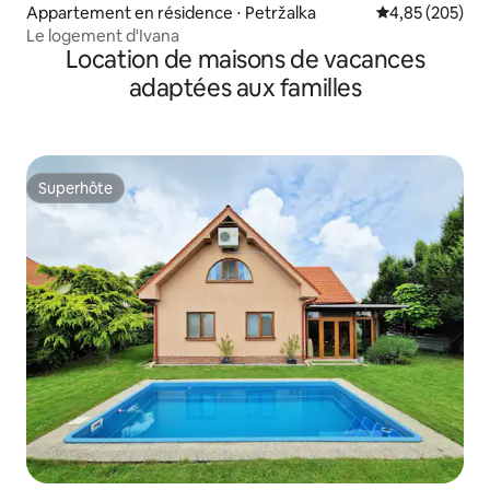
Appartement en résidence ⋅ Petržalka
Évaluation moy
4,85 (205)
Le logement d'Ivana
Location de maisons de vacances
adaptées aux familles
Superhôte
Superhôte