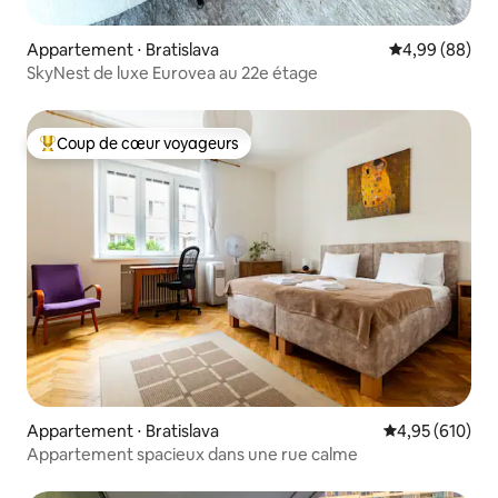
Appartement ⋅ Bratislava
Évaluation mo
4,99 (88)
SkyNest de luxe Eurovea au 22e étage
Coup de cœur voyageurs
Coups de cœur voyageurs les plus appréciés
Appartement ⋅ Bratislava
Évaluation moy
4,95 (610)
Appartement spacieux dans une rue calme