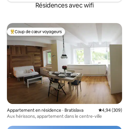
Résidences avec wifi
Coup de cœur voyageurs
Coups de cœur voyageurs les plus appréciés
Appartement en résidence ⋅ Bratislava
Évaluation moy
4,94 (309)
Aux hérissons, appartement dans le centre-ville