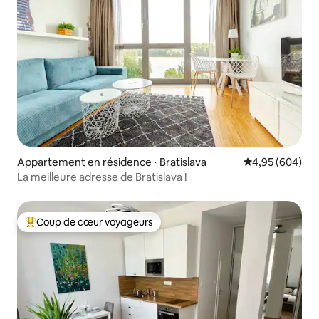
Appartement en résidence ⋅ Bratislava
Évaluation moy
4,95 (604)
La meilleure adresse de Bratislava !
Coup de cœur voyageurs
Coups de cœur voyageurs les plus appréciés