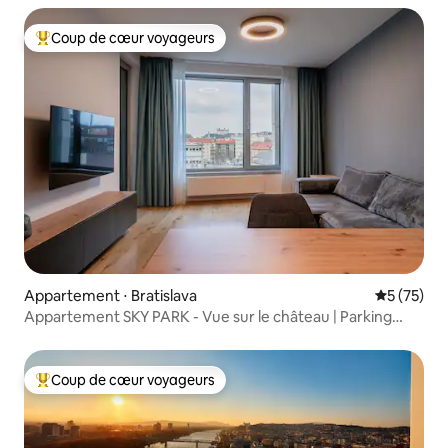
Coup de cœur voyageurs
Coups de cœur voyageurs les plus appréciés
Appartement ⋅ Bratislava
Évaluation
5 (75)
Appartement SKY PARK - Vue sur le château | Parking
gratuit
Coup de cœur voyageurs
Coups de cœur voyageurs les plus appréciés