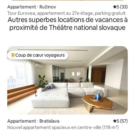
Appartement ⋅ Ružinov
Évaluation
5 (33)
Tour Eurovea, appartement au 27e étage, parking gratuit
Autres superbes locations de vacances à
proximité de Théâtre national slovaque
Coup de cœur voyageurs
Coups de cœur voyageurs les plus appréciés
Appartement ⋅ Bratislava
Évaluation
5 (57)
Nouvel appartement spacieux en centre-ville (178 m²)