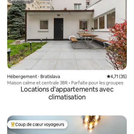
Superhôte
Hébergement ⋅ Bratislava
Évaluation mo
4,71 (35)
Maison calme et centrale 3BR • Parfaite pour les groupes
Locations d'appartements avec
climatisation
Coup de cœur voyageurs
Coups de cœur voyageurs les plus appréciés