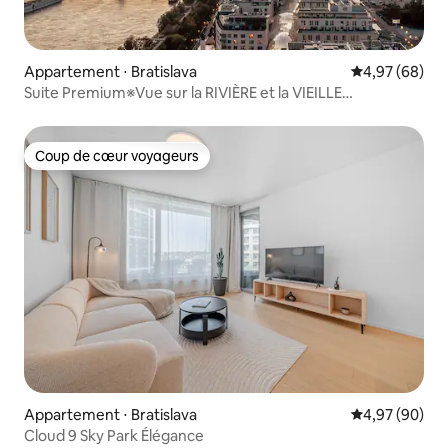
Appartement ⋅ Bratislava
Évaluation mo
4,97 (68)
Suite Premium※Vue sur la RIVIÈRE et la VIEILLE
VILLE※Parking GRATUIT
Coup de cœur voyageurs
Coup de cœur voyageurs
Appartement ⋅ Bratislava
Évaluation mo
4,97 (90)
Cloud 9 Sky Park Élégance