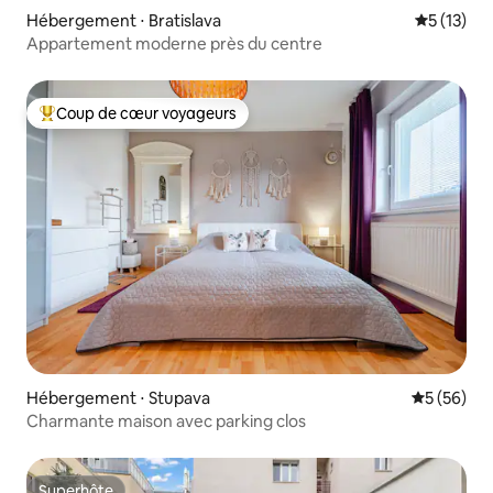
Hébergement ⋅ Bratislava
Évaluation
5 (13)
Appartement moderne près du centre
Coup de cœur voyageurs
Coups de cœur voyageurs les plus appréciés
Hébergement ⋅ Stupava
Évaluation
5 (56)
Charmante maison avec parking clos
Superhôte