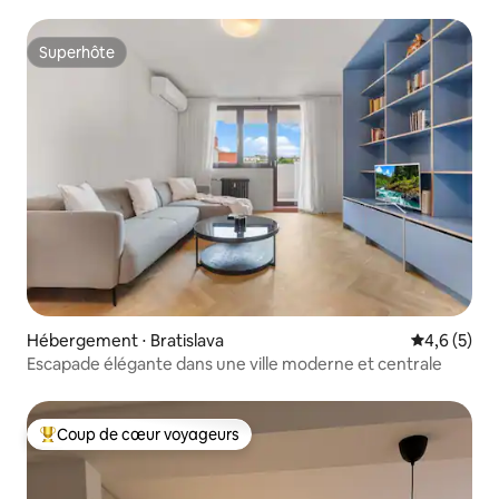
Superhôte
Superhôte
Hébergement ⋅ Bratislava
Évaluation 
4,6 (5)
Escapade élégante dans une ville moderne et centrale
Coup de cœur voyageurs
Coups de cœur voyageurs les plus appréciés