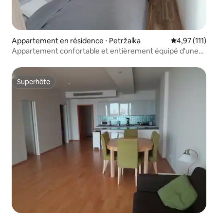
Appartement en résidence ⋅ Petržalka
Évaluation mo
4,97 (111)
Appartement confortable et entièrement équipé d'une
chambre avec climatisation
Superhôte
Superhôte