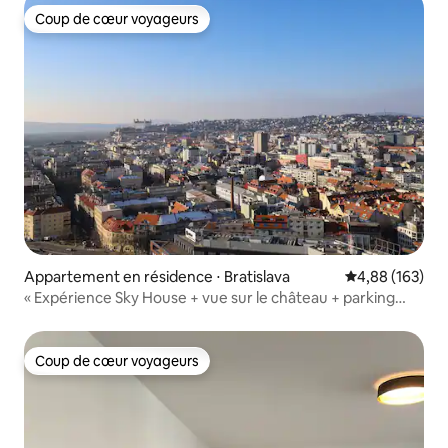
Coup de cœur voyageurs
Coup de cœur voyageurs
Appartement en résidence ⋅ Bratislava
Évaluation moy
4,88 (163)
« Expérience Sky House + vue sur le château + parking
gratuit »
Coup de cœur voyageurs
Coup de cœur voyageurs