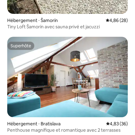
Hébergement ⋅ Šamorín
Évaluation mo
4,86 (28)
Tiny Loft Šamorín avec sauna privé et jacuzzi
Superhôte
Superhôte
Hébergement ⋅ Bratislava
Évaluation mo
4,83 (36)
Penthouse magnifique et romantique avec 2 terrasses