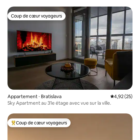
Coup de cœur voyageurs
Coup de cœur voyageurs
Appartement ⋅ Bratislava
Évaluation mo
4,92 (25)
Sky Apartment au 31e étage avec vue sur la ville.
Coup de cœur voyageurs
Coups de cœur voyageurs les plus appréciés