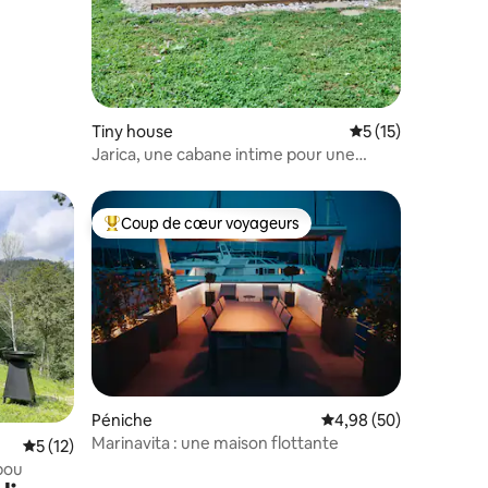
mmentaires : 5 sur 5
Tiny house
Évaluation moyenne
5 (15)
Jarica, une cabane intime pour une
escapade paisible
Coup de cœur voyageurs
Coups de cœur voyageurs les plus appréciés
Péniche
Évaluation moyenne su
4,98 (50)
Marinavita : une maison flottante
taires : 4,98 sur 5
Évaluation moyenne sur la base de 12 commentaires : 5 sur 5
5 (12)
bou