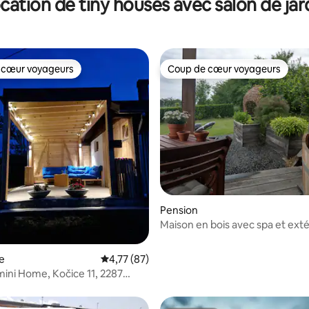
cation de tiny houses avec salon de jar
 cœur voyageurs
Coup de cœur voyageurs
 cœur voyageurs
Coup de cœur voyageurs
 la base de 82 commentaires : 4,93 sur 5
Pension
Maison en bois avec spa et exté
sauna « Chêne »
e
Évaluation moyenne sur la base de 87 comme
4,77 (87)
mini Home, Kočice 11, 2287
lovénie