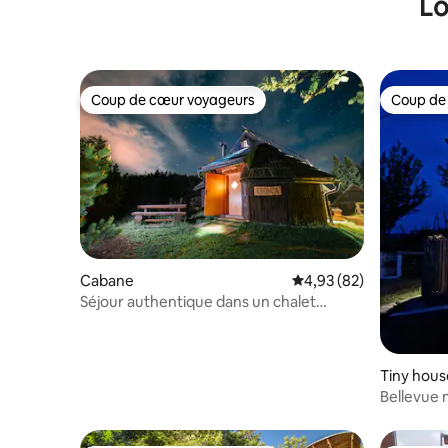
Lo
Coup de cœur voyageurs
Coup de
Coup de cœur voyageurs
Coup de
Cabane
Évaluation moyenne sur
4,93 (82)
Séjour authentique dans un chalet
idyllique
Tiny hous
Bellevue 
Žetale, S