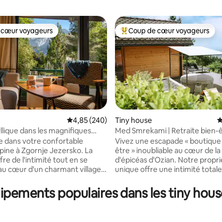
 cœur voyageurs
Coup de cœur voyageurs
 cœur voyageurs
Coups de cœur voyageurs les p
la base de 162 commentaires : 4,99 sur 5
Évaluation moyenne sur la base de 240 commen
4,85 (240)
Tiny house
É
yllique dans les magnifiques
Med Smrekami | Retraite bien-ê
de charme
 dans votre confortable
Vivez une escapade « boutique
lpine à Zgornje Jezersko. La
être » inoubliable au cœur de la
re de l'intimité tout en se
d'épicéas d'Ozian. Notre propr
au cœur d'un charmant village
unique offre une intimité total
veillez-vous avec une vue
deux espaces distincts : un chal
e sur 2 500 m de sommets et
romantique avec vue panorami
uipements populaires dans les tiny hous
e l'air frais des montagnes. Que
fauteuil de massage haut de 
z là pour vous détendre
un projecteur de films dans le li
ent ou faire de la randonnée à
suite de séjour avec son propre