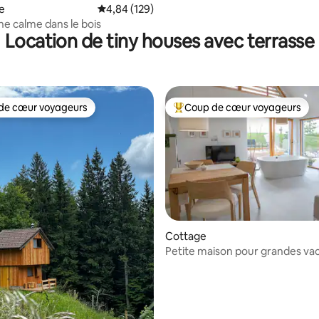
e
Évaluation moyenne sur la base de 129 commen
4,84 (129)
e calme dans le bois
Location de tiny houses avec terrasse
de cœur voyageurs
Coup de cœur voyageurs
 cœur voyageurs les plus appréciés
Coups de cœur voyageurs les p
Cottage
Petite maison pour grandes va
r la base de 47 commentaires : 4,72 sur 5
avec piscine, sauna, jacuzzi