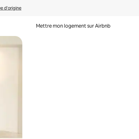
ue d'origine
Mettre mon logement sur Airbnb
sant glisser.