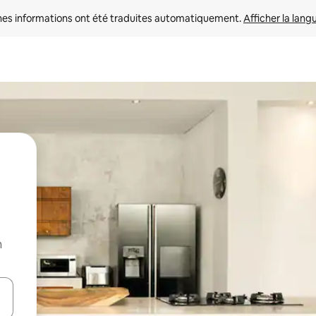
nes informations ont été traduites automatiquement. 
Afficher la lang
n
hes vers le haut et vers le bas pour les parcourir ou en appuyant et en fai