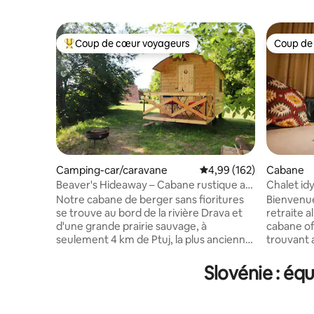
Coup de cœur voyageurs
Coup de
Coups de cœur voyageurs les plus appréciés
Coup de
Camping-car/caravane
Évaluation moyenne sur 
4,99 (162)
Cabane
Beaver's Hideaway – Cabane rustique au
Chalet id
bord de la rivière Drava
Alpes
Notre cabane de berger sans fioritures
Bienvenue
se trouve au bord de la rivière Drava et
retraite a
d'une grande prairie sauvage, à
cabane off
seulement 4 km de Ptuj, la plus ancienne
trouvant 
ville de Slovénie. Les amoureux de la
alpin. Ré
nature (et les chiens sympathiques) sont
imprenabl
Slovénie : éq
les bienvenus ! Une route à proximité
profitez d
offre un accès facile. Profitez d'un
vous soye
déjeuner barbecue au bord de la rivière,
paisiblem