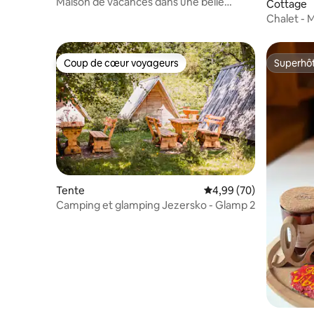
Maison de vacances dans une belle
Cottage
nature
Chalet - 
d'été
Coup de cœur voyageurs
Superhô
Coup de cœur voyageurs
Superhô
Tente
Évaluation moyenne sur
4,99 (70)
Camping et glamping Jezersko - Glamp 2