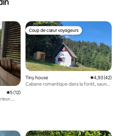
din
Coup de cœur voyageurs
Coup de cœur voyageurs
Tiny house
Évaluation moyenne su
4,93 (42)
Cabane romantique dans la forêt, sauna,
randonnée, vélo
Évaluation moyenne sur la base de 12 commentaires : 5 sur 5
5 (12)
rieur.
ntaires : 4,77 sur 5