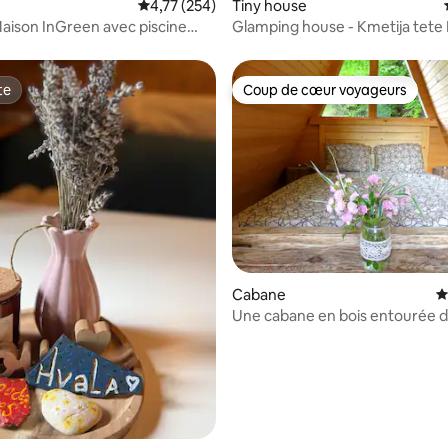
Évaluation moyenne sur la base de 254 comme
4,77 (254)
Tiny house
Maison InGreen avec piscine
Glamping house - Kmetija tete
te
Coup de cœur voyageurs
te
Coup de cœur voyageurs
 la base de 70 commentaires : 4,99 sur 5
Cabane
É
Une cabane en bois entourée 
- Pred Peklom