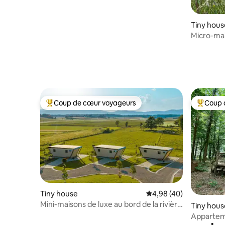
Tiny hous
Micro-mais
Vulcan (1
Coup de cœur voyageurs
Coup 
Coups de cœur voyageurs les plus appréciés
Coups de
Tiny house
Évaluation moyenne sur
4,98 (40)
Mini-maisons de luxe au bord de la rivière
Tiny hous
Kolpa - Fortun Estate
Appartem