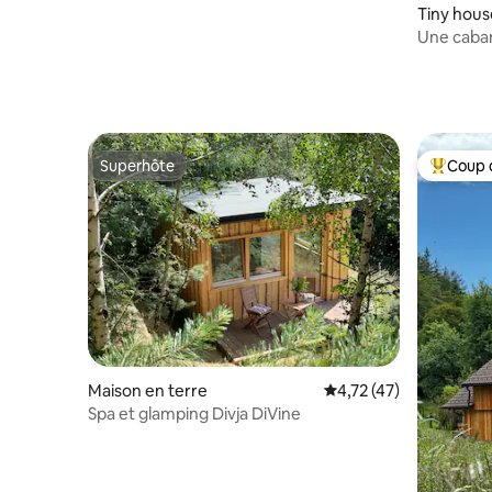
Tiny hous
Une caban
Superhôte
Coup 
Superhôte
Coups de
Maison en terre
Évaluation moyenne su
4,72 (47)
Spa et glamping Divja DiVine