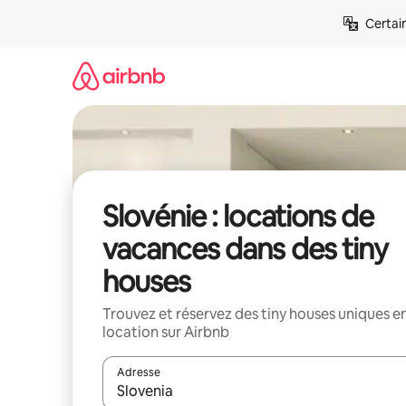
Aller
Certai
directement
au
contenu
Slovénie : locations de
vacances dans des tiny
houses
Trouvez et réservez des tiny houses uniques e
location sur Airbnb
Adresse
Lorsque les résultats s'affichent, utilisez les flèc