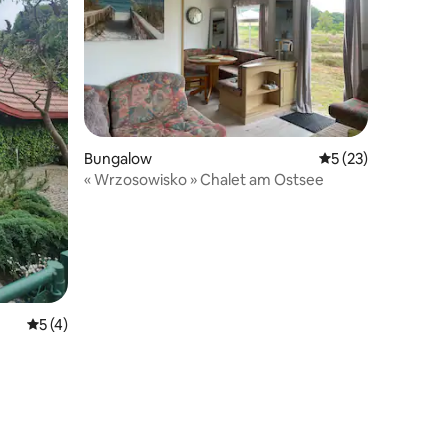
Bungalow
Évaluation moyenne
5 (23)
« Wrzosowisko » Chalet am Ostsee
Évaluation moyenne sur la base de 4 commentaires : 5 sur 5
5 (4)