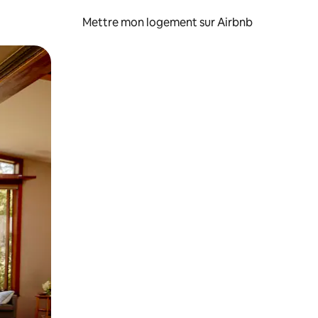
Mettre mon logement sur Airbnb
sant glisser.