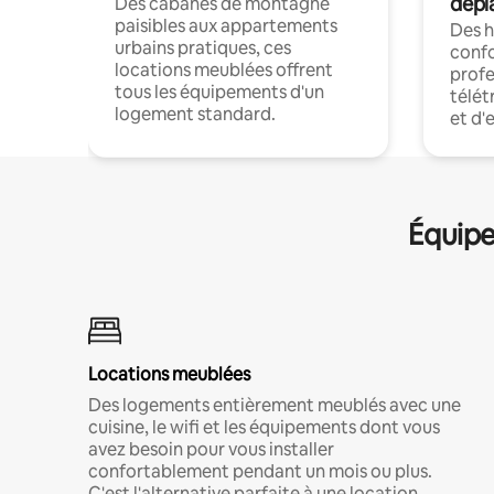
dépl
Des cabanes de montagne
paisibles aux appartements
Des 
urbains pratiques, ces
confo
locations meublées offrent
profe
tous les équipements d'un
télét
logement standard.
et d'
Équipe
Locations meublées
Des logements entièrement meublés avec une
cuisine, le wifi et les équipements dont vous
avez besoin pour vous installer
confortablement pendant un mois ou plus.
C'est l'alternative parfaite à une location