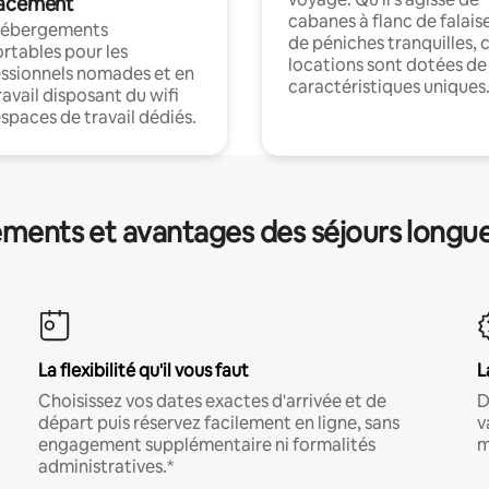
acement
cabanes à flanc de falais
hébergements
de péniches tranquilles, 
rtables pour les
locations sont dotées de
ssionnels nomades et en
caractéristiques uniques
ravail disposant du wifi
espaces de travail dédiés.
ments et avantages des séjours longu
La flexibilité qu'il vous faut
L
Choisissez vos dates exactes d'arrivée et de
D
départ puis réservez facilement en ligne, sans
v
engagement supplémentaire ni formalités
m
administratives.*