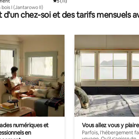
ment
Évaluation moyenne sur la base de 11 co
5 (11)
bois I (Jantarowo II)
t d'un chez-soi et des tarifs mensuels 
des numériques et
Vous allez vous y plaire
essionnels en
Parfois, l'hébergement fai
voyage. Qu'il s'agisse de