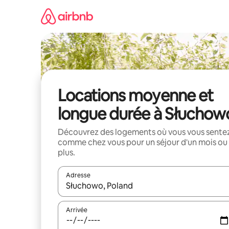
Aller
directement
au
contenu
Locations moyenne et
longue durée à Słuchow
Découvrez des logements où vous vous sente
comme chez vous pour un séjour d'un mois ou
plus.
Adresse
Lorsque les résultats s'affichent, utilisez les flèc
Arrivée