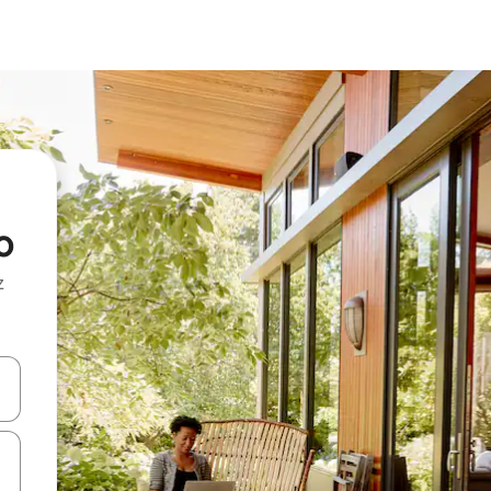
o
z
hes vers le haut et vers le bas pour les parcourir ou en appuyant et en fai