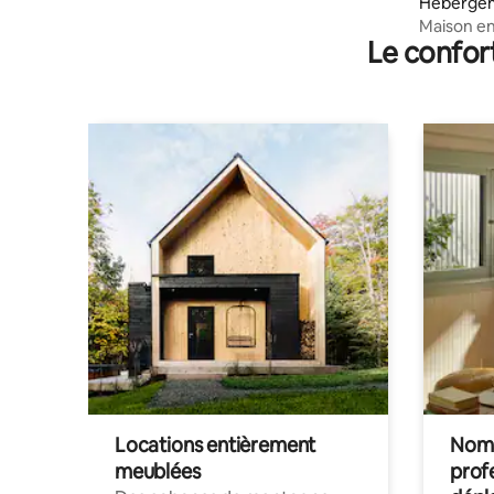
Héberge
Maison en 
Le confor
Locations entièrement
Noma
meublées
prof