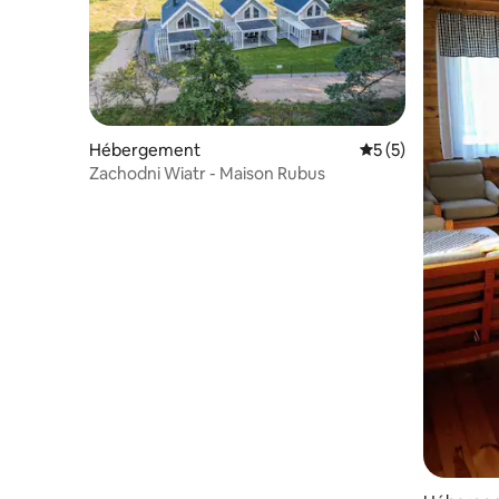
Hébergement
Évaluation moyenn
5 (5)
Zachodni Wiatr - Maison Rubus