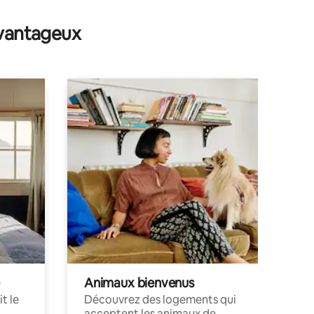
mmentaires : 5 sur 5
avantageux
Animaux bienvenus
t le
Découvrez des logements qui
acceptent les animaux de