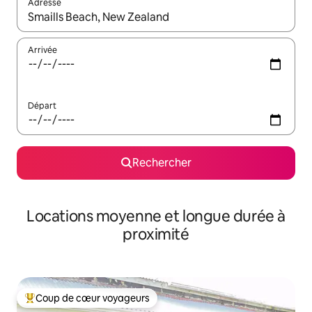
Adresse
Lorsque les résultats s'affichent, utilisez les flèches vers le hau
Arrivée
Départ
Rechercher
Locations moyenne et longue durée à
proximité
Coup de cœur voyageurs
Coups de cœur voyageurs les plus appréciés