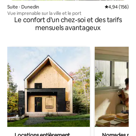
Suite ⋅ Dunedin
Évaluation moy
4,94 (156)
Vue imprenable sur la ville et le port
Le confort d'un chez-soi et des tarifs
mensuels avantageux
Locations entièrement
Nomades num