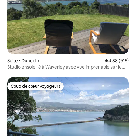
Suite ⋅ Dunedin
Évaluation moy
4,88 (915)
Studio ensoleillé à Waverley avec vue imprenable sur le
port
Coup de cœur voyageurs
Coup de cœur voyageurs