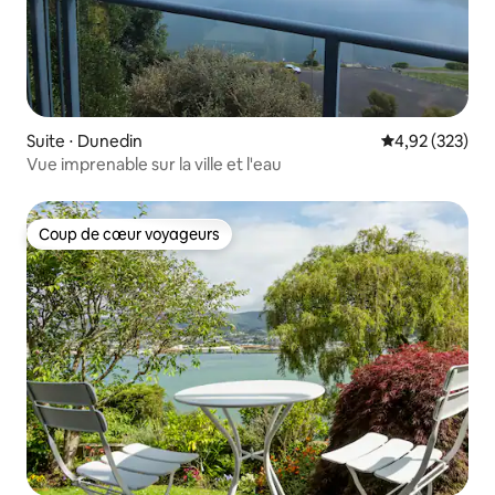
Suite ⋅ Dunedin
Évaluation moy
4,92 (323)
Vue imprenable sur la ville et l'eau
Coup de cœur voyageurs
Coup de cœur voyageurs