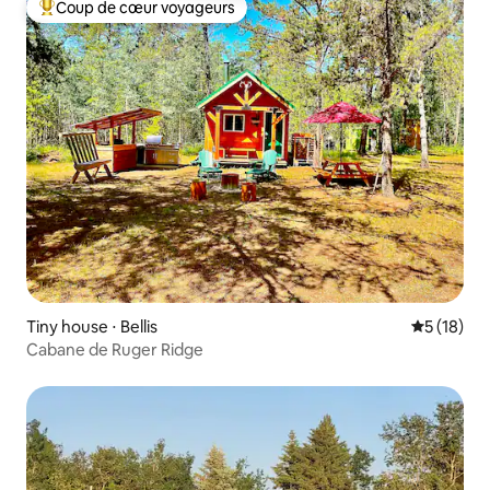
Coup de cœur voyageurs
Coups de cœur voyageurs les plus appréciés
Tiny house ⋅ Bellis
Évaluation
5 (18)
Cabane de Ruger Ridge