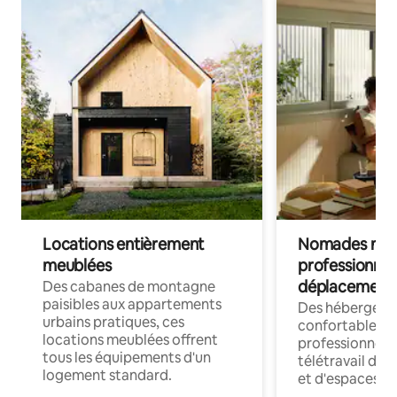
Locations entièrement
Nomades num
meublées
professionnel
déplacement
Des cabanes de montagne
paisibles aux appartements
Des hébergem
urbains pratiques, ces
confortables p
locations meublées offrent
professionnels
tous les équipements d'un
télétravail dis
logement standard.
et d'espaces de