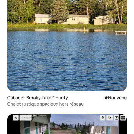
Cabane ⋅ Smoky Lake County
Nouvel hébe
Nouveau
Chalet rustique spacieux hors réseau