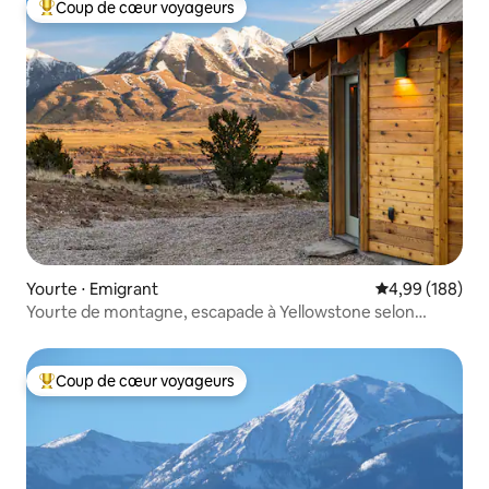
Coup de cœur voyageurs
Coups de cœur voyageurs les plus appréciés
Yourte ⋅ Emigrant
Évaluation moy
4,99 (188)
Yourte de montagne, escapade à Yellowstone selon
Condé Nast Traveler
Coup de cœur voyageurs
Coups de cœur voyageurs les plus appréciés