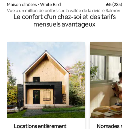
Maison d'hôtes ⋅ White Bird
Évaluation 
5 (235)
Vue à un million de dollars sur la vallée de la rivière Salmon
Le confort d'un chez-soi et des tarifs
mensuels avantageux
Locations entièrement
Nomades num