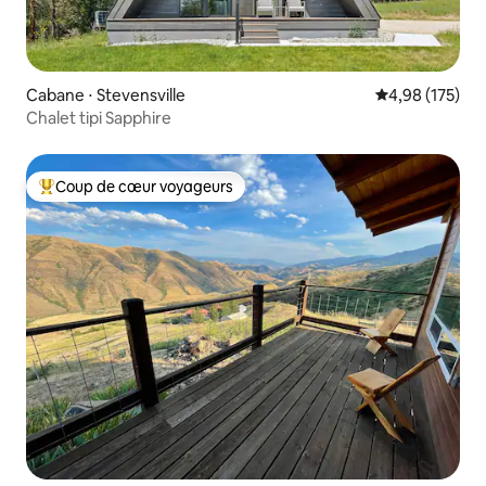
Cabane ⋅ Stevensville
Évaluation moy
4,98 (175)
Chalet tipi Sapphire
Coup de cœur voyageurs
Coups de cœur voyageurs les plus appréciés