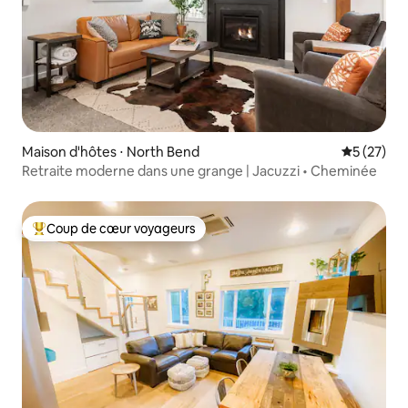
Maison d'hôtes ⋅ North Bend
Évaluation
5 (27)
Retraite moderne dans une grange | Jacuzzi • Cheminée
Coup de cœur voyageurs
Coups de cœur voyageurs les plus appréciés