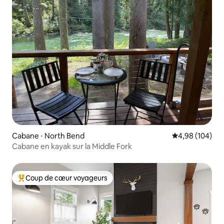
Cabane ⋅ North Bend
Évaluation moy
4,98 (104)
Cabane en kayak sur la Middle Fork
Coup de cœur voyageurs
Coups de cœur voyageurs les plus appréciés