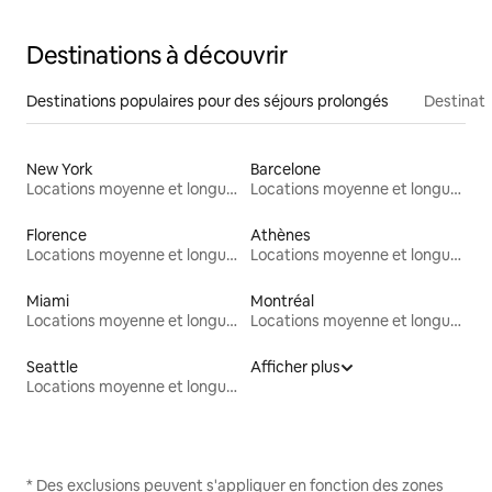
Destinations à découvrir
Destinations populaires pour des séjours prolongés
Destinati
New York
Barcelone
Locations moyenne et longue durée
Locations moyenne et longue durée
Florence
Athènes
Locations moyenne et longue durée
Locations moyenne et longue durée
Miami
Montréal
Locations moyenne et longue durée
Locations moyenne et longue durée
Seattle
Afficher plus
Locations moyenne et longue durée
* Des exclusions peuvent s'appliquer en fonction des zones