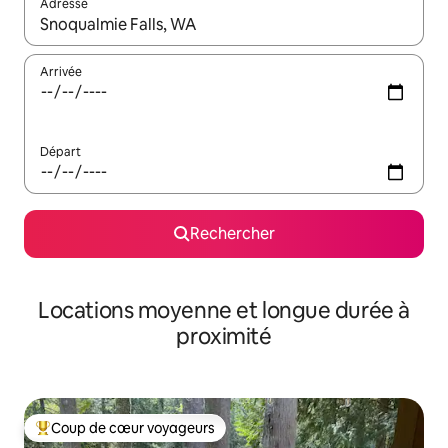
Adresse
Lorsque les résultats s'affichent, utilisez les flèches vers le hau
Arrivée
Départ
Rechercher
Locations moyenne et longue durée à
proximité
Coup de cœur voyageurs
Coups de cœur voyageurs les plus appréciés