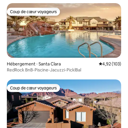
Coup de cœur voyageurs
Coup de cœur voyageurs
Hébergement ⋅ Santa Clara
Évaluation moy
4,92 (103)
RedRock BnB-Piscine-Jacuzzi-PicklBal
Coup de cœur voyageurs
Coup de cœur voyageurs