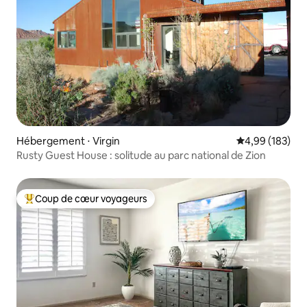
Hébergement ⋅ Virgin
Évaluation moy
4,99 (183)
Rusty Guest House : solitude au parc national de Zion
Coup de cœur voyageurs
Coups de cœur voyageurs les plus appréciés