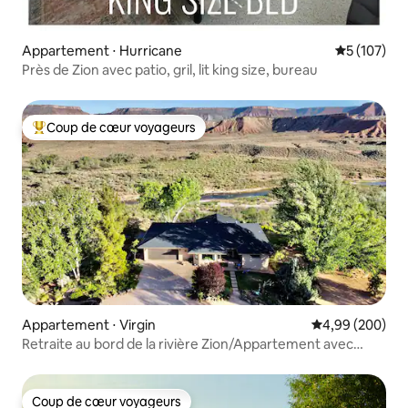
Appartement ⋅ Hurricane
Évaluation 
5 (107)
Près de Zion avec patio, gril, lit king size, bureau
Coup de cœur voyageurs
Coups de cœur voyageurs les plus appréciés
Appartement ⋅ Virgin
Évaluation moy
4,99 (200)
Retraite au bord de la rivière Zion/Appartement avec
accès au sous-sol/Vues imprenables
Coup de cœur voyageurs