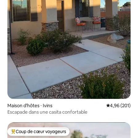
Maison d'hôtes ⋅ Ivins
Évaluation moy
4,96 (201)
Escapade dans une casita confortable
Coup de cœur voyageurs
Coups de cœur voyageurs les plus appréciés