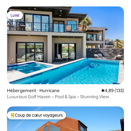
Luxe
Luxe
Hébergement ⋅ Hurricane
Évaluation moy
4,89 (133)
Luxurious Golf Haven ~ Pool & Spa ~ Stunning View
Coup de cœur voyageurs
Coups de cœur voyageurs les plus appréciés