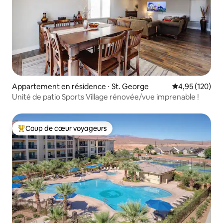
Appartement en résidence ⋅ St. George
Évaluation moy
4,95 (120)
Unité de patio Sports Village rénovée/vue imprenable !
Coup de cœur voyageurs
Coups de cœur voyageurs les plus appréciés