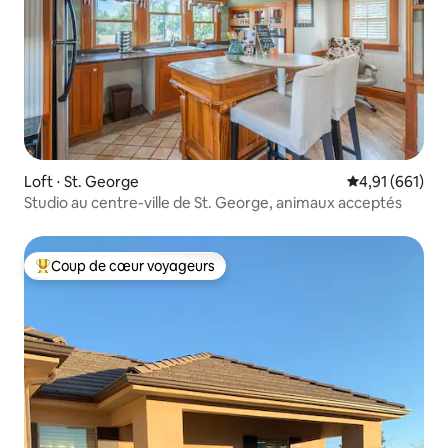
Loft ⋅ St. George
Évaluation moy
4,91 (661)
Studio au centre-ville de St. George, animaux acceptés
Coup de cœur voyageurs
Coups de cœur voyageurs les plus appréciés