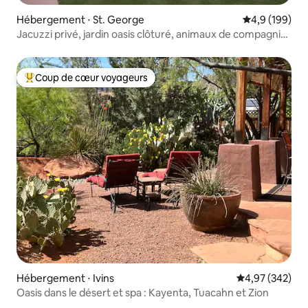
Hébergement ⋅ St. George
Évaluation mo
4,9 (199)
Jacuzzi privé, jardin oasis clôturé, animaux de compagnie
acceptés
Coup de cœur voyageurs
Coups de cœur voyageurs les plus appréciés
Hébergement ⋅ Ivins
Évaluation moy
4,97 (342)
Oasis dans le désert et spa : Kayenta, Tuacahn et Zion