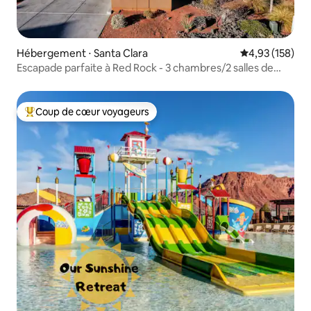
Hébergement ⋅ Santa Clara
Évaluation moy
4,93 (158)
Escapade parfaite à Red Rock - 3 chambres/2 salles de
bain
Coup de cœur voyageurs
Coups de cœur voyageurs les plus appréciés