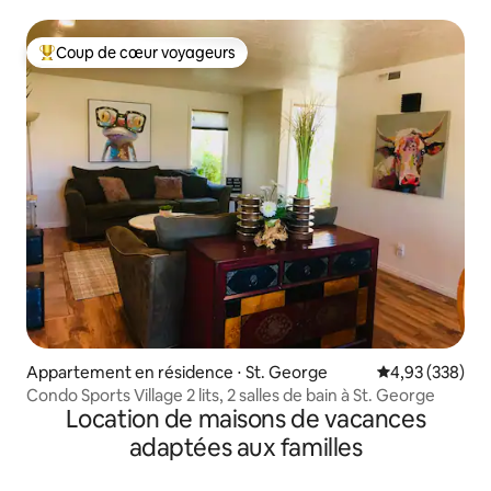
Coup de cœur voyageurs
Coups de cœur voyageurs les plus appréciés
Appartement en résidence ⋅ St. George
Évaluation moy
4,93 (338)
Condo Sports Village 2 lits, 2 salles de bain à St. George
Location de maisons de vacances
adaptées aux familles