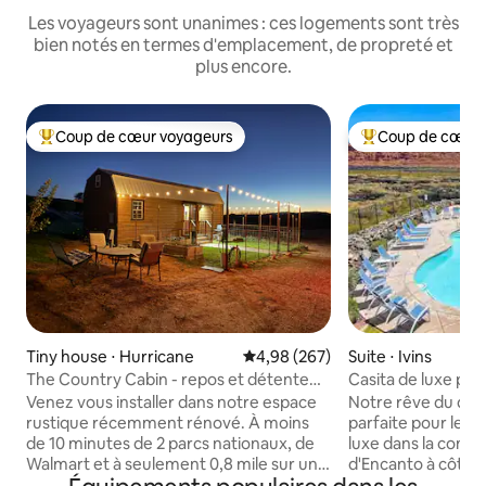
Les voyageurs sont unanimes : ces logements sont très
bien notés en termes d'emplacement, de propreté et
plus encore.
Coup de cœur voyageurs
Coup de cœur 
Coups de cœur voyageurs les plus appréciés
Coups de cœur vo
Tiny house ⋅ Hurricane
Évaluation moyenne sur la base 
4,98 (267)
Suite ⋅ Ivins
The Country Cabin - repos et détente
Casita de luxe pr
près des parcs
Venez vous installer dans notre espace
Notre rêve du dés
rustique récemment rénové. À moins
parfaite pour les couples. U
de 10 minutes de 2 parcs nationaux, de
luxe dans la com
Walmart et à seulement 0,8 mile sur une
d'Encanto à côté 
route de campagne, le sentiment d'être
Le Black Desert G