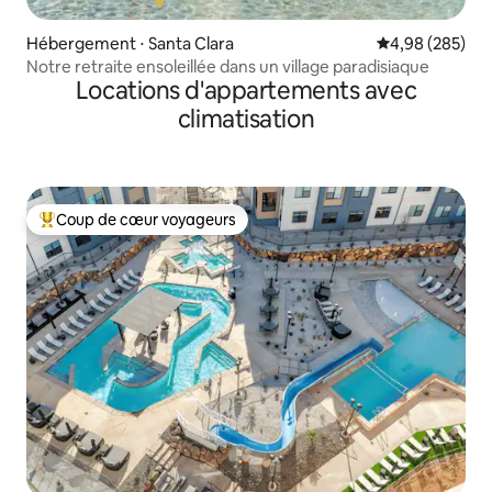
Hébergement ⋅ Santa Clara
Évaluation moy
4,98 (285)
Notre retraite ensoleillée dans un village paradisiaque
Locations d'appartements avec
climatisation
Coup de cœur voyageurs
Coups de cœur voyageurs les plus appréciés