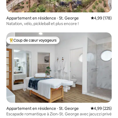
Appartement en résidence ⋅ St. George
Évaluation moy
4,99 (178)
Natation, vélo, pickleball et plus encore !
Coup de cœur voyageurs
Coups de cœur voyageurs les plus appréciés
Appartement en résidence ⋅ St. George
Évaluation moy
4,99 (225)
Escapade romantique à Zion-St. George avec jacuzzi privé