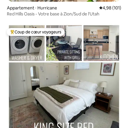
Appartement ⋅ Hurricane
Évaluation moy
4,98 (101)
Red Hills Oasis - Votre base à Zion/Sud de l'Utah
Coup de cœur voyageurs
Coups de cœur voyageurs les plus appréciés