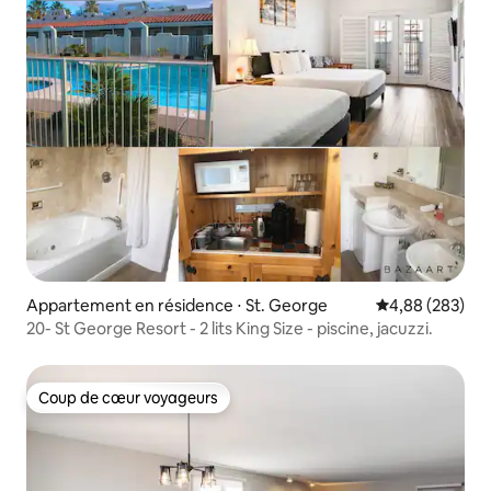
Appartement en résidence ⋅ St. George
Évaluation moy
4,88 (283)
20- St George Resort - 2 lits King Size - piscine, jacuzzi.
Coup de cœur voyageurs
Coup de cœur voyageurs