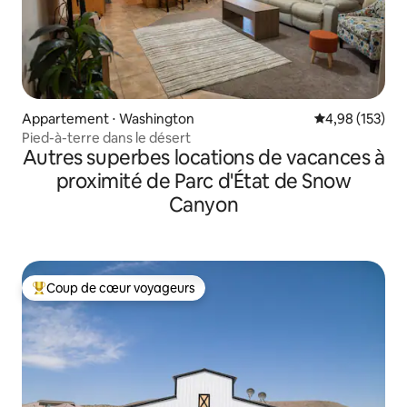
Appartement ⋅ Washington
Évaluation moy
4,98 (153)
Pied-à-terre dans le désert
Autres superbes locations de vacances à
proximité de Parc d'État de Snow
Canyon
Coup de cœur voyageurs
Coups de cœur voyageurs les plus appréciés