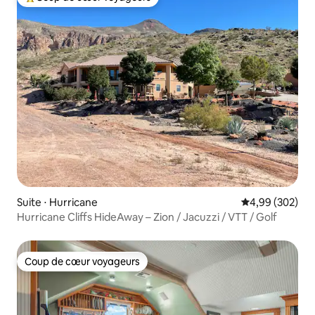
Coups de cœur voyageurs les plus appréciés
Suite ⋅ Hurricane
Évaluation moy
4,99 (302)
Hurricane Cliffs HideAway – Zion / Jacuzzi / VTT / Golf
Coup de cœur voyageurs
Coup de cœur voyageurs