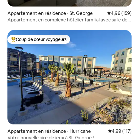
Appartement en résidence ⋅ St. George
Évaluation moy
4,96 (159)
Appartement en complexe hôtelier familial avec salle de
jeux !
Coup de cœur voyageurs
Coups de cœur voyageurs les plus appréciés
Appartement en résidence ⋅ Hurricane
Évaluation moy
4,99 (117)
Votre nouvelle aire de jeux à St. George !