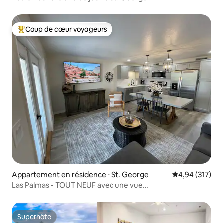
Coup de cœur voyageurs
Coups de cœur voyageurs les plus appréciés
Appartement en résidence ⋅ St. George
Évaluation moy
4,94 (317)
Las Palmas - TOUT NEUF avec une vue
IMPRESSIONNANTE !
Superhôte
Superhôte