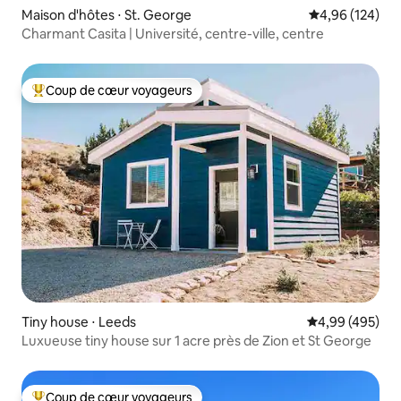
Maison d'hôtes ⋅ St. George
Évaluation moy
4,96 (124)
Charmant Casita | Université, centre-ville, centre
Coup de cœur voyageurs
Coups de cœur voyageurs les plus appréciés
Tiny house ⋅ Leeds
Évaluation moy
4,99 (495)
Luxueuse tiny house sur 1 acre près de Zion et St George
Coup de cœur voyageurs