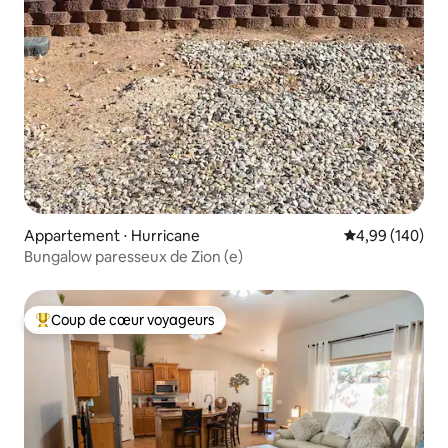
Appartement ⋅ Hurricane
Évaluation moy
4,99 (140)
Bungalow paresseux de Zion (e)
Coup de cœur voyageurs
Coups de cœur voyageurs les plus appréciés