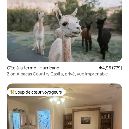
Gîte à la ferme ⋅ Hurricane
Évaluation moy
4,96 (779)
Zion Alpacas Country Casita, privé, vue imprenable
Coup de cœur voyageurs
Coups de cœur voyageurs les plus appréciés