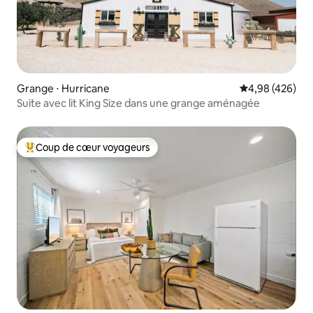
Grange ⋅ Hurricane
Évaluation moy
4,98 (426)
Suite avec lit King Size dans une grange aménagée
Coup de cœur voyageurs
Coups de cœur voyageurs les plus appréciés