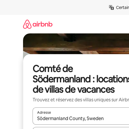
Aller
Certai
directement
au
contenu
Comté de
Södermanland : location
de villas de vacances
Trouvez et réservez des villas uniques sur Airb
Adresse
Lorsque les résultats s'affichent, utilisez les flèc