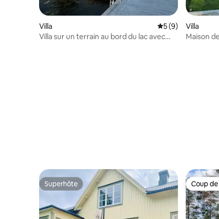
Villa
Évaluation moyenn
5 (9)
Villa
Villa sur un terrain au bord du lac avec
Maison de
des couchers de soleil magiques
Stjärnho
Superhôte
Coup de
Superhôte
Coup de