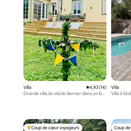
Villa
Évaluation moyenne su
4,93 (14)
Villa
Grande villa du siècle dernier dans un bel
Villa à Sö
environnement rural
Coup de cœur voyageurs
Coup de
Coups de cœur voyageurs les plus appréciés
Coup de