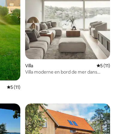
Villa
Évaluation moyenn
5 (11)
Villa moderne en bord de mer dans
l'archipel de Stockholm
Évaluation moyenne sur la base de 11 commentaires : 5 sur 5
5 (11)