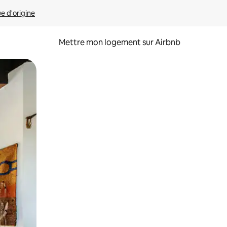
ue d'origine
Mettre mon logement sur Airbnb
sant glisser.