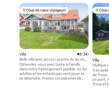
Coup de cœur voyageurs
Coup 
Coups de cœur voyageurs les plus appréciés
Coups de
Villa
Évaluation moyenne
5 (14)
Belle villa avec jacuzzi, proche du lac et
Villa
de la ville
Détendez-vous avec toute la famille
Idyllique 
dans notre hébergement paisible. Ici, les
Très belle
adultes et les enfants peuvent jouer et
de Trosa. 
se détendre. Prenez vos planches de
un pont. 
SUP et descendez au lac. Jouez au ballon
Trosa et 
et sautez sur le trampoline dans le jardin.
restauran
Plongez dans le jacuzzi et préparez un
bateaux e
bon dîner au barbecue sur la terrasse.
Trosa. Vou
Avec un feu crépitant dans le poêle,
compose 
plusieurs téléviseurs avec Netflix et de
un lit dou