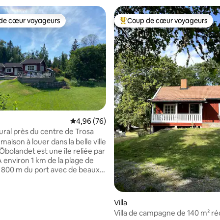
de cœur voyageurs
Coup de cœur voyageurs
 cœur voyageurs les plus appréciés
Coups de cœur voyageurs les p
 sur la base de 14 commentaires : 5 sur 5
Évaluation moyenne sur la base de 76 commen
4,96 (76)
rural près du centre de Trosa
 maison à louer dans la belle ville
Öbolandet est une île reliée par
À environ 1 km de la plage de
à 800 m du port avec de beaux
ts, une vie nocturne, des
t les belles promenades de
s louez l'étage supérieur qui se
Villa
de deux chambres, une avec
Villa de campagne de 140 m² 
ble, l'autre avec un lit superposé