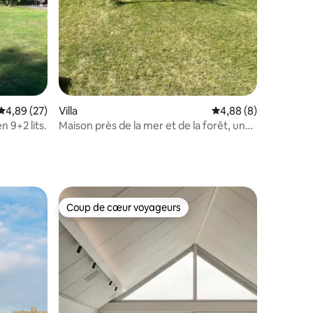
Évaluation moyenne sur la base de 27 commentaires : 4,89 sur 5
4,89 (27)
Villa
Évaluation moyenne s
4,88 (8)
 9+2 lits.
Maison près de la mer et de la forêt, un
paradis pour les randonneurs
Coup de cœur voyageurs
lus appréciés
Coup de cœur voyageurs