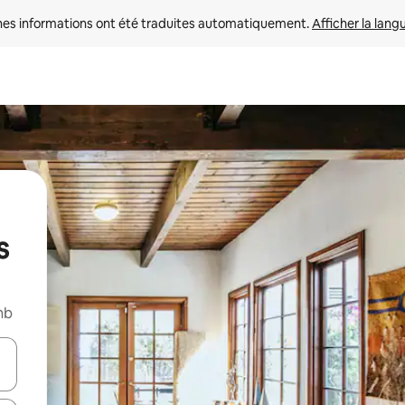
nes informations ont été traduites automatiquement. 
Afficher la lang
s
nb
hes vers le haut et vers le bas pour les parcourir ou en appuyant et en fai