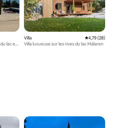
Villa
Évaluation moyenne su
4,79 (28)
 du lac et
Villa luxueuse sur les rives du lac Mälaren
ren
ntaires : 4,91 sur 5