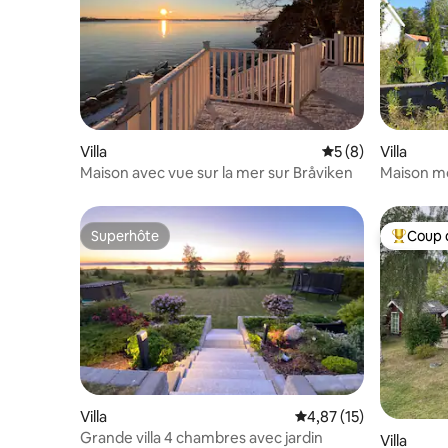
Villa
Évaluation moyenn
5 (8)
Villa
Maison avec vue sur la mer sur Bråviken
Maison m
construit
Superhôte
Coup 
Superhôte
Coups de
Villa
Évaluation moyenne su
4,87 (15)
Grande villa 4 chambres avec jardin
Villa