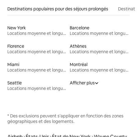
Destinations populaires pour des séjours prolongés
Destinati
New York
Barcelone
Locations moyenne et longue durée
Locations moyenne et longue durée
Florence
Athènes
Locations moyenne et longue durée
Locations moyenne et longue durée
Miami
Montréal
Locations moyenne et longue durée
Locations moyenne et longue durée
Seattle
Afficher plus
Locations moyenne et longue durée
* Des exclusions peuvent s'appliquer en fonction des zones
géographiques et des logements.
Airbnb
États-Unis
État de New York
Wayne County