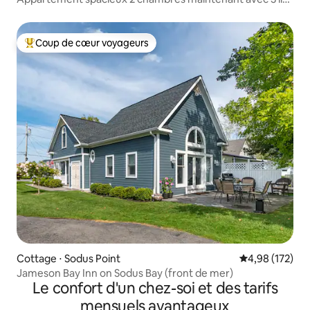
Queen, climatisation, lave-linge/sèche-linge
Coup de cœur voyageurs
Coups de cœur voyageurs les plus appréciés
Cottage ⋅ Sodus Point
Évaluation moy
4,98 (172)
Jameson Bay Inn on Sodus Bay (front de mer)
Le confort d'un chez-soi et des tarifs
mensuels avantageux