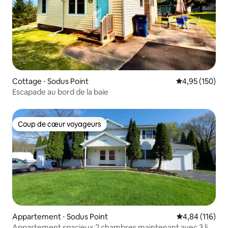
Cottage ⋅ Sodus Point
Évaluation moy
4,95 (150)
Escapade au bord de la baie
Coup de cœur voyageurs
Coup de cœur voyageurs
Appartement ⋅ Sodus Point
Évaluation moy
4,84 (116)
Appartement spacieux 2 chambres maintenant avec 3 lits