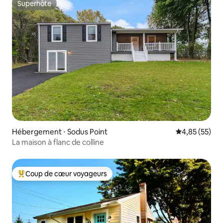
Superhôte
Superhôte
Hébergement ⋅ Sodus Point
Évaluation mo
4,85 (55)
La maison à flanc de colline
Coup de cœur voyageurs
Coups de cœur voyageurs les plus appréciés