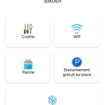
Sokolov
dans les bois ! C'e
chaleureuse, idéale aussi bien pour des
ville, où vous pouv
escapades de courte durée en ville que
nature. Il est poss
pour des séjours plus longs. Chaque
vélos électriques à
appartement dispose d'une cuisine
être fait dans les me
entièrement équipée, d'un espace de
Offre d'hébergeme
couchage confortable, d'une connexion
personnes PETIT c
Wi-Fi haut débit, d'une télévision
sur Airbnb Stráž na
connectée avec Netflix, d'une Apple TV
Cuisine
Wifi
et de détails intérieurs soigneusement
sélectionnés pour vous aider à vous
sentir comme chez vous dès votre
arrivée. Les appartements sont situés
dans le centre de Karlovy Vary, à
distance de marche de la célèbre
promenade thermale, des cafés, des
restaurants et des attractions locales,
Stationnement
Piscine
tout en offrant un espace calme et
gratuit sur place
reposant pour se détendre après avoir
exploré la ville. Pour votre confort, nous
proposons une arrivée autonome sans
contact facile, ce qui vous donne une
flexibilité totale pour arriver à n'importe
quelle heure. Notre équipe est toujours
disponible en ligne et se fera un plaisir de