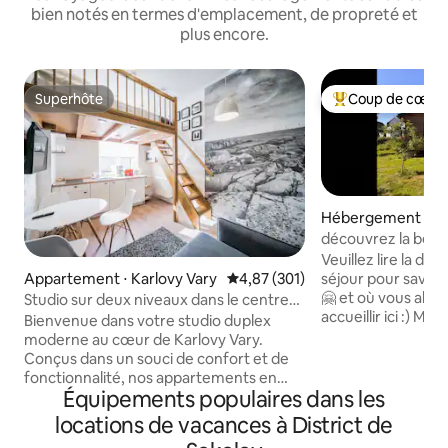
bien notés en termes d'emplacement, de propreté et
plus encore.
Superhôte
Coup de cœur 
Superhôte
Coups de cœur vo
Hébergement ⋅ So
découvrez la bea
Métallifères
Veuillez lire la de
séjour pour savoir
Appartement ⋅ Karlovy Vary
Évaluation moyenne sur la base 
4,87 (301)
🤗 et où vous allez
Studio sur deux niveaux dans le centre
accueillir ici :) Ma
de Karlovy Vary
Bienvenue dans votre studio duplex
l'aime beaucoup, t
moderne au cœur de Karlovy Vary.
portée à la main sur
Conçus dans un souci de confort et de
chaque vis dedans
fonctionnalité, nos appartements en
une ville avec une p
Équipements populaires dans les
duplex offrent un aménagement
quelques maisons e
élégant sur deux niveaux qui crée une
locations de vacances à District de
proximité ; ce n'es
atmosphère à la fois spacieuse et