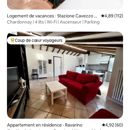
Logement de vacances ⋅ Stazione Cavezzo Vil
Évaluation moy
4,89 (112)
lafranca
Chardonnay | 4 lits | Wi-Fi | Ascenseur | Parking
Coup de cœur voyageurs
Coups de cœur voyageurs les plus appréciés
Appartement en résidence ⋅ Ravarino
Évaluation mo
4,92 (60)