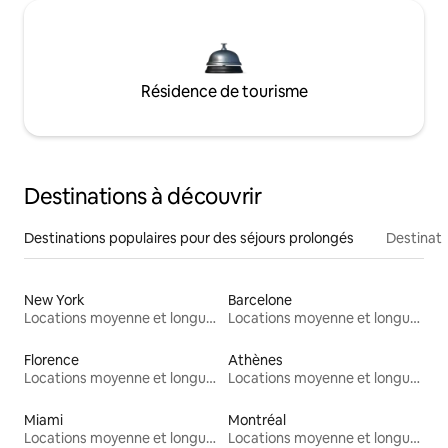
Résidence de tourisme
Destinations à découvrir
Destinations populaires pour des séjours prolongés
Destinati
New York
Barcelone
Locations moyenne et longue durée
Locations moyenne et longue durée
Florence
Athènes
Locations moyenne et longue durée
Locations moyenne et longue durée
Miami
Montréal
Locations moyenne et longue durée
Locations moyenne et longue durée