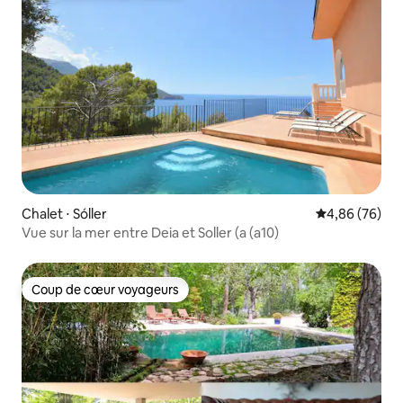
Chalet ⋅ Sóller
Évaluation mo
4,86 (76)
Vue sur la mer entre Deia et Soller (a (a10)
Coup de cœur voyageurs
Coup de cœur voyageurs