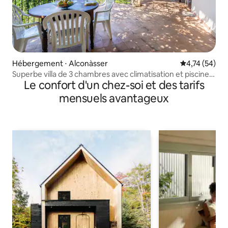
Hébergement ⋅ Alconàsser
Évaluation mo
4,74 (54)
Superbe villa de 3 chambres avec climatisation et piscine à
Le confort d'un chez-soi et des tarifs
Alconasser
mensuels avantageux