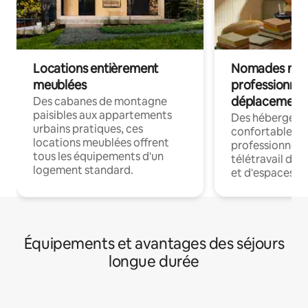
Locations entièrement
Nomades num
meublées
professionnel
déplacement
Des cabanes de montagne
paisibles aux appartements
Des hébergem
urbains pratiques, ces
confortables p
locations meublées offrent
professionnels
tous les équipements d'un
télétravail dis
logement standard.
et d'espaces de
Équipements et avantages des séjours
longue durée