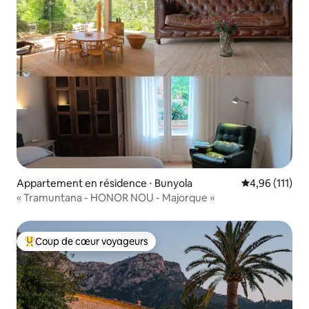
Appartement en résidence ⋅ Bunyola
Évaluation moy
4,96 (111)
« Tramuntana - HONOR NOU - Majorque »
Coup de cœur voyageurs
Coups de cœur voyageurs les plus appréciés