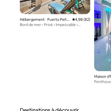
Hébergement ⋅ Puerto Peña
Évaluation moyenne sur
4,98 (82)
sco
Bord de mer • Privé • Impeccable •
Moderne • Las Conchas
Maison d'
Penthouse
Kino Nue
Destinations à découvrir