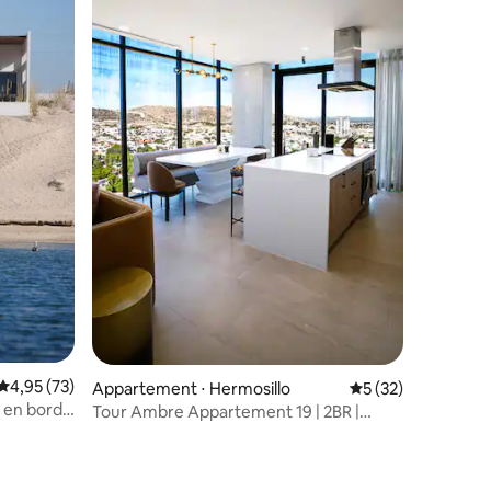
mmentaires : 5 sur 5
Évaluation moyenne sur la base de 73 commentaires : 4,95 sur 5
4,95 (73)
Appartement ⋅ Hermosillo
Évaluation moyenne
5 (32)
a en bord
Tour Ambre Appartement 19 | 2BR |
Piscine et Gym