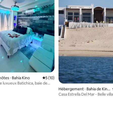
 la base de 82 commentaires : 4,98 sur 5
hôtes ⋅ Bahía Kino
Évaluation moyenne sur la base de 10 co
5 (10)
 luxueux Batichica, baie de
vo
Hébergement ⋅ Bahia de Kino
Nuevo
Casa Estrella Del Mar - Belle vill
de mer