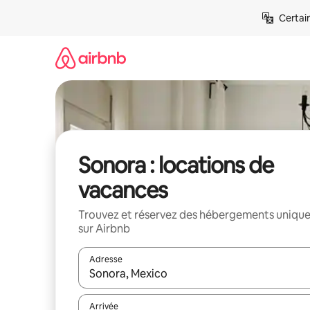
Aller
Certai
directement
au
contenu
Sonora : locations de
vacances
Trouvez et réservez des hébergements uniqu
sur Airbnb
Adresse
Lorsque les résultats s'affichent, utilisez les flèc
Arrivée