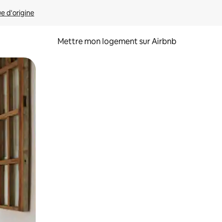
ue d'origine
Mettre mon logement sur Airbnb
sant glisser.