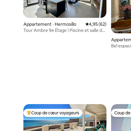
Appartement ⋅ Hermosillo
Évaluation moyenne sur
4,95 (62)
Tour Ambre 9e Étage | Piscine et salle de
sport
Apparteme
Bel espace
Coup de cœur voyageurs
Coup de
Coups de cœur voyageurs les plus appréciés
Coup de