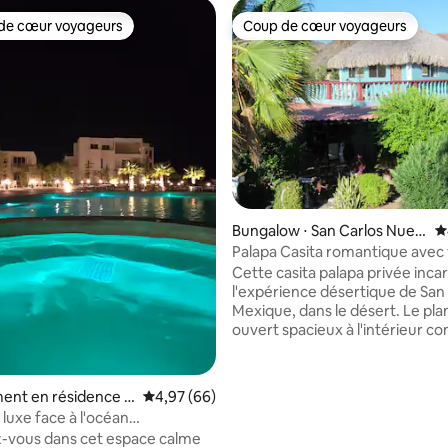
de cœur voyageurs
Coup de cœur voyageurs
 cœur voyageurs les plus appréciés
Coup de cœur voyageurs
la base de 196 commentaires : 4,97 sur 5
Bungalow ⋅ San Carlos Nuev
É
o Guaymas
Palapa Casita romantique avec
imprenable
Cette casita palapa privée inca
l'expérience désertique de San 
Mexique, dans le désert. Le pla
ouvert spacieux à l'intérieur 
un lit queen size, une salle de b
complète, une cuisine équipée 
grand plan de travail/bar pour l
ent en résidence ⋅
Évaluation moyenne sur la base de 66 commen
4,97 (66)
préparation des aliments, les re
eñasco
luxe face à l'océan
divertissements. Le grand balc
nt de 1 chambre/1,5 salle de
-vous dans cet espace calme
l'extérieur comprend un gril à 