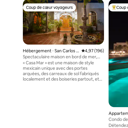
Coup de cœur voyageurs
Coup 
Coup de cœur voyageurs
Coups de
Hébergement ⋅ San Carlos N
Évaluation moyenne sur 
4,97 (196)
uevo Guaymas
Spectaculaire maison en bord de mer,
vue et couchers de soleil
« Casa Mar » est une maison de style
mexicain unique avec des portes
arquées, des carreaux de sol fabriqués
localement et des boiseries partout, et
moderne avec toutes les commodités.
La vue sur l'océan en entrant dans la
maison vous coupe le souffle. Les trois
chambres disposent de lits King Size et
de salles de bains avec douches à
l'italienne. Les terrasses offrent un
Appartem
isolement pour bronzer et se détendre
Puerto P
Condo de 
dans le jacuzzi. Profitez de trois salles à
Apparteme
Détendez
manger extérieures, y compris le toit. La