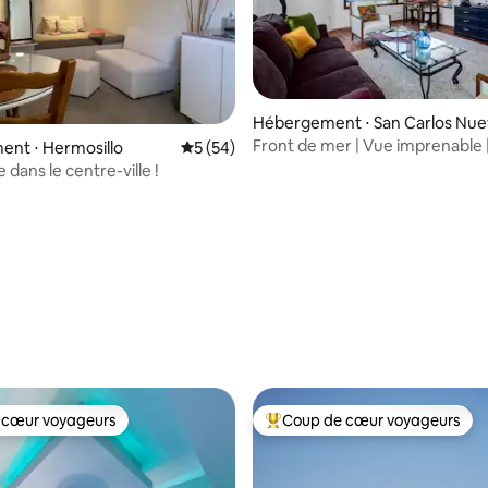
 la base de 62 commentaires : 4,95 sur 5
Hébergement ⋅ San Carlos Nu
Guaymas
Front de mer | Vue imprenable 
nt ⋅ Hermosillo
Évaluation moyenne sur la base de 54 co
5 (54)
dans l'océan !
 dans le centre-ville !
 cœur voyageurs
Coup de cœur voyageurs
 cœur voyageurs
Coups de cœur voyageurs les p