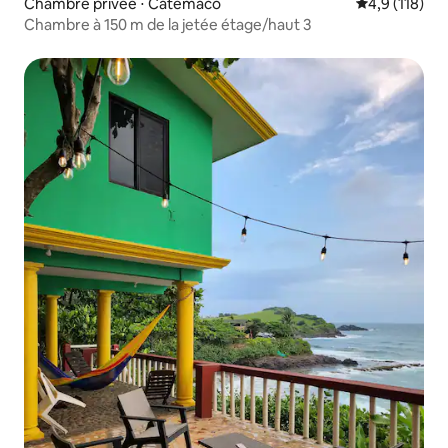
Chambre privée ⋅ Catemaco
Évaluation mo
4,9 (118)
Chambre à 150 m de la jetée étage/haut 3