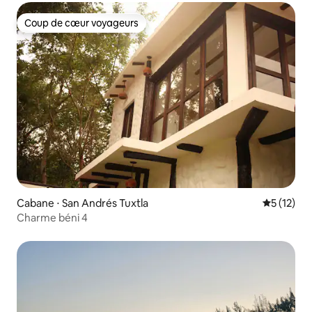
Coup de cœur voyageurs
Coup de cœur voyageurs
Cabane ⋅ San Andrés Tuxtla
Évaluation
5 (12)
Charme béni 4