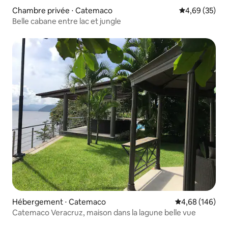
Chambre privée ⋅ Catemaco
Évaluation mo
4,69 (35)
Belle cabane entre lac et jungle
Hébergement ⋅ Catemaco
Évaluation moy
4,68 (146)
Catemaco Veracruz, maison dans la lagune belle vue