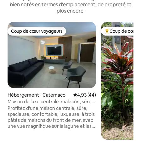
bien notés en termes d'emplacement, de propreté et
plus encore.
Coup de cœur voyageurs
Coup de cœur 
Coup de cœur voyageurs
Coups de cœur vo
Hébergement ⋅ Catemaco
Évaluation moyenne sur la base
4,93 (44)
Maison de luxe centrale-malecón, sûre,
36 équipements.
Profitez d'une maison centrale, sûre,
spacieuse, confortable, luxueuse, à trois
pâtés de maisons du front de mer, avec
une vue magnifique sur la lagune et les
montagnes. 36 équipements inclus dans
le coût, et 5 équipements avec un coût