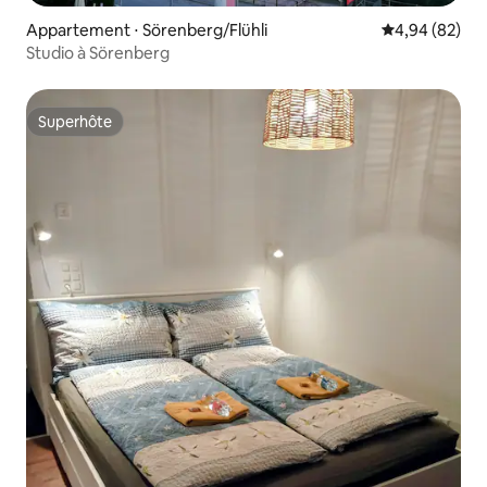
Appartement ⋅ Sörenberg/Flühli
Évaluation mo
4,94 (82)
Studio à Sörenberg
Superhôte
Superhôte