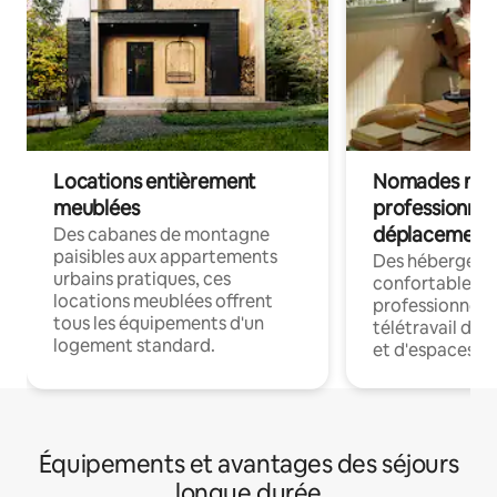
Locations entièrement
Nomades num
meublées
professionnel
déplacement
Des cabanes de montagne
paisibles aux appartements
Des hébergem
urbains pratiques, ces
confortables p
locations meublées offrent
professionnels
tous les équipements d'un
télétravail dis
logement standard.
et d'espaces de
Équipements et avantages des séjours
longue durée