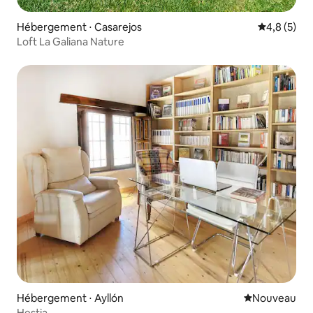
Hébergement ⋅ Casarejos
Évaluation 
4,8 (5)
Loft La Galiana Nature
Hébergement ⋅ Ayllón
Nouvel hébe
Nouveau
Hestia