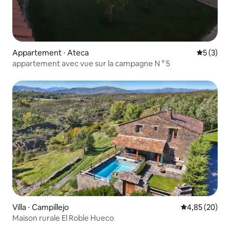
Appartement ⋅ Ateca
Évaluatio
5 (3)
appartement avec vue sur la campagne N ° 5
Villa ⋅ Campillejo
Évaluation mo
4,85 (20)
Maison rurale El Roble Hueco