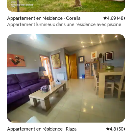
Appartement en résidence ⋅ Corella
Évaluation mo
4,69 (48)
Appartement lumineux dans une résidence avec piscine
Appartement en résidence ⋅ Riaza
Évaluation m
4,8 (50)