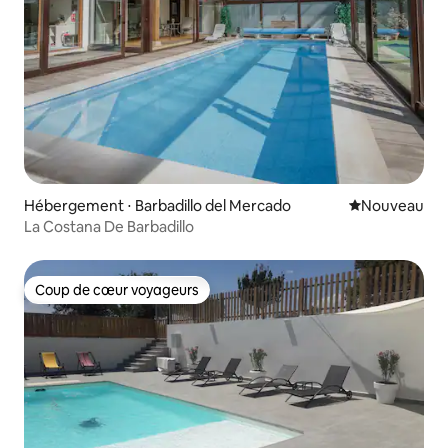
Hébergement ⋅ Barbadillo del Mercado
Nouvel hébe
Nouveau
La Costana De Barbadillo
Coup de cœur voyageurs
Coup de cœur voyageurs