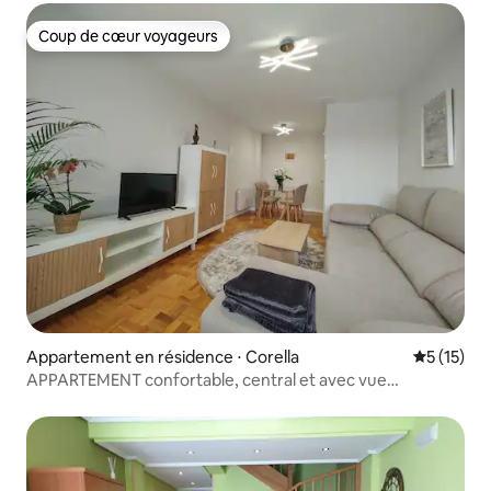
Coup de cœur voyageurs
Coup de cœur voyageurs
Appartement en résidence ⋅ Corella
Évaluation
5 (15)
APPARTEMENT confortable, central et avec vue
Reg.turismoUAT01693