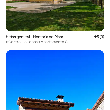
Hébergement ⋅ Hontoria del Pinar
Évaluatio
5 (3)
« Centro Rio Lobos » Apartamento C