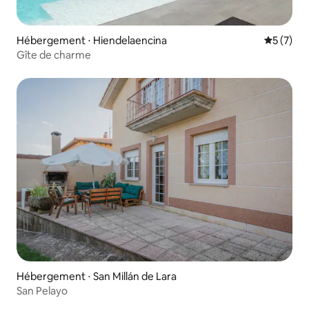
Hébergement ⋅ Hiendelaencina
Évaluatio
5 (7)
Gîte de charme
Hébergement ⋅ San Millán de Lara
San Pelayo