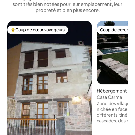
sont très bien notées pour leur emplacement, leur
propreté et bien plus encore.
Coup de cœur voyageurs
Coup de cœur vo
Coups de cœur voyageurs les plus appréciés
Coup de cœur vo
Hébergement ⋅ Es
Casa Carma
Zone des villages 
nichée en face du 
différents itinérai
cascades, des rése
Ranas, Majaelrayo,
Chambres avec tél