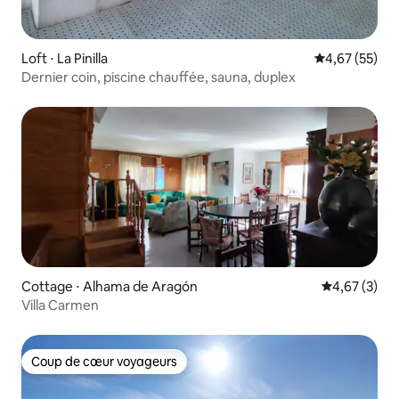
Loft ⋅ La Pinilla
Évaluation mo
4,67 (55)
Dernier coin, piscine chauffée, sauna, duplex
Cottage ⋅ Alhama de Aragón
Évaluation m
4,67 (3)
Villa Carmen
Coup de cœur voyageurs
Coup de cœur voyageurs