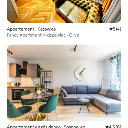
Appartement ⋅ Katowice
Évaluatio
5 (4)
Fancy Apartment Nikiszowiec - Olive
Appartement en résidence ⋅ Sosnowiec
Évaluation 
4,5 (6)