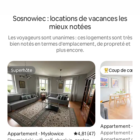
Sosnowiec : locations de vacances les
mieux notées
Les voyageurs sont unanimes : ces logements sont très
bien notés en termes d'emplacement, de propreté et
plus encore.
Superhôte
Coup de cœur 
Superhôte
Coups de cœur vo
Appartement ⋅ C
Appartement neuf
Appartement ⋅ Mysłowice
Évaluation moyenne sur la base
4,81 (47)
du parc
Appartement confo