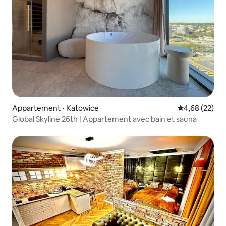
Appartement ⋅ Katowice
Évaluation mo
4,68 (22)
Global Skyline 26th | Appartement avec bain et sauna