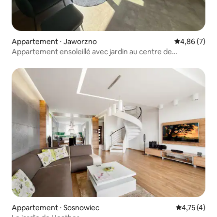
Appartement ⋅ Jaworzno
Évaluation m
4,86 (7)
Appartement ensoleillé avec jardin au centre de
Jaworzno
Appartement ⋅ Sosnowiec
Évaluation m
4,75 (4)