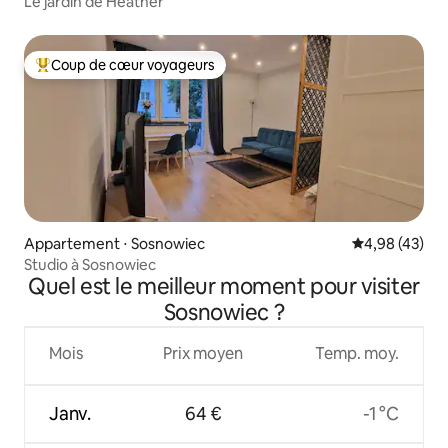
Le jardin de Heather
Coup de cœur voyageurs
Coups de cœur voyageurs les plus appréciés
Appartement ⋅ Sosnowiec
Évaluation mo
4,98 (43)
Studio à Sosnowiec
Quel est le meilleur moment pour visiter
Sosnowiec ?
Mois
Prix moyen
Temp. moy.
Janv.
64 €
-1 °C