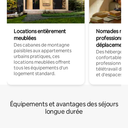
Locations entièrement
Nomades num
meublées
professionnel
déplacement
Des cabanes de montagne
paisibles aux appartements
Des hébergem
urbains pratiques, ces
confortables p
locations meublées offrent
professionnels
tous les équipements d'un
télétravail dis
logement standard.
et d'espaces de
Équipements et avantages des séjours
longue durée