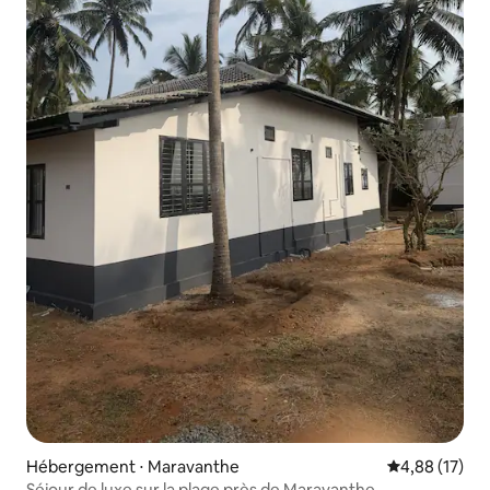
Hébergement ⋅ Maravanthe
Évaluation mo
4,88 (17)
Séjour de luxe sur la plage près de Maravanthe