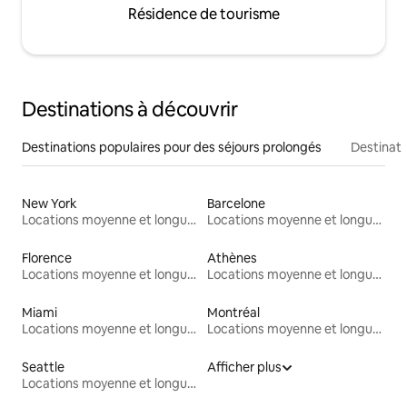
Résidence de tourisme
Destinations à découvrir
Destinations populaires pour des séjours prolongés
Destinati
New York
Barcelone
Locations moyenne et longue durée
Locations moyenne et longue durée
Florence
Athènes
Locations moyenne et longue durée
Locations moyenne et longue durée
Miami
Montréal
Locations moyenne et longue durée
Locations moyenne et longue durée
Seattle
Afficher plus
Locations moyenne et longue durée