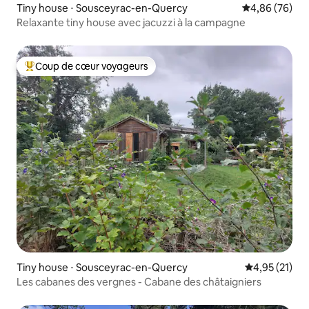
Tiny house ⋅ Sousceyrac-en-Quercy
Évaluation mo
4,86 (76)
Relaxante tiny house avec jacuzzi à la campagne
Coup de cœur voyageurs
Coups de cœur voyageurs les plus appréciés
Tiny house ⋅ Sousceyrac-en-Quercy
Évaluation mo
4,95 (21)
Les cabanes des vergnes - Cabane des châtaigniers