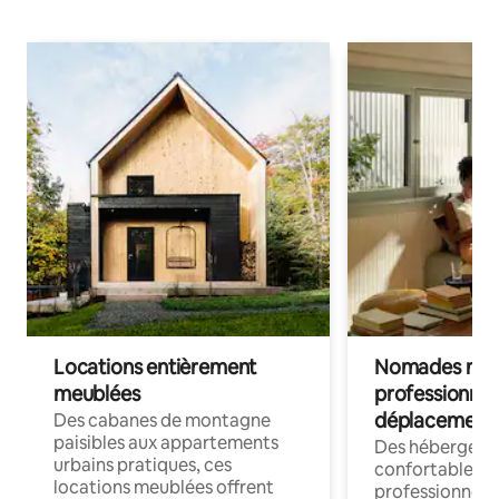
Locations entièrement
Nomades num
meublées
professionnel
déplacement
Des cabanes de montagne
paisibles aux appartements
Des hébergem
urbains pratiques, ces
confortables p
locations meublées offrent
professionnels