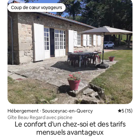
Coup de cœur voyageurs
Coup de cœur voyageurs
Hébergement ⋅ Sousceyrac-en-Quercy
Évaluation
5 (15)
Gîte Beau Regard avec piscine
Le confort d'un chez-soi et des tarifs
mensuels avantageux