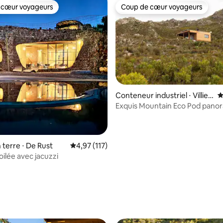
 cœur voyageurs
Coup de cœur voyageurs
 cœur voyageurs
Coup de cœur voyageurs
la base de 106 commentaires : 4,94 sur 5
Conteneur industriel ⋅ Villier
É
sdorp
Exquis Mountain Eco Pod pano
d'une chambre
 terre ⋅ De Rust
Évaluation moyenne sur la base de 117 comme
4,97 (117)
oilée avec jacuzzi