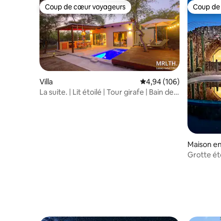
Coup de cœur voyageurs
Coup de
Coup de cœur voyageurs
Coup de
Villa
Évaluation moyenne sur 
4,94 (106)
La suite. | Lit étoilé | Tour girafe | Bain de
brousse |
Maison en
Grotte ét