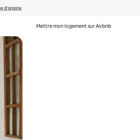
ue d'origine
Mettre mon logement sur Airbnb
sant glisser.