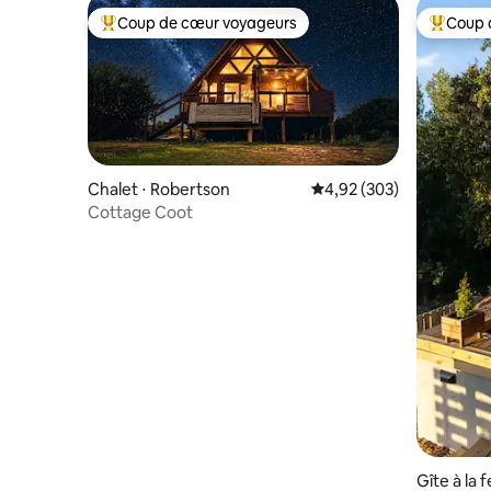
Coup de cœur voyageurs
Coup 
Coups de cœur voyageurs les plus appréciés
Coups de
Chalet ⋅ Robertson
Évaluation moyenne sur 
4,92 (303)
Cottage Coot
Gîte à la 