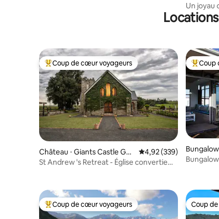
Un joyau 
Locations
Coup de cœur voyageurs
Coup 
Coups de cœur voyageurs les plus appréciés
Coups de
Bungalow 
Château ⋅ Giants Castle Ga
Évaluation moyenne sur 
4,92 (339)
Bungalow 
me Reserve
St Andrew 's Retreat - Église convertie
unique
Coup de cœur voyageurs
Coup de
Coups de cœur voyageurs les plus appréciés
Coup de