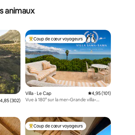
es animaux
Coup de cœur voyageurs
Coups de cœur voyageurs les plus appréciés
ntaires : 4,95 sur 5
Villa ⋅ Le Cap
Évaluation moyenne sur
4,95 (101)
Vue à 180° sur la mer•Grande villa•
valuation moyenne sur la base de 302 commentaires : 4,85 sur 5
4,85 (302)
Plages• Pingouins
Coup de cœur voyageurs
Coups de cœur voyageurs les plus appréciés