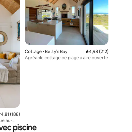
ntaires : 4,88 sur 5
Cottage ⋅ Betty's Bay
Évaluation moyenne sur
4,98 (212)
Agréable cottage de plage à aire ouverte
valuation moyenne sur la base de 188 commentaires : 4,81 sur 5
4,81 (188)
que au-
vec piscine