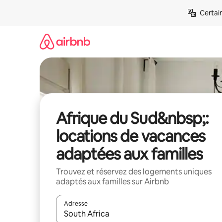
Aller
Certai
directement
au
contenu
Afrique du Sud&nbsp;:
locations de vacances
adaptées aux familles
Trouvez et réservez des logements uniques
adaptés aux familles sur Airbnb
Adresse
Lorsque les résultats s'affichent, utilisez les flèc