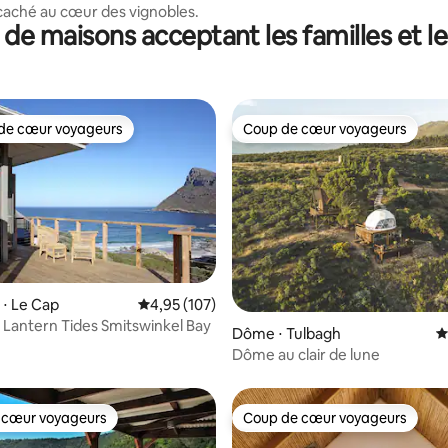
caché au cœur des vignobles.
 de maisons acceptant les familles et l
de cœur voyageurs
Coup de cœur voyageurs
 cœur voyageurs les plus appréciés
Coup de cœur voyageurs
⋅ Le Cap
Évaluation moyenne sur la base de 107 comme
4,95 (107)
la base de 339 commentaires : 4,92 sur 5
Lantern Tides Smitswinkel Bay
Dôme ⋅ Tulbagh
É
Dôme au clair de lune
 cœur voyageurs
Coup de cœur voyageurs
 cœur voyageurs
Coup de cœur voyageurs