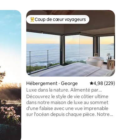
Hébergem
Coup de cœur voyageurs
Coup
lus appréciés
Coups de cœur voyageurs les plus appréciés
Coups d
hts, Geo
Superbe 
chauffée,
Alimentat
chauffée de 4
située da
perché à
avec une 
Situé dan
hectares,
promenad
taires : 4,97 sur 5
porte d'e
Hébergement ⋅ George
Évaluation moyenne sur
4,98 (229)
nature da
Baleines/
Luxe dans la nature. Alimenté par
Sécurité 24h/24 À 15 
l'énergie solaire. Vue sur la mer sans fin
Découvrez le style de vie côtier ultime
commerci
dans notre maison de luxe au sommet
l'aéroport George
d'une falaise avec une vue imprenable
d'une vue
sur l'océan depuis chaque pièce. Notre
de l'air f
design moderne biologique comprend
l'océan e
du bois naturel et des meubles design.
Plongez dans notre piscine semi-
chauffée, ou profitez de notre terrasse