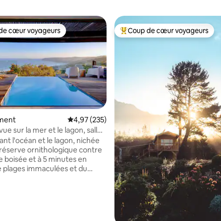
de cœur voyageurs
Coup de cœur voyageurs
 cœur voyageurs les plus appréciés
Coups de cœur voyageurs les p
ment
Évaluation moyenne sur la base de 235 commen
4,97 (235)
 vue sur la mer et le lagon, salle
et piscine chauffée
nt l'océan et le lagon, nichée
réserve ornithologique contre
e boisée et à 5 minutes en
e plages immaculées et du
 Wilderness, cette élégante
dépendante offre des espaces
 de restauration spacieux, une
la base de 197 commentaires : 4,98 sur 5
avec une piscine chauffée,
 avec salle de bain privative et