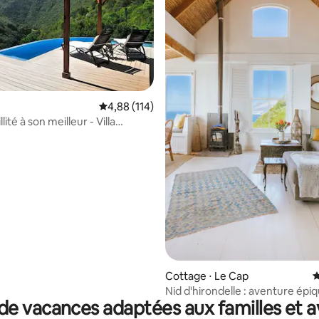
Évaluation moyenne sur la base de 114 comme
4,88 (114)
la base de 165 commentaires : 4,96 sur 5
lité à son meilleur - Villa
 Kloof
Cottage ⋅ Le Cap
É
Nid d'hirondelle : aventure épi
de vacances adaptées aux familles et a
dessus de False Bay