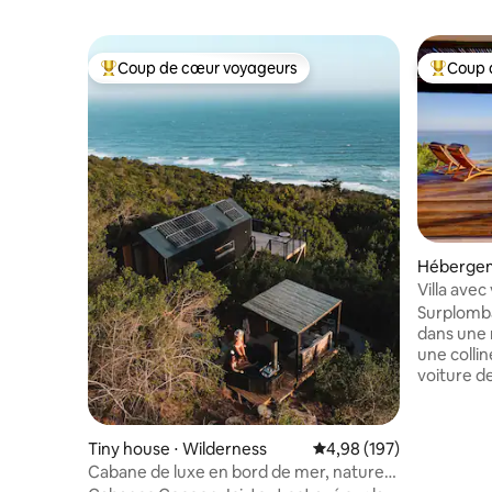
Coup de cœur voyageurs
Coup 
Coups de cœur voyageurs les plus appréciés
Coups de
Héberge
Villa avec
de sport 
Surplomba
dans une 
une collin
voiture d
centre de
maison in
de vie et
Tiny house ⋅ Wilderness
Évaluation moyenne sur 
4,98 (197)
terrasse 
Cabane de luxe en bord de mer, nature
3 chambres