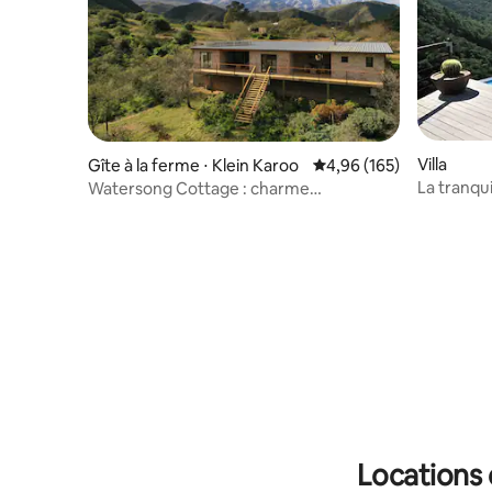
Villa
Gîte à la ferme ⋅ Klein Karoo
Évaluation moyenne sur 
4,96 (165)
La tranquil
Watersong Cottage : charme
Kaaimans
contemporain de Klein Karoo
Locations 