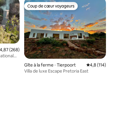
Coup de cœur voyageurs
Coup de cœur voyageurs
valuation moyenne sur la base de 268 commentaires : 4,87 sur 5
4,87 (268)
ational
Gîte à la ferme ⋅ Tierpoort
Évaluation moyenne su
4,8 (114)
Villa de luxe Escape Pretoria East
mentaires : 5 sur 5