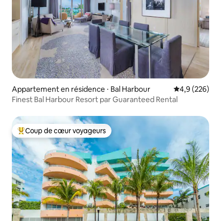
Appartement en résidence ⋅ Bal Harbour
Évaluation mo
4,9 (226)
Finest Bal Harbour Resort par Guaranteed Rental
Coup de cœur voyageurs
Coups de cœur voyageurs les plus appréciés