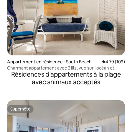
Appartement en résidence ⋅ South Beach
Évaluation moy
4,79 (109)
Charmant appartement avec 2 lits, vue sur l'océan et
Résidences d'appartements à la plage
jacuzzi
avec animaux acceptés
Superhôte
Superhôte