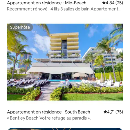
Appartement en résidence ⋅ Mid-Beach
Évaluation mo
4,84 (25)
Récemment rénové ! 4 lits 3 salles de bain Appartement
pour enterrement de vie de jeune fille 821
Superhôte
Superhôte
Appartement en résidence ⋅ South Beach
Évaluation mo
4,71 (75)
« Bentley Beach Votre refuge au paradis ».