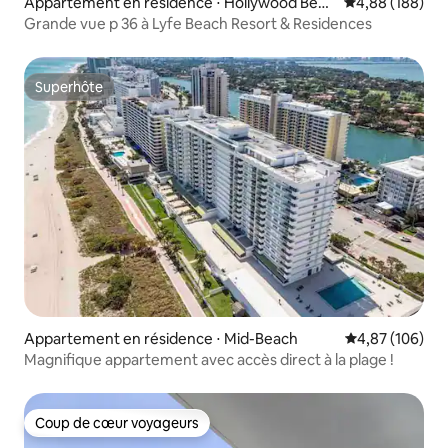
Appartement en résidence ⋅ Hollywood Beac
Évaluation moy
4,88 (188)
h
Grande vue p 36 à Lyfe Beach Resort & Residences
Superhôte
Superhôte
Appartement en résidence ⋅ Mid-Beach
Évaluation moy
4,87 (106)
Magnifique appartement avec accès direct à la plage !
Coup de cœur voyageurs
Coup de cœur voyageurs