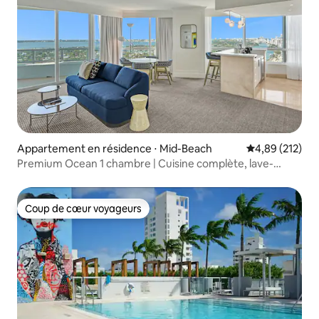
Appartement en résidence ⋅ Mid-Beach
Évaluation moy
4,89 (212)
Premium Ocean 1 chambre | Cuisine complète, lave-
linge/sèche-linge et 2 salles de bain
Coup de cœur voyageurs
Coup de cœur voyageurs