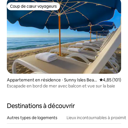
Coup de cœur voyageurs
Coup de cœur voyageurs
Appartement en résidence ⋅ Sunny Isles Beac
Évaluation moy
4,85 (101)
h
Escapade en bord de mer avec balcon et vue sur la baie
Destinations à découvrir
Autres types de logements
Lieux incontournables à proximit