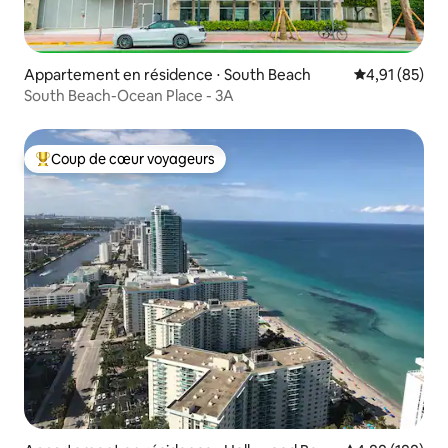
Appartement en résidence ⋅ South Beach
Évaluation mo
4,91 (85)
South Beach-Ocean Place - 3A
Coup de cœur voyageurs
Coups de cœur voyageurs les plus appréciés