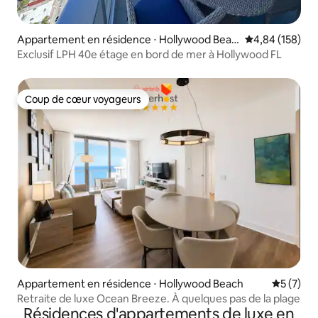
Appartement en résidence ⋅ Hollywood Beac
Évaluation moy
4,84 (158)
h
Exclusif LPH 40e étage en bord de mer à Hollywood FL
Coup de cœur voyageurs
Coup de cœur voyageurs
Appartement en résidence ⋅ Hollywood Beach
Évaluatio
5 (7)
Retraite de luxe Ocean Breeze. À quelques pas de la plage
Résidences d'appartements de luxe en