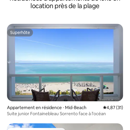
location près de la plage
Superhôte
Superhôte
Appartement en résidence ⋅ Mid-Beach
Évaluation mo
4,87 (31)
Suite junior Fontainebleau Sorrento face à l'océan