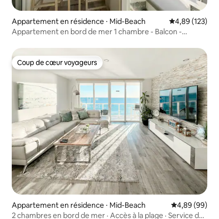
Appartement en résidence ⋅ Mid-Beach
Évaluation moy
4,89 (123)
Appartement en bord de mer 1 chambre - Balcon -
Ascenseur vers la plage
Coup de cœur voyageurs
Coup de cœur voyageurs
Appartement en résidence ⋅ Mid-Beach
Évaluation mo
4,89 (99)
2 chambres en bord de mer · Accès à la plage · Service de