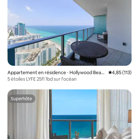
Appartement en résidence ⋅ Hollywood Beac
Évaluation moy
4,85 (113)
h
5 étoiles LYFE 25fl 1bd sur l'océan
Superhôte
Superhôte