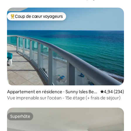
voiturier gratuit
Coup de cœur voyageurs
Coups de cœur voyageurs les plus appréciés
Appartement en résidence ⋅ Sunny Isles Bea
Évaluation moy
4,94 (234)
ch
Vue imprenable sur l'océan - 15e étage (+ frais de séjour)
Superhôte
Superhôte