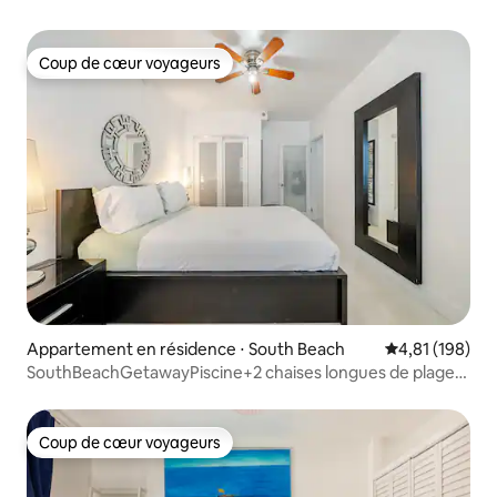
Coup de cœur voyageurs
Coup de cœur voyageurs
Appartement en résidence ⋅ South Beach
Évaluation moy
4,81 (198)
SouthBeachGetawayPiscine+2 chaises longues de plage
gratuites
Coup de cœur voyageurs
Coup de cœur voyageurs