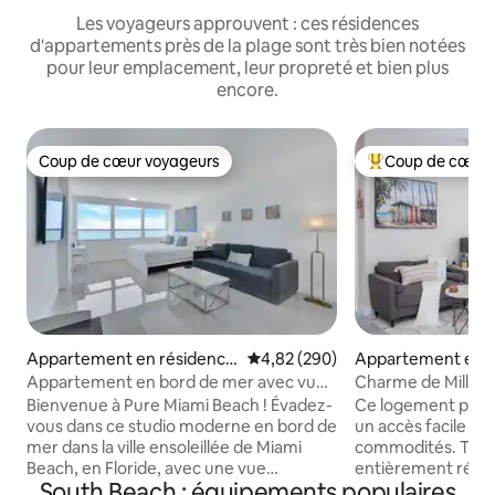
Les voyageurs approuvent : ces résidences
d'appartements près de la plage sont très bien notées
pour leur emplacement, leur propreté et bien plus
encore.
Coup de cœur voyageurs
Coup de cœur 
Coup de cœur voyageurs
Coups de cœur vo
Appartement en résidence
Évaluation moyenne sur la base 
4,82 (290)
Appartement en r
⋅ Mid-Beach
⋅ Mid-Beach
Appartement en bord de mer avec vue
Charme de Million
à 180° sur l'océan
Bienvenue à Pure Miami Beach ! Évadez-
Ce logement parfa
vous dans ce studio moderne en bord de
un accès facile à to
mer dans la ville ensoleillée de Miami
commodités. Tout
Beach, en Floride, avec une vue
entièrement réno
South Beach : équipements populaires
imprenable à 180° sur l'océan.
ambiance de ferme 