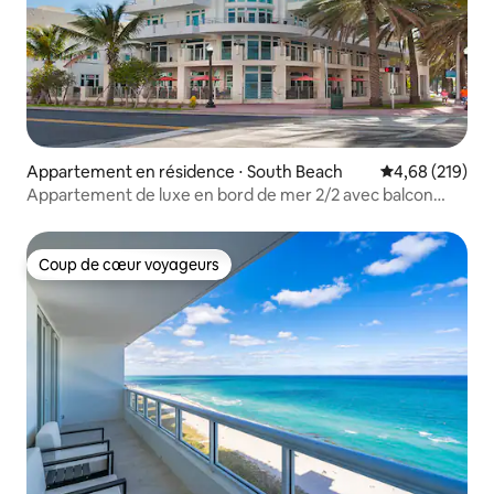
Appartement en résidence ⋅ South Beach
Évaluation moy
4,68 (219)
Appartement de luxe en bord de mer 2/2 avec balcon
#401
Coup de cœur voyageurs
Coup de cœur voyageurs