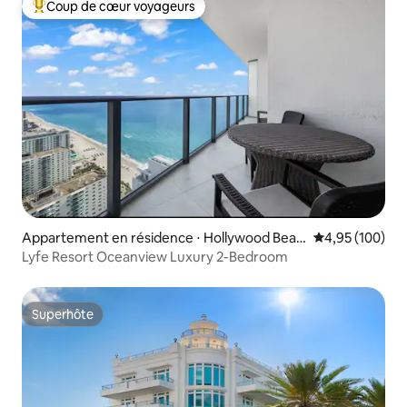
Coup de cœur voyageurs
Coups de cœur voyageurs les plus appréciés
Appartement en résidence ⋅ Hollywood Beac
Évaluation moy
4,95 (100)
h
Lyfe Resort Oceanview Luxury 2-Bedroom
Superhôte
Superhôte