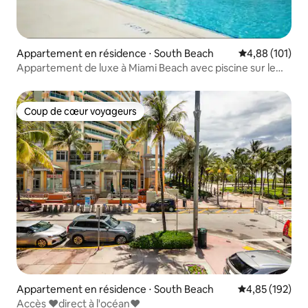
Appartement en résidence ⋅ South Beach
Évaluation moy
4,88 (101)
Appartement de luxe à Miami Beach avec piscine sur le
toit
Coup de cœur voyageurs
Coup de cœur voyageurs
Appartement en résidence ⋅ South Beach
Évaluation moy
4,85 (192)
Accès ❤️direct à l'océan❤️