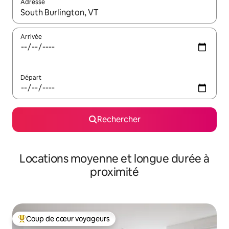
Adresse
Lorsque les résultats s'affichent, utilisez les flèches vers le hau
Arrivée
Départ
Rechercher
Locations moyenne et longue durée à
proximité
Coup de cœur voyageurs
Coups de cœur voyageurs les plus appréciés