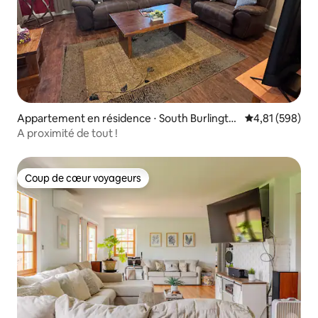
Appartement en résidence ⋅ South Burlingto
Évaluation moy
4,81 (598)
n
A proximité de tout !
Coup de cœur voyageurs
Coup de cœur voyageurs