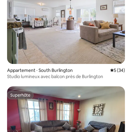
Appartement ⋅ South Burlington
Évaluation
5 (34)
Studio lumineux avec balcon près de Burlington
Superhôte
Superhôte