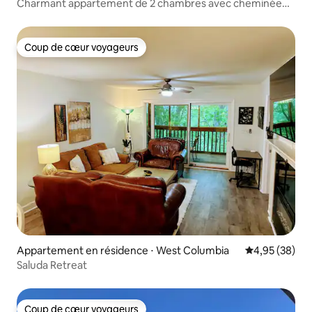
Charmant appartement de 2 chambres avec cheminée
intérieure
Coup de cœur voyageurs
Coup de cœur voyageurs
Appartement en résidence ⋅ West Columbia
Évaluation mo
4,95 (38)
Saluda Retreat
Coup de cœur voyageurs