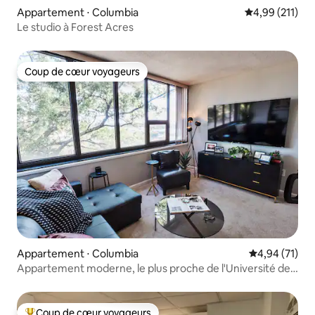
Appartement ⋅ Columbia
Évaluation moy
4,99 (211)
Le studio à Forest Acres
Coup de cœur voyageurs
Coup de cœur voyageurs
Appartement ⋅ Columbia
Évaluation mo
4,94 (71)
Appartement moderne, le plus proche de l'Université de
Caroline du Sud
Coup de cœur voyageurs