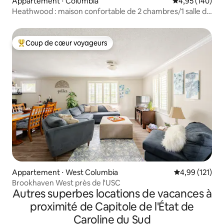
Appartement ⋅ Columbia
Évaluation moy
4,95 (140)
Heathwood : maison confortable de 2 chambres/1 salle de
bain
Coup de cœur voyageurs
Coups de cœur voyageurs les plus appréciés
Appartement ⋅ West Columbia
Évaluation moy
4,99 (121)
Brookhaven West près de l'USC
Autres superbes locations de vacances à
proximité de Capitole de l'État de
Caroline du Sud