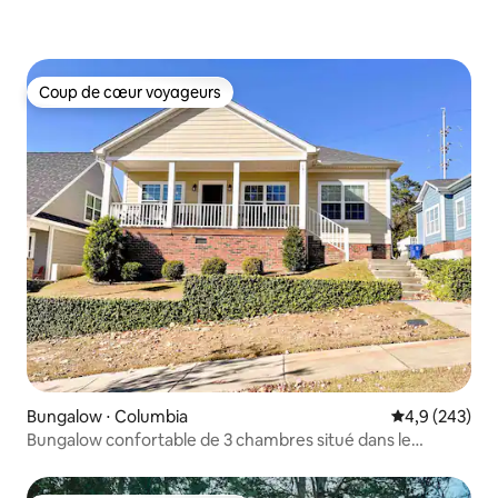
Coup de cœur voyageurs
Coup de cœur voyageurs
Bungalow ⋅ Columbia
Évaluation mo
4,9 (243)
Bungalow confortable de 3 chambres situé dans le
centre-ville de Columbia