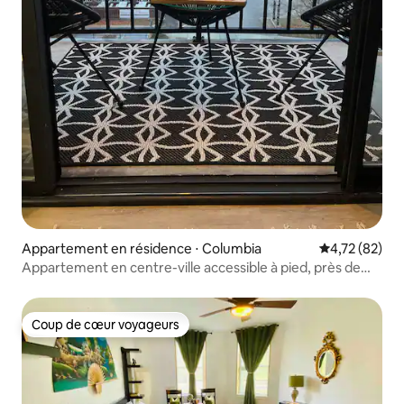
Appartement en résidence ⋅ Columbia
Évaluation mo
4,72 (82)
Appartement en centre-ville accessible à pied, près de
l’USC
Coup de cœur voyageurs
Coup de cœur voyageurs