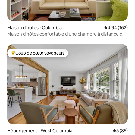
Maison d'hôtes ⋅ Columbia
Évaluation moy
4,94 (162)
Maison d'hôtes confortable d'une chambre à distance de
marche de l'USC
Coup de cœur voyageurs
Coups de cœur voyageurs les plus appréciés
Hébergement ⋅ West Columbia
Évaluation
5 (85)