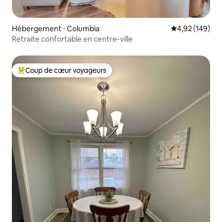
Hébergement ⋅ Columbia
Évaluation moy
4,92 (149)
Retraite confortable en centre-ville
Coup de cœur voyageurs
Coups de cœur voyageurs les plus appréciés