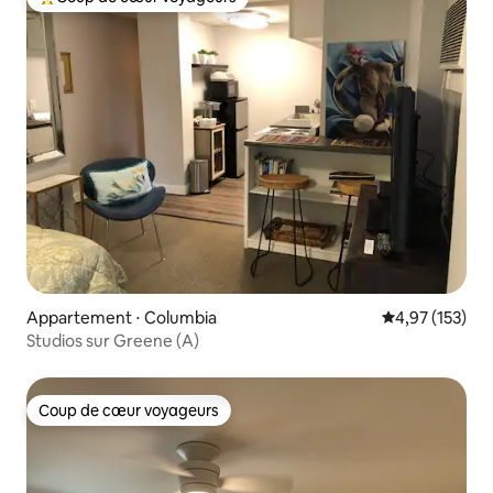
Coups de cœur voyageurs les plus appréciés
Appartement ⋅ Columbia
Évaluation moy
4,97 (153)
Studios sur Greene (A)
Coup de cœur voyageurs
Coup de cœur voyageurs