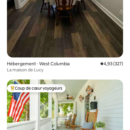
Hébergement ⋅ West Columbia
Évaluation moy
4,93 (327)
La maison de Lucy
Coup de cœur voyageurs
Coups de cœur voyageurs les plus appréciés