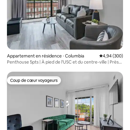
Appartement en résidence ⋅ Columbia
Évaluation moy
4,94 (300)
Penthouse 5pts | À pied de l'USC et du centre-ville | Près
de FtJackson
Coup de cœur voyageurs
Coup de cœur voyageurs