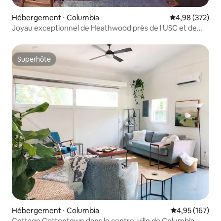
Hébergement ⋅ Columbia
Évaluation moy
4,98 (372)
Joyau exceptionnel de Heathwood près de l'USC et de
Fort Jackson !
Superhôte
Superhôte
Hébergement ⋅ Columbia
Évaluation moy
4,95 (167)
Cottage Cottontown dans le centre-ville de Columbia