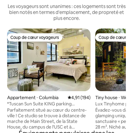
Les voyageurs sont unanimes : ces logements sont très
bien notés en termes d'emplacement, de propreté et
plus encore.
Coup de cœur voyageurs
Coup de cœur vo
Coup de cœur voyageurs
Coup de cœur vo
Appartement ⋅ Columbia
Évaluation moyenne sur la base 
4,91 (194)
Tiny house ⋅ West
*Tuscan Sun Suite KING parking
Lux Tinyhome prè
GRATUIT au centre-ville*
/Ft. Jackson
Parfaitement situé au cœur du centre-
Évadez-vous dans 
ville ! Ce studio se trouve à distance de
glamping unique e
marche de Main Street, de la State
sanctuaire « petit 
House, du campus de l'USC et à
28 m². Niché au mi
quelques minutes en voiture du Williams
entièrement clôtu