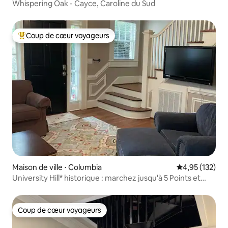
Whispering Oak - Cayce, Caroline du Sud
Coup de cœur voyageurs
Coups de cœur voyageurs les plus appréciés
Maison de ville ⋅ Columbia
Évaluation moy
4,95 (132)
University Hill* historique : marchez jusqu'à 5 Points et
USC !
Coup de cœur voyageurs
Coup de cœur voyageurs