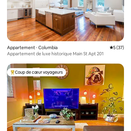
Appartement ⋅ Columbia
Évaluation
5 (37)
Appartement de luxe historique Main St Apt 201
Coup de cœur voyageurs
Coups de cœur voyageurs les plus appréciés