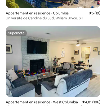
Appartement en résidence ⋅ Columbia
Évaluation
5 (19)
Université de Caroline du Sud, William Bryce, SH
Superhôte
Superhôte
Appartement en résidence ⋅ West Columbia
Évaluation moy
4,81 (106)