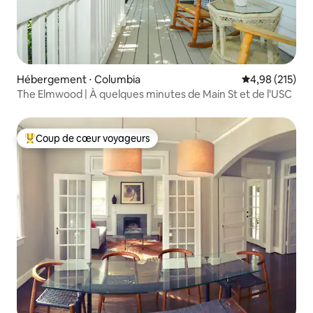
Hébergement ⋅ Columbia
Évaluation moy
4,98 (215)
The Elmwood | À quelques minutes de Main St et de l'USC
Coup de cœur voyageurs
Coups de cœur voyageurs les plus appréciés