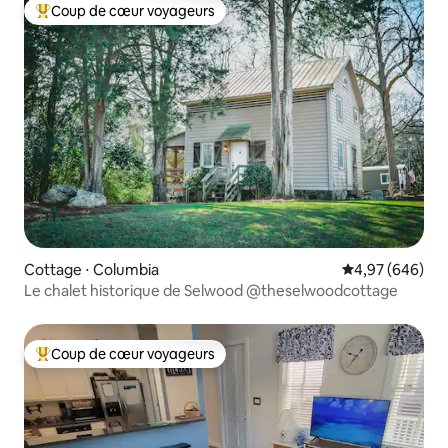
Coup de cœur voyageurs
Coups de cœur voyageurs les plus appréciés
Cottage ⋅ Columbia
Évaluation moy
4,97 (646)
Le chalet historique de Selwood @theselwoodcottage
Coup de cœur voyageurs
Coups de cœur voyageurs les plus appréciés