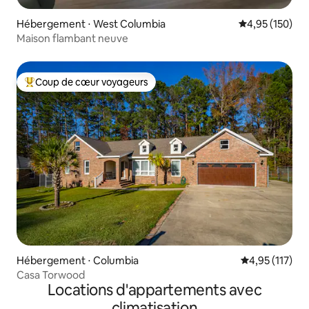
Hébergement ⋅ West Columbia
Évaluation moy
4,95 (150)
Maison flambant neuve
Coup de cœur voyageurs
Coups de cœur voyageurs les plus appréciés
Hébergement ⋅ Columbia
Évaluation moy
4,95 (117)
Casa Torwood
Locations d'appartements avec
climatisation