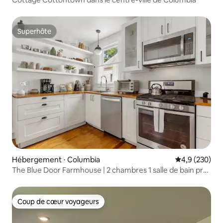
Superhôte
Superhôte
Hébergement ⋅ Columbia
Évaluation mo
4,9 (230)
The Blue Door Farmhouse | 2 chambres 1 salle de bain près
de DT Cola
Coup de cœur voyageurs
Coup de cœur voyageurs