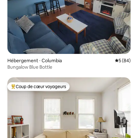
Hébergement ⋅ Columbia
Évaluation
5 (84)
Bungalow Blue Bottle
Coup de cœur voyageurs
Coups de cœur voyageurs les plus appréciés