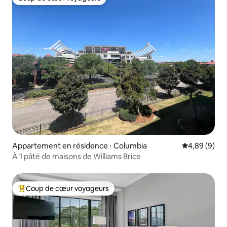
Coup de cœur voyageurs
Appartement en résidence ⋅ Columbia
Évaluation m
4,89 (9)
À 1 pâté de maisons de Williams Brice
Coup de cœur voyageurs
Coups de cœur voyageurs les plus appréciés