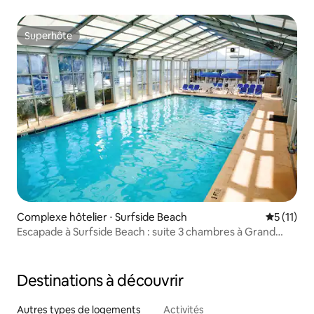
Boulevard
Superhôte
Superhôte
Complexe hôtelier ⋅ Surfside Beach
Évaluatio
5 (11)
Escapade à Surfside Beach : suite 3 chambres à Grand
Palms
Destinations à découvrir
Autres types de logements
Activités