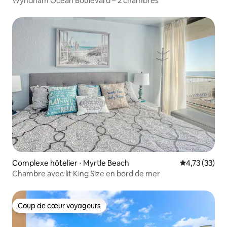
Wyndham Ocean Boulevard – 2 chambres
Complexe hôtelier ⋅ Myrtle Beach
Évaluation mo
4,73 (33)
Chambre avec lit King Size en bord de mer
Coup de cœur voyageurs
Coup de cœur voyageurs