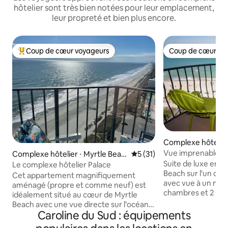
hôtelier sont très bien notées pour leur emplacement,
leur propreté et bien plus encore.
Coup de cœur voyageurs
Coup de cœur vo
Coups de cœur voyageurs les plus appréciés
Coup de cœur vo
Complexe hôtelier 
each
Vue imprenable !! 
Complexe hôtelier ⋅ Myrtle Beac
Évaluation moyenne sur la b
5 (31)
de mer 3 chambres 
h
Suite de luxe en b
Le complexe hôtelier Palace
Beach sur l'un des
Cet appartement magnifiquement
avec vue à un milli
aménagé (propre et comme neuf) est
chambres et 2 salle
idéalement situé au cœur de Myrtle
Size, lit Queen Size
Beach avec une vue directe sur l'océan à
également un cana
Caroline du Sud : équipements
couper le souffle, y compris des
accueillir 8 perso
équipements sur place, une piscine, un