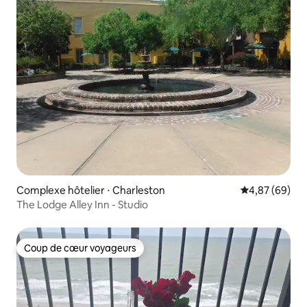
Complexe hôtelier ⋅ Charleston
Évaluation mo
4,87 (69)
The Lodge Alley Inn - Studio
Coup de cœur voyageurs
Coup de cœur voyageurs