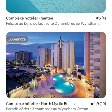
Complexe hôtelier ⋅ Santee
Évaluatio
5 (4)
Félicité au bord du lac : suite 2 chambres au Wyndham
Lake Marion
Superhôte
Superhôte
Complexe hôtelier ⋅ North Myrtle Beach
Évaluation m
4,9 (10)
Paradis côtier : 3 chambres au Wyndham Ocean