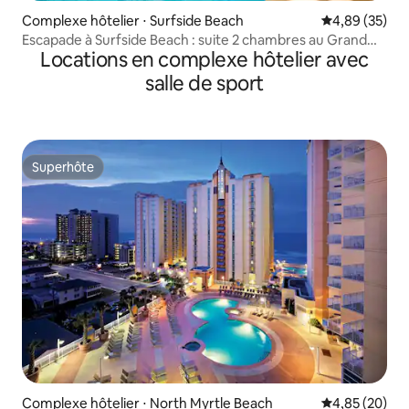
Complexe hôtelier ⋅ Surfside Beach
Évaluation mo
4,89 (35)
Escapade à Surfside Beach : suite 2 chambres au Grand
Locations en complexe hôtelier avec
Palms
salle de sport
Superhôte
Superhôte
Complexe hôtelier ⋅ North Myrtle Beach
Évaluation mo
4,85 (20)