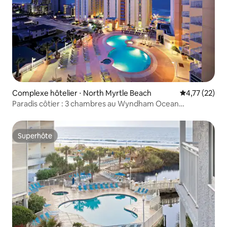
Complexe hôtelier ⋅ North Myrtle Beach
Évaluation mo
4,77 (22)
Paradis côtier : 3 chambres au Wyndham Ocean
Boulevard
Superhôte
Superhôte