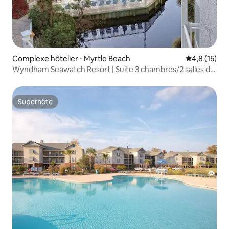
Complexe hôtelier ⋅ Myrtle Beach
Évaluation m
4,8 (15)
Wyndham Seawatch Resort | Suite 3 chambres/2 salles de
bain avec lit King
Superhôte
Superhôte