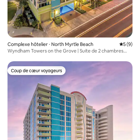
Complexe hôtelier ⋅ North Myrtle Beach
Évaluatio
5 (9)
Wyndham Towers on the Grove | Suite de 2 chambres
dans un complexe hôtelier
Coup de cœur voyageurs
Coup de cœur voyageurs