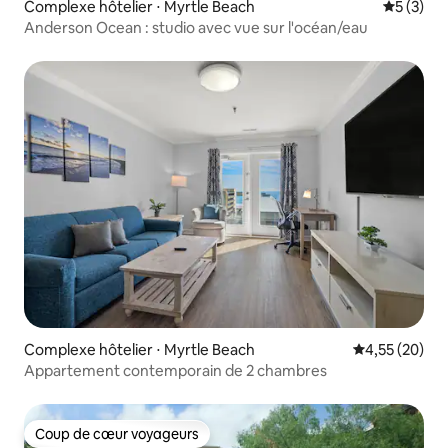
Complexe hôtelier ⋅ Myrtle Beach
Évaluatio
5 (3)
Anderson Ocean : studio avec vue sur l'océan/eau
Complexe hôtelier ⋅ Myrtle Beach
Évaluation mo
4,55 (20)
Appartement contemporain de 2 chambres
Coup de cœur voyageurs
Coup de cœur voyageurs