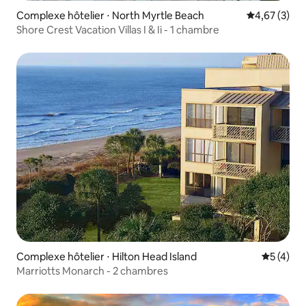
Complexe hôtelier ⋅ North Myrtle Beach
Évaluation m
4,67 (3)
Shore Crest Vacation Villas I & Ii - 1 chambre
Complexe hôtelier ⋅ Hilton Head Island
Évaluatio
5 (4)
Marriotts Monarch - 2 chambres