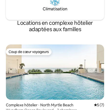
Climatisation
Locations en complexe hôtelier
adaptées aux familles
Coup de cœur voyageurs
Coup de cœur voyageurs
Complexe hôtelier ⋅ North Myrtle Beach
Évaluatio
5 (7)