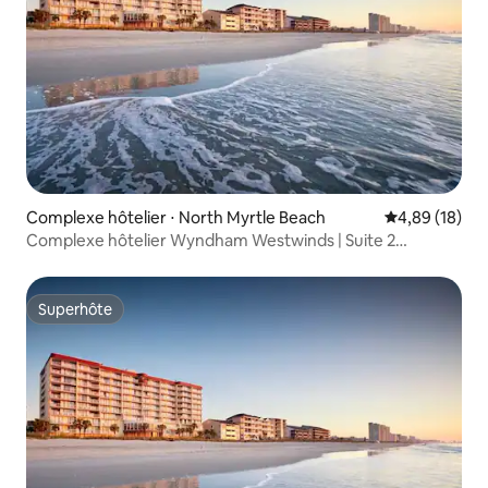
Complexe hôtelier ⋅ North Myrtle Beach
Évaluation mo
4,89 (18)
Complexe hôtelier Wyndham Westwinds | Suite 2
chambres/2 salles de bain avec balcon et lit King
Superhôte
Superhôte