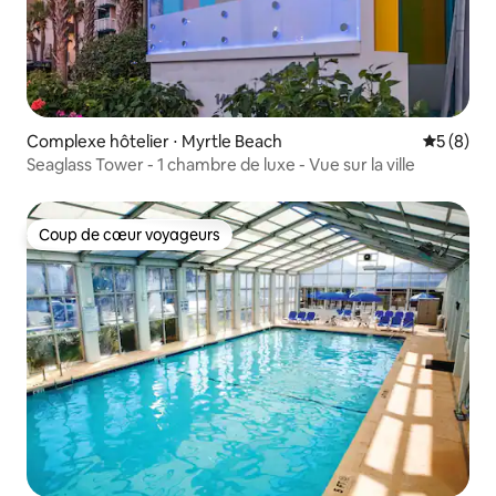
Complexe hôtelier ⋅ Myrtle Beach
Évaluatio
5 (8)
Seaglass Tower - 1 chambre de luxe - Vue sur la ville
Coup de cœur voyageurs
Coup de cœur voyageurs