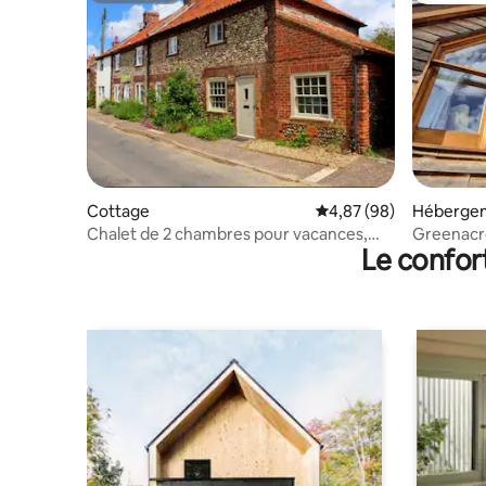
Cottage
Évaluation moyenne sur
4,87 (98)
Héberge
Chalet de 2 chambres pour vacances,
Greenacre
Le confor
télétravail ou escapades à vélo
campagn