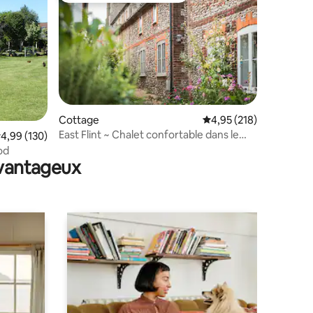
Cottage
Évaluation moyenne sur
4,95 (218)
East Flint ~ Chalet confortable dans le
taires : 4,99 sur 5
valuation moyenne sur la base de 130 commentaires : 4,99 sur 5
4,99 (130)
nord du Norfolk
od
avantageux