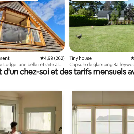
 la base de 98 commentaires : 4,87 sur 5
ment
Évaluation moyenne sur la base de 262 commen
4,99 (262)
Tiny house
É
 Lodge, une belle retraite à la
Capsule de glamping Barleywo
t d'un chez-soi et des tarifs mensuels 
e