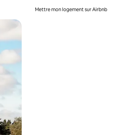
Mettre mon logement sur Airbnb
sant glisser.