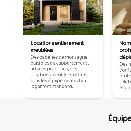
Locations entièrement
Noma
meublées
prof
dépl
Des cabanes de montagne
paisibles aux appartements
Des 
urbains pratiques, ces
confo
locations meublées offrent
profe
tous les équipements d'un
télét
logement standard.
et d'
Équipe