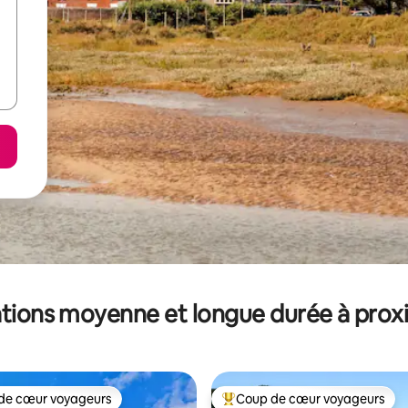
tions moyenne et longue durée à prox
de cœur voyageurs
Coup de cœur voyageurs
 cœur voyageurs les plus appréciés
Coups de cœur voyageurs les p