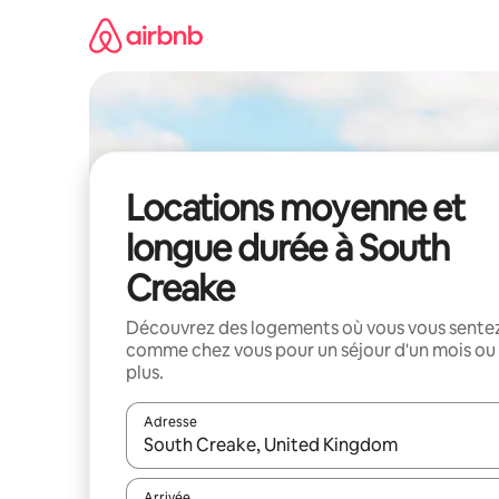
Aller
directement
au
contenu
Locations moyenne et
longue durée à South
Creake
Découvrez des logements où vous vous sente
comme chez vous pour un séjour d'un mois ou
plus.
Adresse
Lorsque les résultats s'affichent, utilisez les flèc
Arrivée