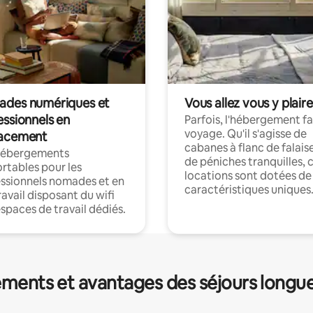
des numériques et
Vous allez vous y plaire
essionnels en
Parfois, l'hébergement fai
voyage. Qu'il s'agisse de
acement
cabanes à flanc de falais
hébergements
de péniches tranquilles, 
rtables pour les
locations sont dotées de
ssionnels nomades et en
caractéristiques uniques
ravail disposant du wifi
espaces de travail dédiés.
ments et avantages des séjours longu