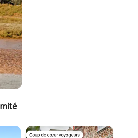
imité
Coup de cœur voyageurs
lus appréciés
Coup de cœur voyageurs