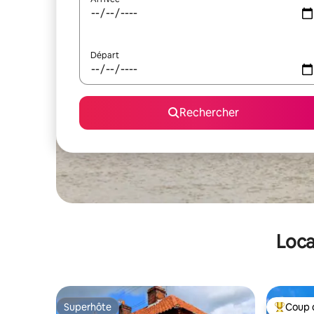
Départ
Rechercher
Loca
Superhôte
Coup 
Superhôte
Coups de