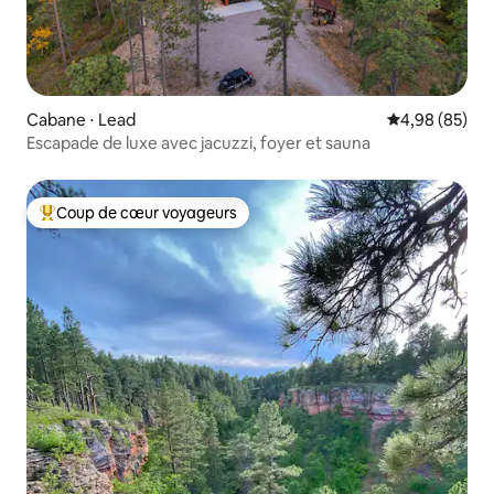
Cabane ⋅ Lead
Évaluation mo
4,98 (85)
Escapade de luxe avec jacuzzi, foyer et sauna
Coup de cœur voyageurs
Coups de cœur voyageurs les plus appréciés