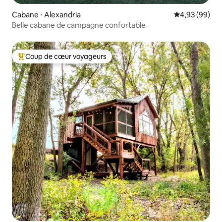
Cabane ⋅ Alexandria
Évaluation mo
4,93 (99)
Belle cabane de campagne confortable
Coup de cœur voyageurs
Coups de cœur voyageurs les plus appréciés