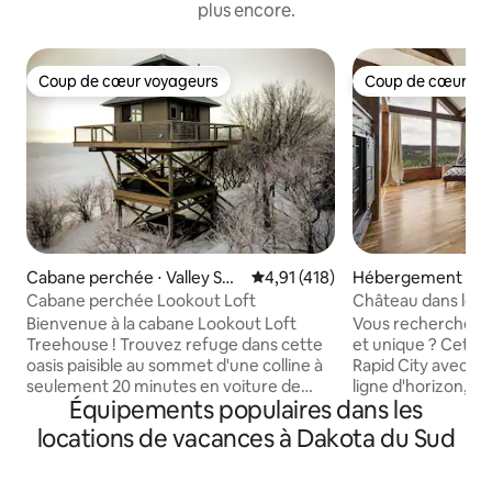
plus encore.
Coup de cœur voyageurs
Coup de cœur vo
Coup de cœur voyageurs
Coup de cœur vo
Cabane perchée ⋅ Valley Spri
Évaluation moyenne sur la base 
4,91 (418)
Hébergement ⋅ Ra
ngs
Cabane perchée Lookout Loft
Château dans le ci
Bienvenue à la cabane Lookout Loft
Vous recherchez 
Treehouse ! Trouvez refuge dans cette
et unique ? Cette
oasis paisible au sommet d'une colline à
Rapid City avec un
seulement 20 minutes en voiture de
ligne d'horizon, ch
Équipements populaires dans les
Sioux Falls, SD. Dormez dans les nuages
parfaite que les l
sur votre matelas à plateau coussin de
la ville. Cette maison unique est un
locations de vacances à Dakota du Sud
rêve, réveillez-vous avec une vue
mélange amusant d
imprenable à 360 degrés sur la
fantaisie. Constru
campagne environnante. Profitez d'une
« Coup de Grande 