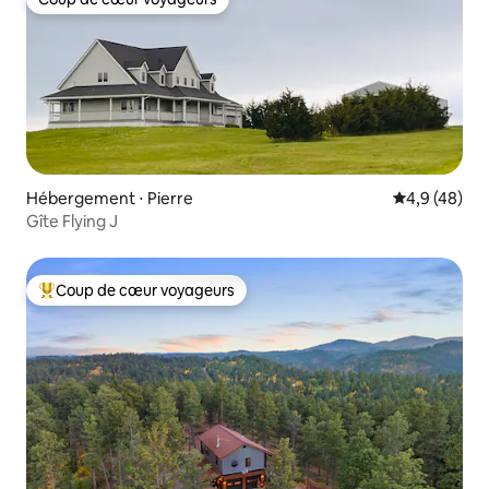
Coup de cœur voyageurs
Hébergement ⋅ Pierre
Évaluation m
4,9 (48)
Gîte Flying J
Coup de cœur voyageurs
Coups de cœur voyageurs les plus appréciés