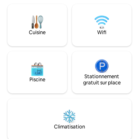
tasse de café sur la terrasse
local, il a fini par 
enveloppante, d'un feu au propane sur
maison d'hôtes. V
la terrasse de niveau intermédiaire et
finitions haut de
d'un plongeon dans le jacuzzi au niveau
des choix éclecti
du sol. L'espace comprend une
promettons que ce
Cuisine
Wifi
kitchenette, une salle de bain et des
endroits les plus
chambres à coucher, avec climatisation
séjournerez !
et chauffage.
Stationnement
Piscine
gratuit sur place
Climatisation