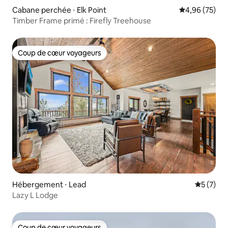
Cabane perchée ⋅ Elk Point
Évaluation mo
4,96 (75)
Timber Frame primé : Firefly Treehouse
Coup de cœur voyageurs
Coup de cœur voyageurs
Hébergement ⋅ Lead
Évaluatio
5 (7)
Lazy L Lodge
Coup de cœur voyageurs