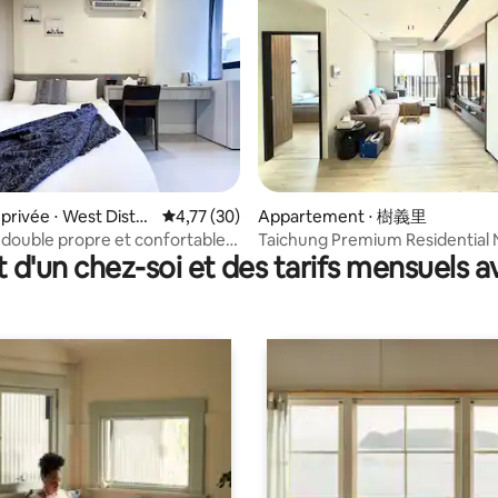
 la base de 176 commentaires : 4,82 sur 5
rivée ⋅ West Distri
Évaluation moyenne sur la base de 30 comme
4,77 (30)
Appartement ⋅ 樹義里
ouble propre et confortable
Taichung Premium Residential 
t d'un chez-soi et des tarifs mensuels 
ne à laver ! {201}
Speed Station, Daqing Railway
Station/MRT Luxury Style