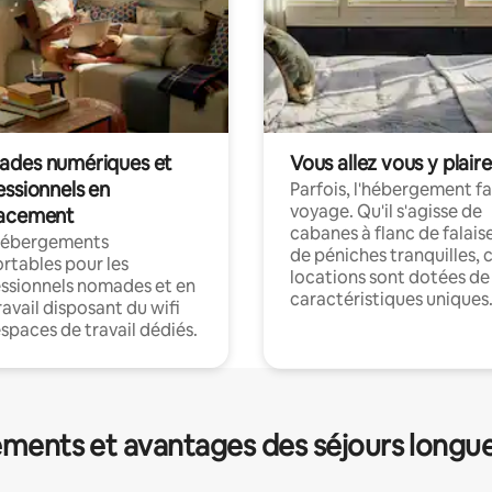
des numériques et
Vous allez vous y plaire
essionnels en
Parfois, l'hébergement fai
voyage. Qu'il s'agisse de
acement
cabanes à flanc de falais
hébergements
de péniches tranquilles, 
rtables pour les
locations sont dotées de
ssionnels nomades et en
caractéristiques uniques
ravail disposant du wifi
espaces de travail dédiés.
ments et avantages des séjours longu