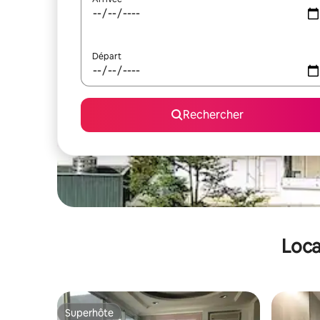
Départ
Rechercher
Loca
Superhôte
Superhôte