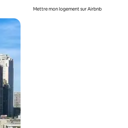
Mettre mon logement sur Airbnb
sant glisser.