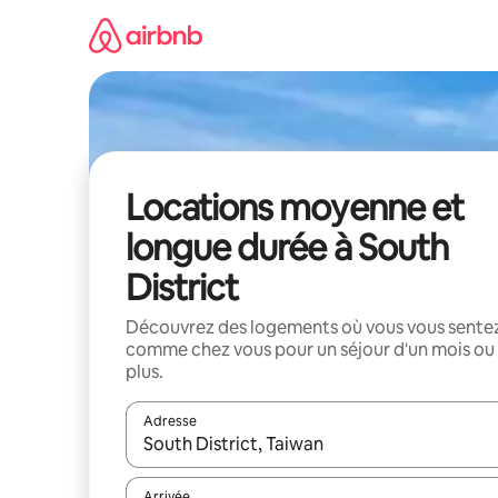
Aller
directement
au
contenu
Locations moyenne et
longue durée à South
District
Découvrez des logements où vous vous sente
comme chez vous pour un séjour d'un mois ou
plus.
Adresse
Lorsque les résultats s'affichent, utilisez les flèc
Arrivée