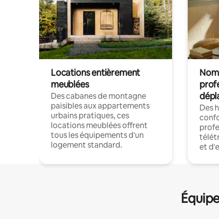
Locations entièrement
Noma
meublées
prof
dépl
Des cabanes de montagne
paisibles aux appartements
Des 
urbains pratiques, ces
confo
locations meublées offrent
profe
tous les équipements d'un
télét
logement standard.
et d'
Équipe