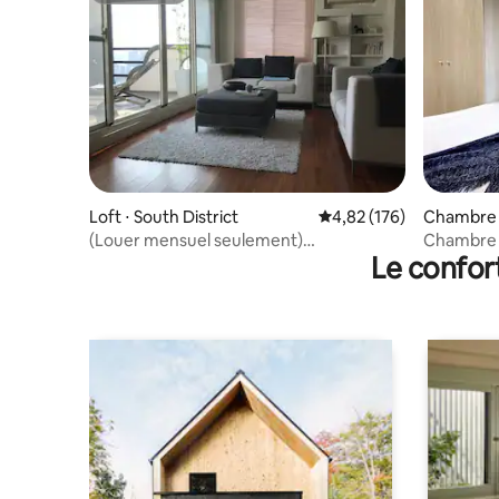
Loft ⋅ South District
Évaluation moyenne sur
4,82 (176)
Chambre p
ct
(Louer mensuel seulement)
Chambre d
Le confor
Appartement Hôtelier n°1
avec machi