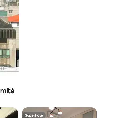
imité
Superhôte
Superhôte