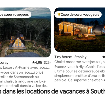
de cœur voyageurs
Coup de cœur voyageurs
 cœur voyageurs les plus appréciés
Coups de cœur voyageurs les p
 la base de 621 commentaires : 4,97 sur 5
Tiny house ⋅ Stanley
É
Chalet moderne avec jacuzzi, s
Luray
Évaluation moyenne sur la base de 325 commen
4,95 (325)
vue imprenable
Évadez-vous à Hiya Cabin, l'es
w Luxury A-Frame avec jacuzzi
ultime pour se détendre, céléb
doah
vous dans un jacuzzi privé
simplement profiter d'une soli
étoiles de Shenandoah au
paisible. Ce superbe chalet en 
n chalet triangulaire de luxe
une vue imprenable sur les mo
 construit dans la vallée de
Blue Ridge, un jacuzzi privé et 
 dans les locations de vacances à Sout
h en Virginie, à une courte
apaisant. À l'intérieur, une retra
en voiture de Washington, DC.
élégante et confortable vous a
 repos d'inspiration africaine
avec un lit King Size moelleux, 
e deux chambres, d'une cuisine