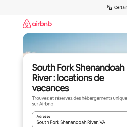
Aller
Certai
directement
au
contenu
South Fork Shenandoah
River : locations de
vacances
Trouvez et réservez des hébergements uniqu
sur Airbnb
Adresse
Lorsque les résultats s'affichent, utilisez les flèc