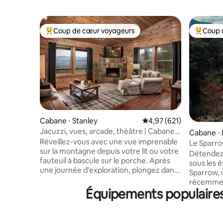
Coup de cœur voyageurs
Coup 
Coups de cœur voyageurs les plus appréciés
Coups de
Cabane ⋅ Stanley
Évaluation moyenne sur
4,97 (621)
Jacuzzi, vues, arcade, théâtre | Cabane
Cabane ⋅ 
de luxe épique !
Réveillez-vous avec une vue imprenable
Le Sparro
sur la montagne depuis votre lit ou votre
à Shenan
Détendez-
fauteuil à bascule sur le porche. Après
sous les 
une journée d'exploration, plongez dans
Sparrow, u
un jacuzzi sous les étoiles, jouez aux jeux
récemment
d'arcade, jouez au billard ou regardez
Équipements populaires
Shenandoa
des films dans un home cinéma avec un
distance 
écran de 100 pouces et de vrais sièges
Ce lieu de
inclinables. Cette cabane moderne peut
dispose d