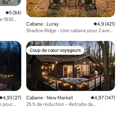
Évaluation moyenne sur la base de 84 commentaires : 5 sur 5
5 (84)
e 1830
Cabane ⋅ Luray
Évaluation moyenne su
4,9 (421)
andoah
Shadow Ridge - Une cabane pour 2 avec
une vue fantastique
Coup de cœur voyageurs
Coup de cœur voyageurs
Évaluation moyenne sur la base de 27 commentaires : 4,93 sur 5
4,93 (27)
Cabane ⋅ New Market
Évaluation moyenne sur
4,97 (147)
e pour
25 % de réduction ~ Retraite de
montagne hygge avec vue imprenable