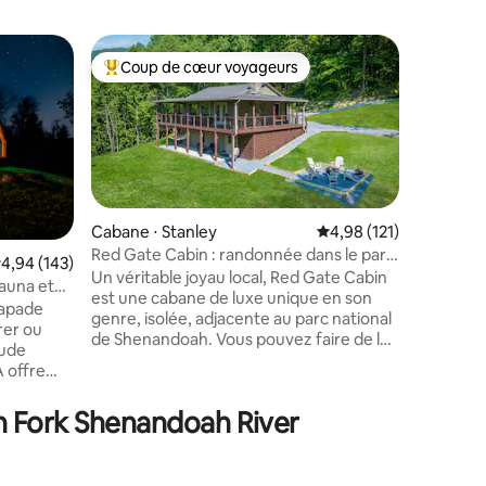
Cabane ⋅
Coup de cœur voyageurs
Coup
lus appréciés
Coups de cœur voyageurs les plus appréciés
Coups d
Shenando
Stargazer
évader ! 
niché dan
faune son
le lever 
suspendue
attendez 
Cabane ⋅ Stanley
Évaluation moyenne sur
4,98 (121)
toast à d
Red Gate Cabin : randonnée dans le parc
valuation moyenne sur la base de 143 commentaires : 4,94 sur 5
4,94 (143)
étoiles !
national de Shenandoah
Un véritable joyau local, Red Gate Cabin
auna et
taires : 4,95 sur 5
après un
est une cabane de luxe unique en son
capade
repas en p
genre, isolée, adjacente au parc national
rer ou
griller de
de Shenandoah. Vous pouvez faire de la
tude
terrasse 
randonnée directement depuis la
A offre
cour latér
cabane jusqu'au sentier des Appalaches,
ntagnes
dans cett
Big Meadows et Skyline Drive. Au chalet,
un sauna
montagne
h Fork Shenandoah River
vous trouverez des équipements
ite
modernes, notamment un chargeur
ttend
pour véhicules électriques, de
une
spacieuses terrasses extérieures, des