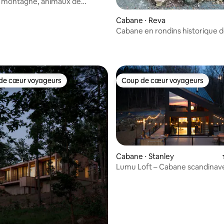
a montagne, animaux de
, jacuzzi, brasero,
nes
Cabane ⋅ Reva
Cabane en rondins historique d
près du parc national de Shen
de cœur voyageurs
Coup de cœur voyageurs
 cœur voyageurs les plus appréciés
Coup de cœur voyageurs
Cabane ⋅ Stanley
Lumu Loft – Cabane scandinav
 sur la base de 74 commentaires : 5 sur 5
couple avec jacuzzi