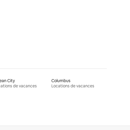
mmentaires : 5 sur 5
ean City
Columbus
ations de vacances
Locations de vacances