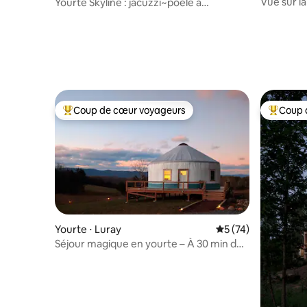
Vue sur l
Yourte Skyline : jacuzzi~poêle à
compagnie
bois~Wifi~animaux acceptés
5 person
Coup de cœur voyageurs
Coup 
Coups de cœur voyageurs les plus appréciés
Coups de
Yourte ⋅ Luray
Évaluation moyenne
5 (74)
Séjour magique en yourte – À 30 min du
SNP ! – Vue sur la montagne –