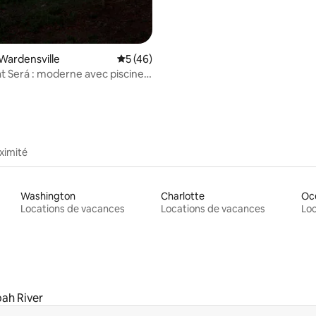
Wardensville
Évaluation moyenne sur la base de 46 co
5 (46)
at Será : moderne avec piscine +
ximité
Washington
Charlotte
Oc
Locations de vacances
Locations de vacances
Loc
ah River