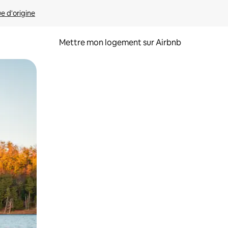
ue d'origine
Mettre mon logement sur Airbnb
sant glisser.