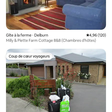
Gîte à la ferme ⋅ Delburn
Évaluation moy
4,96 (120)
Milly & Plette Farm Cottage B&B (Chambres d'hôtes)
Coup de cœur voyageurs
Coup de cœur voyageurs