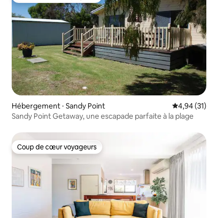
Coup de cœur voyageurs
Hébergement ⋅ Sandy Point
Évaluation mo
4,94 (31)
Sandy Point Getaway, une escapade parfaite à la plage
Coup de cœur voyageurs
Coup de cœur voyageurs