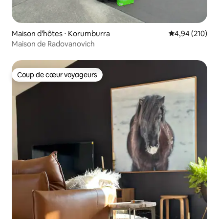
Maison d'hôtes ⋅ Korumburra
Évaluation moy
4,94 (210)
Maison de Radovanovich
Coup de cœur voyageurs
Coup de cœur voyageurs