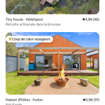
Tiny house ⋅ Welshpool
Évaluation mo
4,96 (46)
Retraite artisanale dans la brousse
Coup de cœur voyageurs
Coups de cœur voyageurs les plus appréciés
Maison d'hôtes ⋅ Foster
Évaluation mo
4,96 (91)
Nid d'aigle