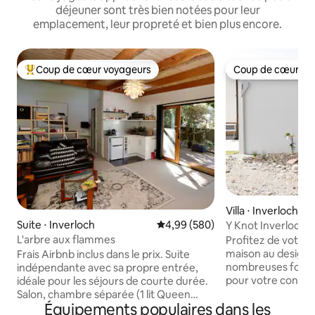
déjeuner sont très bien notées pour leur
emplacement, leur propreté et bien plus encore.
Coup de cœur voyageurs
Coup de cœur vo
Coups de cœur voyageurs les plus appréciés
Coup de cœur vo
Villa ⋅ Inverloch
Suite ⋅ Inverloch
Évaluation moyenne sur la base 
4,99 (580)
Y Knot Inverloch 
L'arbre aux flammes
Profitez de votre 
maison au design 
Frais Airbnb inclus dans le prix. Suite
nombreuses fonct
indépendante avec sa propre entrée,
pour votre confor
idéale pour les séjours de courte durée.
indépendant dans
Salon, chambre séparée (1 lit Queen
Équipements populaires dans les
neuve dispose de 
Size), salle de bain. Kitchenette avec