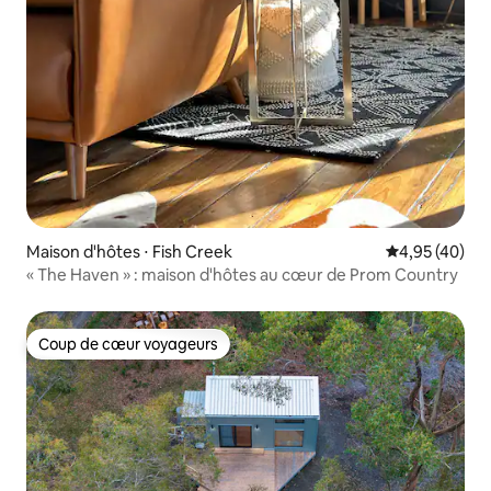
Maison d'hôtes ⋅ Fish Creek
Évaluation mo
4,95 (40)
« The Haven » : maison d'hôtes au cœur de Prom Country
Coup de cœur voyageurs
Coup de cœur voyageurs